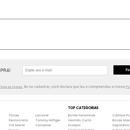
PRA!
Fe
.
Ao se cadastrar, você declara que leu e compreendeu a nossa
Veja as regras.
Po
TOP CATEGORIAS
Tricae
Lacoste
Botas Femininas
Camisa Po
Democrata
Tommy Hilfiger
Vestido Curto
Botas Mas
Via Marte
Converse
Scarpin
Sapatênis