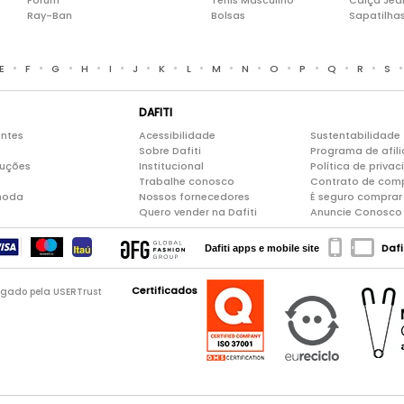
Forum
Tênis Masculino
Calça Jea
Ray-Ban
Bolsas
Sapatilha
•
•
•
•
•
•
•
•
•
•
•
•
•
•
E
F
G
H
I
J
K
L
M
N
O
P
Q
R
S
DAFITI
entes
Acessibilidade
Sustentabilidade
Sobre Dafiti
Programa de afil
luções
Institucional
Política de priva
Trabalhe conosco
Contrato de com
moda
Nossos fornecedores
É seguro comprar 
Quero vender na Dafiti
Anuncie Conosco
Dafi
Dafiti apps e mobile site
Certificados
logado pela USERTrust