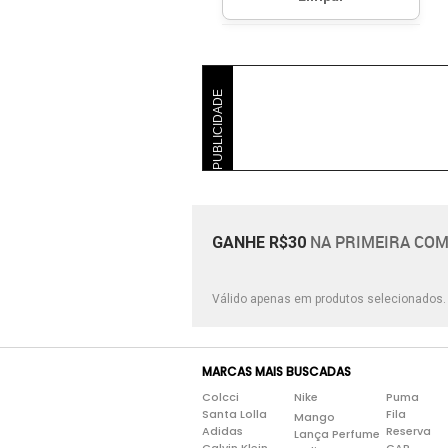
PUBLICIDADE
NA PRIMEIRA COM
GANHE R$30
Válido apenas em produtos selecionados
MARCAS MAIS BUSCADAS
Colcci
Nike
Puma
Santa Lolla
Fila
Mango
Adidas
Reserva
Lança Perfume