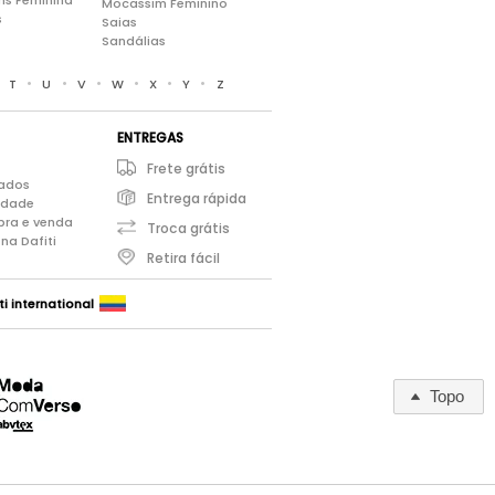
ns Feminina
Mocassim Feminino
s
Saias
Sandálias
•
•
•
•
•
•
•
T
U
V
W
X
Y
Z
ENTREGAS
Frete grátis
iados
Entrega rápida
cidade
pra e venda
Troca grátis
na Dafiti
Retira fácil
ti international
Topo