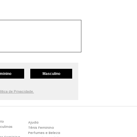
minino
Masculino
lítica de Privacidade.
lo
Ajuda
culinas
Tênis Feminino
Perfumes e Beleza