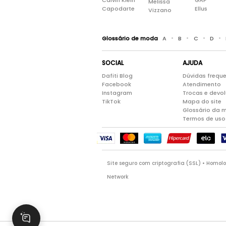
Calvin Klein
GAP
Melissa
Capodarte
Ellus
Vizzano
•
•
•
•
Glossário de moda
A
B
C
D
SOCIAL
AJUDA
Dafiti Blog
Dúvidas frequ
Facebook
Atendimento
Instagram
Trocas e devo
TikTok
Mapa do site
Glossário da 
Termos de uso
Site seguro com criptografia (SSL) • Homo
Network