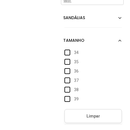
valor.
34
35
36
37
38
39
40/41