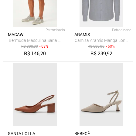
Patrocinado
Patrocinado
MACAW
ARAMIS
Camisa Aramis Manga Longa Sl 
B
R$
398,00
- 63%
R$
599,90
- 60%
R$
146,20
R$
239,92
SANTA LOLLA
BEBECÊ