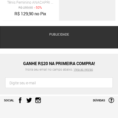
Tênis Feminino ANACAPRI Casual Lilás
R$
259,90
- 50%
R$
129,90
no Pix
PUBLICIDADE
GANHE R$20 NA PRIMEIRA COMPRA!
Insira seu email no campo abaixo.
Veja as regras
SOCIAL
DÚVIDAS