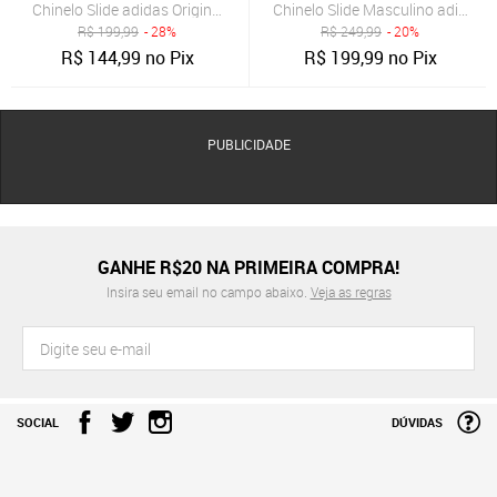
Chinelo Slide adidas Originals Adilette Lite Azul-Marinho
Chinelo Slide Masculino adidas O
R$
199,99
- 28%
R$
249,99
- 20%
R$
144,99
no Pix
R$
199,99
no Pix
PUBLICIDADE
GANHE R$20 NA PRIMEIRA COMPRA!
Insira seu email no campo abaixo.
Veja as regras
SOCIAL
DÚVIDAS