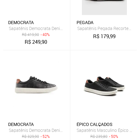
DEMOCRATA
PEGADA
Sapatênis Democrata Denim Joe Ultra Light Masculino Preto
Sapatênis Pegada Recortes Ma
R$
419,90
- 40%
R$
179,99
R$
249,90
DEMOCRATA
ÉPICO CALÇADOS
Sapatênis Democrata Denim Bora Masculino Preto
Sapatênis Masculino Épico Desig
R$
329,90
- 52%
R$
239,80
- 50%