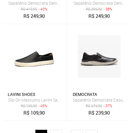
Sapatênis Democrata Denim Joe Ultra Light Masculino Branco
Sapatênis Democrata Denim Wid
R$
419,90
- 40%
R$
399,90
- 38%
R$
249,90
R$
249,90
LAVINI SHOES
DEMOCRATA
Slip On Masculino Lavini Sapatênis Casual Preto
Sapatênis Democrata Casual Pre
R$
199,90
- 45%
R$
379,90
- 37%
R$
109,90
R$
239,90