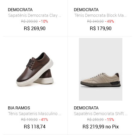
DEMOCRATA
DEMOCRATA
Sapatênis Democrata Clay Masculino - Marrom - democrata
Tênis Democrata Block Masculin
R$
299,90
- 10%
R$
349,90
- 49%
R$
269,90
R$
179,90
BIA RAMOS
DEMOCRATA
Tênis Sapatenis Masculino Casual Confortável Elegante Marrom
Sapatênis Democrata Shift Neve
R$
199,90
- 41%
R$
259,99
- 15%
R$
118,74
R$
219,99
no Pix