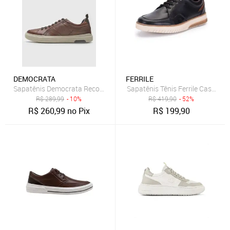
DEMOCRATA
FERRILE
Sapatênis Democrata Recortes Marrom
Sapatênis Tênis Ferrile Casual 
R$
289,99
- 10%
R$
419,90
- 52%
R$
260,99
no Pix
R$
199,90