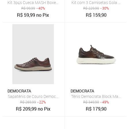
Kit 3pçs Cueca MASH Boxer Logo Cinza
Kit com 3 Camisetas Gola Carec
R$
99,99
- 40%
R$
229,90
- 30%
R$
59,99
no Pix
R$
159,90
DEMOCRATA
DEMOCRATA
Sapatênis de Couro Democrata Recortes Caramelo
Tênis Democrata Block Masculi
R$
269,99
- 22%
R$
349,90
- 49%
R$
209,99
no Pix
R$
179,90