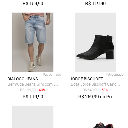
R$
159,90
R$
119,90
Patrocinado
Patrocinado
DIALOGO JEANS
JORGE BISCHOFF
Bermuda Jeans Slim com Lavagem Clara Dialogo Jeans
Bota Jorge Bischoff Cano Baixo
R$
199,90
- 40%
R$
649,00
- 58%
R$
119,90
R$
269,99
no Pix