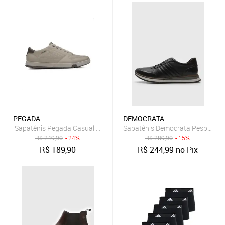
PEGADA
DEMOCRATA
Sapatênis Pegada Casual Element Masculino Bege
Sapatênis Democrata Pespontos
R$
249,90
- 24%
R$
289,90
- 15%
R$
189,90
R$
244,99
no Pix