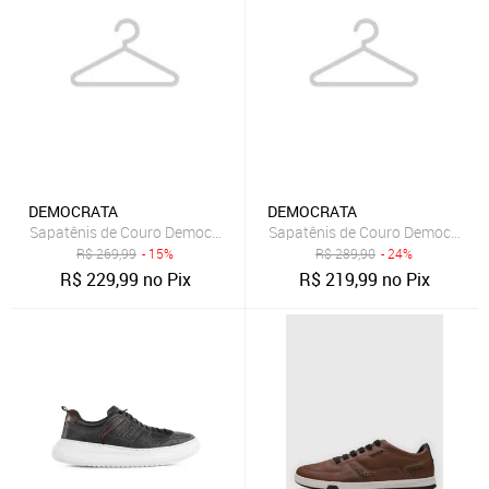
DEMOCRATA
DEMOCRATA
Sapatênis de Couro Democrata Recortes Preto
Sapatênis de Couro Democrata R
R$
269,99
- 15%
R$
289,90
- 24%
R$
229,99
no Pix
R$
219,99
no Pix