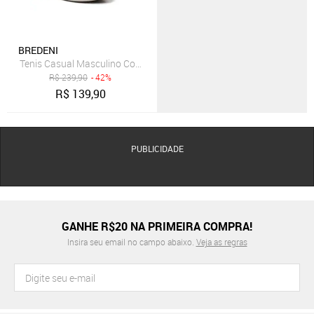
BREDENI
Tenis Casual Masculino Com Carteira Dia A Dia Bredeni Sapatenis C
R$
239,90
- 42%
R$
139,90
PUBLICIDADE
GANHE R$20 NA PRIMEIRA COMPRA!
Insira seu email no campo abaixo.
Veja as regras