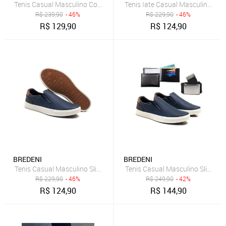
Tenis Casual Masculino Com Carteira Bredeni Sapatenis De Amarrar
Tenis Iate Casual Masculino Conf
R$
239,90
- 46%
R$
229,90
- 46%
R$
129,90
R$
124,90
BREDENI
BREDENI
Tenis Casual Masculino Slip On Confortavel Bredeni Sapatenis Dia A
Tenis Casual Masculino Slip On 
R$
229,90
- 46%
R$
249,90
- 42%
R$
124,90
R$
144,90