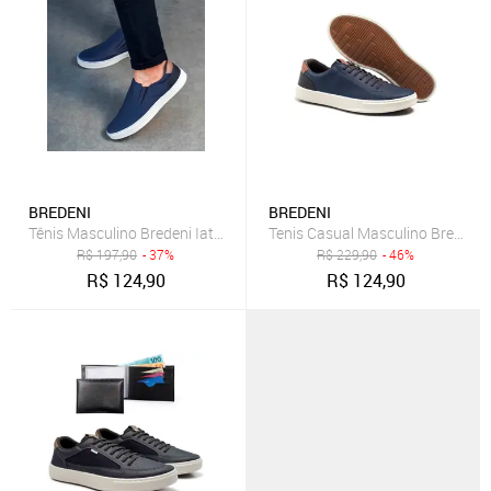
BREDENI
BREDENI
Tênis Masculino Bredeni Iate Slip On Sapatênis Casual Confortável 
Tenis Casual Masculino Bredeni 
R$
197,90
- 37%
R$
229,90
- 46%
R$
124,90
R$
124,90