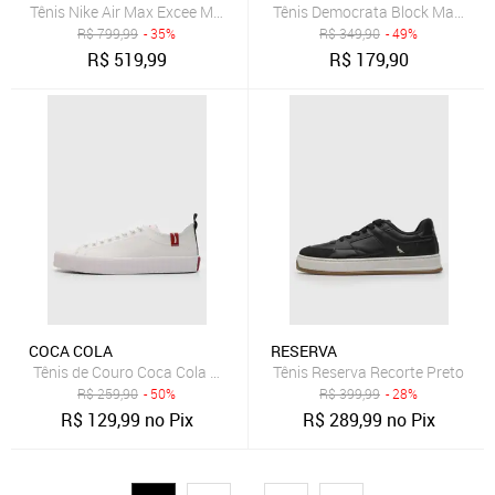
Tênis Nike Air Max Excee Masculino
Tênis Democrata Block Masculin
R$
799,99
- 35%
R$
349,90
- 49%
R$
519,99
R$
179,90
COCA COLA
RESERVA
Tênis de Couro Coca Cola Houston Leather Off-White
Tênis Reserva Recorte Preto
R$
259,90
- 50%
R$
399,99
- 28%
R$
129,99
no Pix
R$
289,99
no Pix