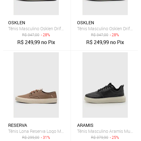
OSKLEN
OSKLEN
Tênis Masculino Osklen Drift Cinza
Tênis Masculino Osklen Drift Ma
R$
347,00
- 28%
R$
347,00
- 28%
R$
249,99
no Pix
R$
249,99
no Pix
RESERVA
ARAMIS
Tênis Lona Reserva Logo Marrom
Tênis Masculino Aramis Multi Av
R$
299,00
- 31%
R$
379,90
- 25%