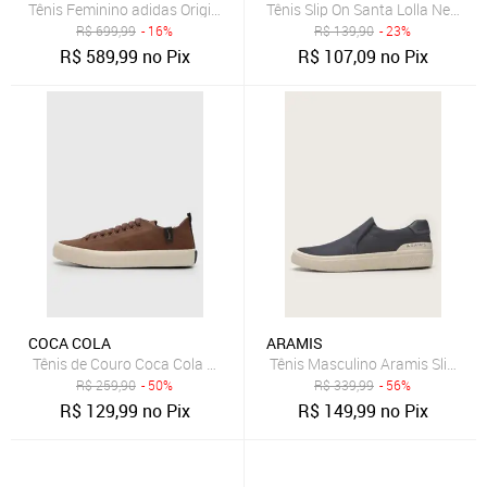
Tênis Feminino adidas Originals Sl 72 OG Marrom
Tênis Slip On Santa Lolla New Pr
R$
699,99
- 16%
R$
139,90
- 23%
R$
589,99
no Pix
R$
107,09
no Pix
COCA COLA
ARAMIS
Tênis de Couro Coca Cola Houston Leather Marrom
Tênis Masculino Aramis Slip-On 
R$
259,90
- 50%
R$
339,99
- 56%
R$
129,99
no Pix
R$
149,99
no Pix