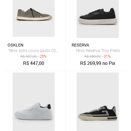
OSKLEN
RESERVA
Tênis soho couro gasto OSKLEN
Tênis Reserva Troy Preto
R$
597,00
- 25%
R$
389,99
- 31%
R$
447,00
R$
269,99
no Pix