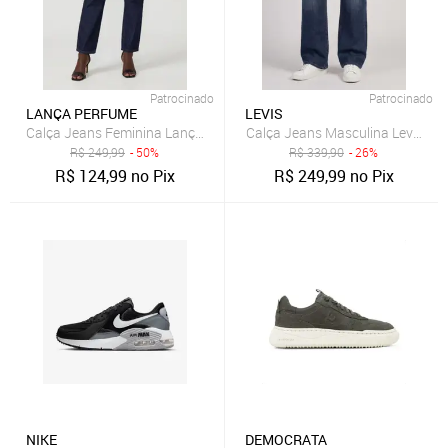
Patrocinado
Patrocinado
LANÇA PERFUME
LEVIS
Calça Jeans Feminina Lança Perfume Mom Luna Azul
Calça Jeans Masculina Levis 511 
R$
249,99
- 50%
R$
339,90
- 26%
R$
124,99
no Pix
R$
249,99
no Pix
NIKE
DEMOCRATA