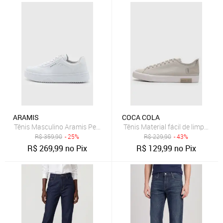
ARAMIS
COCA COLA
Tênis Masculino Aramis Peak Road Branco
Tênis Material fácil de limpar 
R$
359,90
- 25%
R$
229,90
- 43%
R$
269,99
no Pix
R$
129,99
no Pix