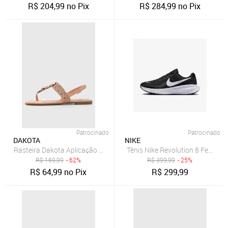
R$
204,99
no Pix
R$
284,99
no Pix
Patrocinado
Patrocinado
DAKOTA
NIKE
Rasteira Dakota Aplicação Coral
Tênis Nike Revolution 8 Feminin
R$
169,99
- 62%
R$
399,99
- 25%
R$
64,99
no Pix
R$
299,99