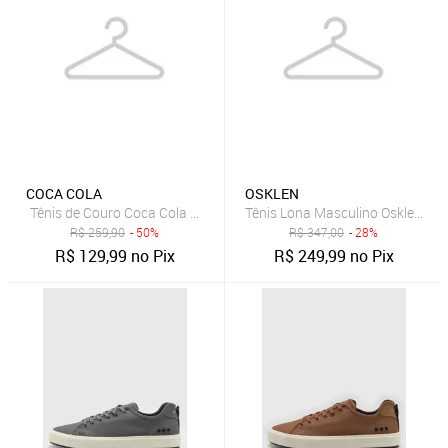
COCA COLA
OSKLEN
Tênis de Couro Coca Cola Houston Leather Preto
Tênis Lona Masculino Osklen Drif
R$
259,90
- 50%
R$
347,00
- 28%
R$
129,99
no Pix
R$
249,99
no Pix