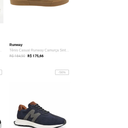
Runway
ulino Casual Leve Co...
Tênis Casual Runway Camurça Sintética Re...
R$ 184,90
R$ 175,66
-56%