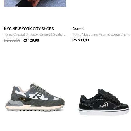
NYC NEW YORK CITY SHOES
Aramis
Tenis Casual Unissex Original Skatista N...
Tê
R$ 259,90
R$ 599,89
R$ 129,90