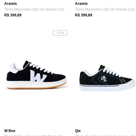
Aramis
Aramis
Tênis Masculino Slip On Aramis Casual Ea...
Tênis Masculi
R$ 399,89
R$ 399,89
-37%
W Box
Qix