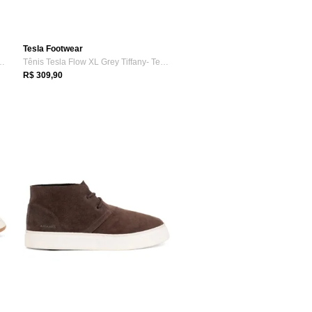
Tesla Footwear
 XL Black White- Tesla F...
Tênis Tesla Flow XL Grey Tiffany- Tesla - Cinza
R$ 309,90