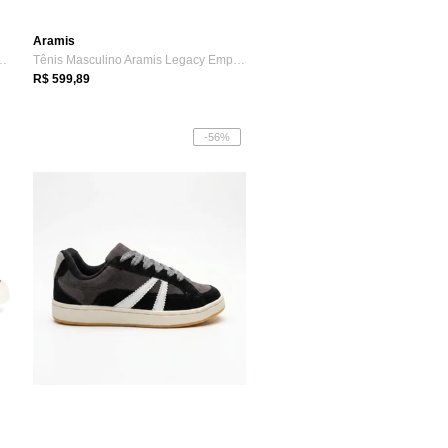
Aramis
Reserva RSV Go Easy Slip...
Tênis Masculino Aramis Legacy Empire Cam...
R$ 599,89
-56%