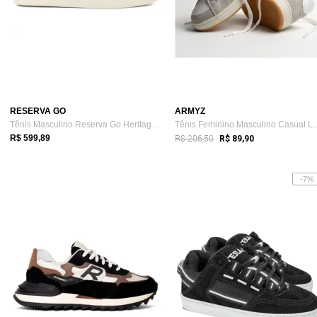
RESERVA GO
ARMYZ
Tênis Masculino Reserva Go Heritage Akro...
Tênis Feminino Masc
R$ 206,50
R$ 599,89
R$ 89,90
-7%