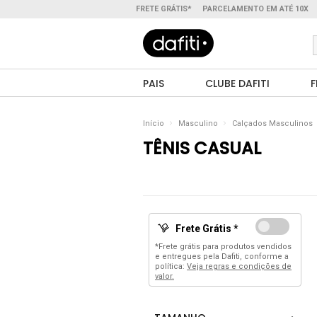
FRETE GRÁTIS*
PARCELAMENTO EM ATÉ 10X
PAIS
CLUBE DAFITI
F
Início
Masculino
Calçados Masculinos
TÊNIS CASUAL
Frete Grátis *
*Frete grátis para produtos vendidos
e entregues pela Dafiti, conforme a
política:
Veja regras e condições de
valor.