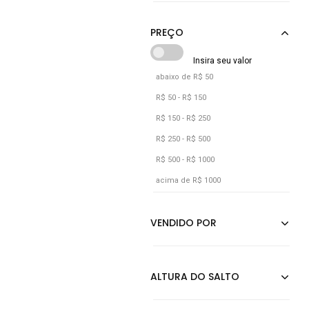
Cáqui
W Box
Marrom
Multicolorido
Preto
abaixo de R$ 50
Roxo
R$ 50 - R$ 150
Verde
R$ 150 - R$ 250
Verde Militar
R$ 250 - R$ 500
R$ 500 - R$ 1000
acima de R$ 1000