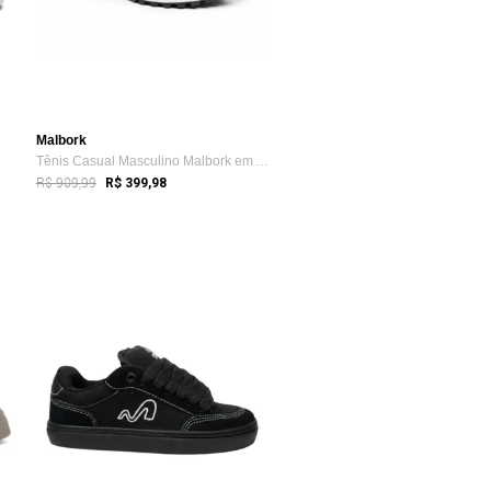
Malbork
Tênis Casual Masculino Malbork em Azul ...
R$ 909,99
R$ 399,98