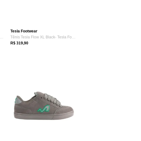
Tesla Footwear
nis Masculino Aramis Legacy Empire Cam...
Tênis Tesla Flow XL Black- Tesla Footwe...
R$ 319,90