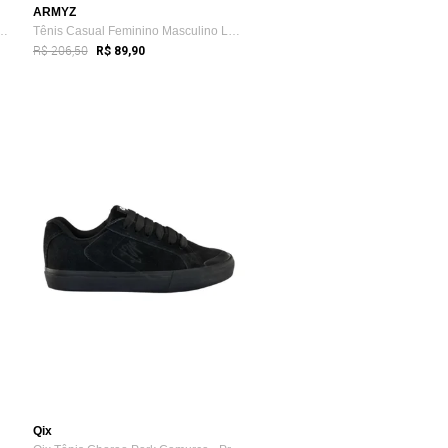
ARMYZ
no Slip On Aramis Casual Ea...
Tênis Casual Feminino Masculino Leve Con...
R$ 206,50
R$ 89,90
Qix