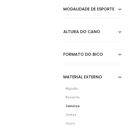
Algodão
Borracha
Camurça
Cortiça
Couro