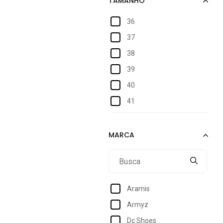
36
37
38
39
40
41
42
43
44
Aramis
Armyz
Dc Shoes