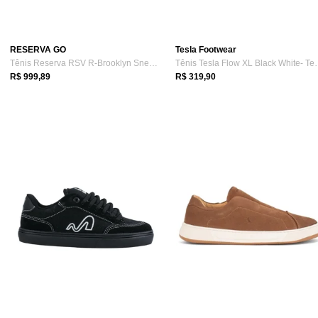
RESERVA GO
Tesla Footwear
Tênis Reserva RSV R-Brooklyn Sneaker Chu...
Tênis Tesla Flow
R$ 999,89
R$ 319,90