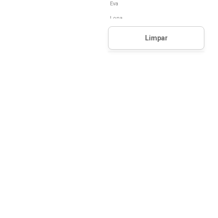
Eva
Lona
Mesh
Napa
Nobuck
Nobuk
Outros
Poliuretano (Pu)
Pvc
Sintético
Tecido
Têxtil