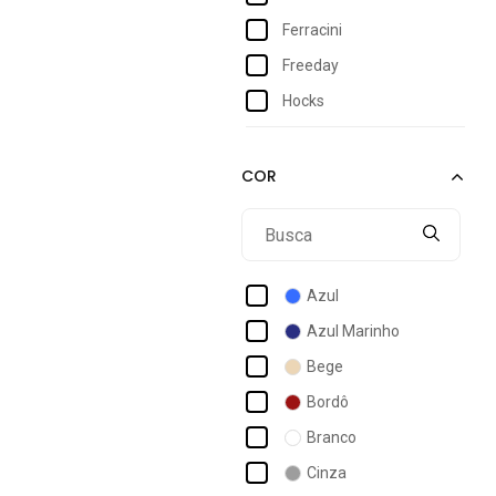
Ferracini
Freeday
Hocks
Malbork
Nyc New York City Shoes
Oficina Reserva
Old Tribe
Pequito
Azul
Qix
Azul Marinho
Reserva
Bege
Reserva Go
Bordô
Runway
Branco
Tesla
Cinza
Tesla Footwear