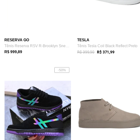
RESERVA GO
TESLA
Tênis Reserva RSV R-Brooklyn Sneaker Chu...
Tênis Tesla Coil Black Reflect Preto
R$ 399,90
R$ 999,89
R$ 371,99
-50%