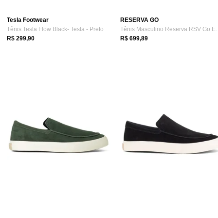
Tesla Footwear
RESERVA GO
Tênis Tesla Flow Black- Tesla - Preto
Tênis Masculino 
R$ 299,90
R$ 699,89