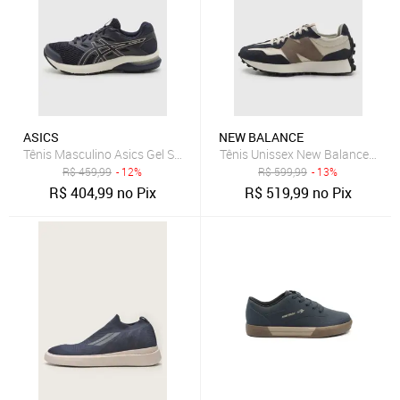
ASICS
NEW BALANCE
Tênis Masculino Asics Gel Shogun ST Azul Marinho
Tênis Unissex New Balance 327v
R$
459,99
- 12%
R$
599,99
- 13%
R$
404,99
no Pix
R$
519,99
no Pix