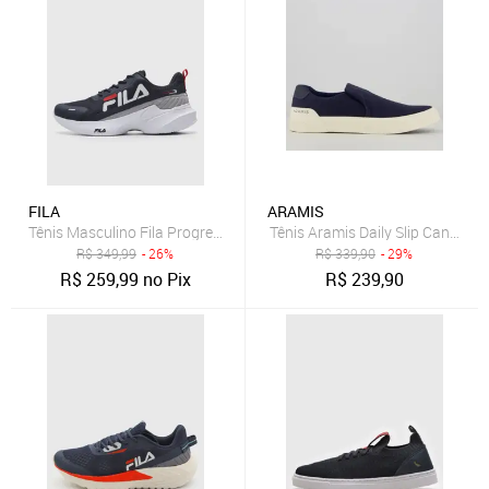
FILA
ARAMIS
Tênis Masculino Fila Progress Lite Azul Marinho
Tênis Aramis Daily Slip Canvas 
R$
349,99
- 26%
R$
339,90
- 29%
R$
259,99
no Pix
R$
239,90