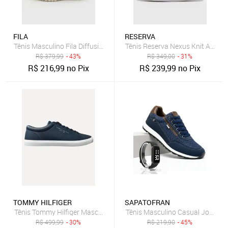
FILA
RESERVA
Tênis Masculino Fila Diffusion Azul Marinho
Tênis Reserva Nexus Knit Azul-M
R$
379,99
- 43%
R$
349,00
- 31%
R$
216,99
no Pix
R$
239,99
no Pix
TOMMY HILFIGER
SAPATOFRAN
Tênis Tommy Hilfiger Masculino Couro Harrison 5D5 Azul Marinho
Tênis Masculino Casual Jogger S
R$
499,99
- 30%
R$
219,90
- 45%