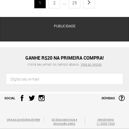
1
2
...
25
PUBLICIDADE
GANHE R$20 NA PRIMEIRA COMPRA!
Insira seu email no campo abaixo.
Veja as regras
SOCIAL
DÚVIDAS
Veja as condições de frete
30 dias para troca e
Atendimento
devolução grátis
11 3053 7500