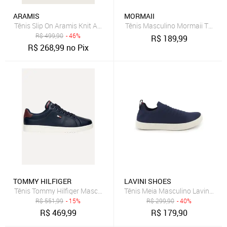
ARAMIS
MORMAII
Tênis Slip On Aramis Knit Azul-Marinho
Tênis Masculino Mormaii Tenis
R$
499,90
- 46%
R$
189,99
R$
268,99
no Pix
TOMMY HILFIGER
LAVINI SHOES
Tênis Tommy Hilfiger Masculino Flag Low Cut-Lace Up Azul Marinho
Tênis Meia Masculino Lavini Sapa
R$
551,99
- 15%
R$
299,90
- 40%
R$
469,99
R$
179,90