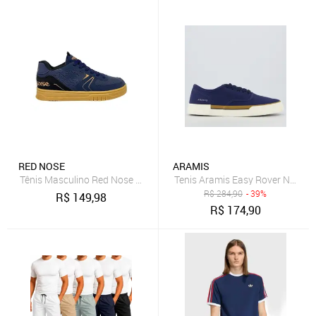
RED NOSE
ARAMIS
Tênis Masculino Red Nose Casual Street Dia a Dia
Tenis Aramis Easy Rover New M
R$
284,90
- 39%
R$
149,98
R$
174,90