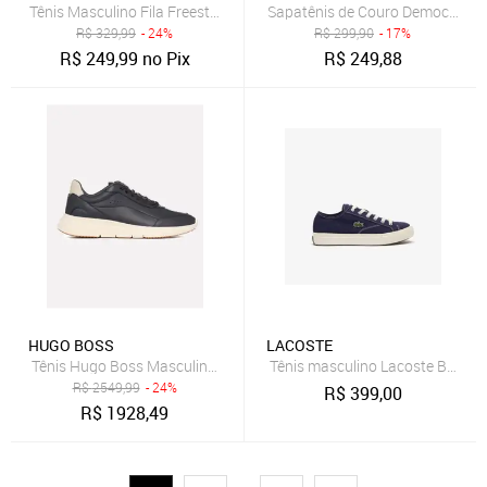
Tênis Masculino Fila Freestyle II Azul Marinho
Sapatênis de Couro Democrata 
R$
329,99
- 24%
R$
299,90
- 17%
R$
249,99
no Pix
R$
249,88
HUGO BOSS
LACOSTE
Tênis Hugo Boss Masculino Titanis Slon Ltgrmx Azul Marinho
Tênis masculino Lacoste Backco
R$
2549,99
- 24%
R$
399,00
R$
1928,49