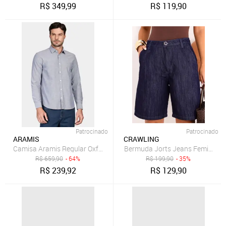
R$
349,99
R$
119,90
Patrocinado
Patrocinado
ARAMIS
CRAWLING
Camisa Aramis Regular Oxford Marinho
Bermuda Jorts Jeans Feminina C
R$
659,90
- 64%
R$
199,90
- 35%
R$
239,92
R$
129,90