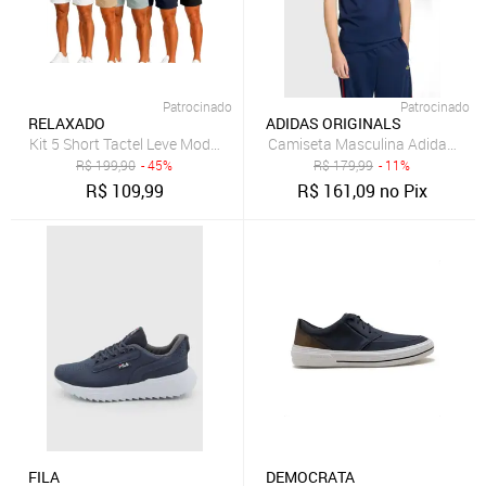
Patrocinado
Patrocinado
RELAXADO
ADIDAS ORIGINALS
Kit 5 Short Tactel Leve Moda Praia Liso Bermuda Masculina
Camiseta Masculina Adidas Origi
R$
199,90
- 45%
R$
179,99
- 11%
R$
109,99
R$
161,09
no Pix
FILA
DEMOCRATA