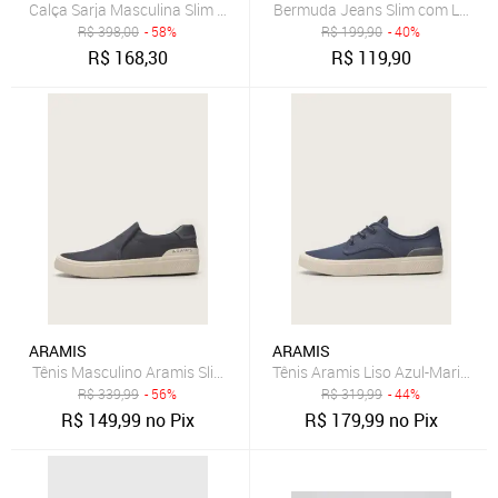
Bermuda Jeans Slim com Lavage
R$
398,00
- 58%
R$
199,90
- 40%
R$
168,30
R$
119,90
ARAMIS
ARAMIS
Tênis Masculino Aramis Slip-On Azul Marinho
Tênis Aramis Liso Azul-Marinho
R$
339,99
- 56%
R$
319,99
- 44%
R$
149,99
no Pix
R$
179,99
no Pix