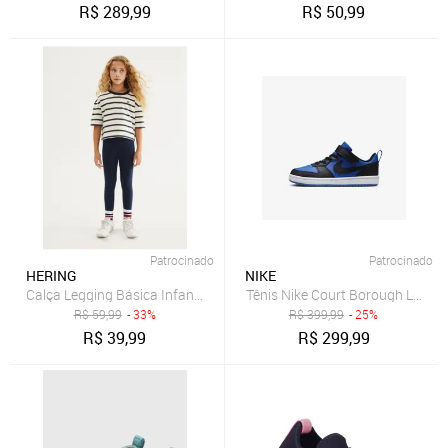
R$
289,99
R$
50,99
Patrocinado
Patrocinado
HERING
NIKE
Calça Legging Básica Infantil Menina Tradicional Hering
Tênis Nike Court Borough Low Rec
R$
59,99
- 33%
R$
399,99
- 25%
R$
39,99
R$
299,99