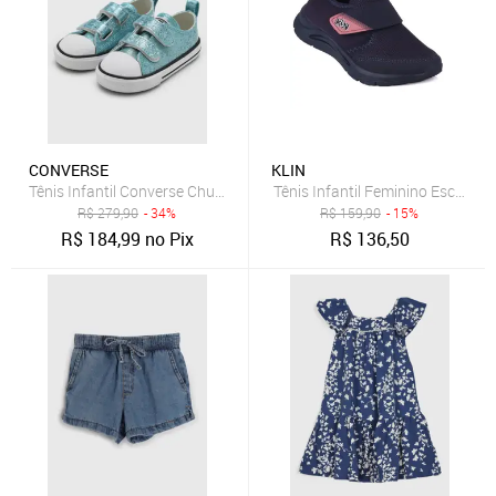
CONVERSE
KLIN
Tênis Infantil Converse Chuck Taylor All S Azul
Tênis Infantil Feminino Escolar K
R$
279,90
- 34%
R$
159,90
- 15%
R$
184,99
no Pix
R$
136,50