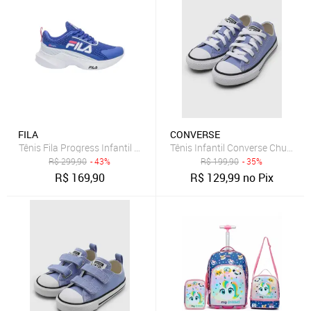
FILA
CONVERSE
Tênis Fila Progress Infantil - Azul - Fila
Tênis Infantil Converse Chuck Tay
R$
299,90
- 43%
R$
199,90
- 35%
R$
169,90
R$
129,99
no Pix