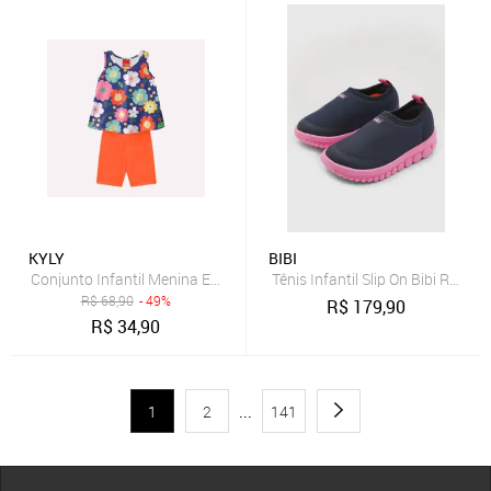
KYLY
BIBI
Conjunto Infantil Menina Estampa Kyly
Tênis Infantil Slip On Bibi Roller
R$
68,90
- 49%
R$
179,90
R$
34,90
1
2
...
141