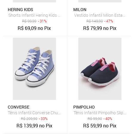
HERING KIDS
MILON
Shorts Infantil Hering Kids Jeans Azul Claro
Vestido Infantil Milon Estampa F
R$
99,99
- 31%
R$
149,90
- 47%
R$
69,09
no Pix
R$
79,99
no Pix
CONVERSE
PIMPOLHO
Tênis Infantil Converse Chuck Taylor All Star Azul
Tênis Infantil Pimpolho Slip-On 
R$
209,90
- 33%
R$
99,90
- 40%
R$
139,99
no Pix
R$
59,99
no Pix