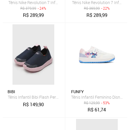
Tênis Nike Revolution 7 Infantil
Tênis Nike Revolution 7 Infantil
R$
379,99
- 24%
R$
369,99
- 22%
R$
289,99
R$
289,99
BIBI
FUNFY
Tênis Infantil Bibi Flash Performance Azul Marinho
R$
129,99
- 53%
R$
149,90
R$
61,74