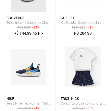
CONVERSE
GUELPH
Tênis Infantil Converse Chuck Taylor All Star Azul
Kit Escolar Guelph Mochila Rodi
R$
219,90
- 34%
R$
549,90
- 48%
R$
144,99
no Pix
R$
284,90
NIKE
TRICK NICK
Tênis Nike Flex Runner 4 Infantil
Conjunto Blusa com Shorts Menin
R$
379,99
- 24%
R$
169,99
- 70%