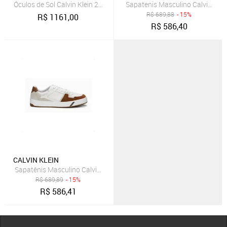
Óculos de Sol Calvin Klein 24534S Caramelo
Sapatenis Masculino Calvin Klei
R$
689,88
- 15%
R$
1161,00
R$
586,40
CALVIN KLEIN
Sapatênis Masculino Calvin Klein Branco E Bege
R$
689,89
- 15%
R$
586,41