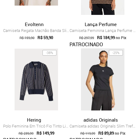
Evoltenn
Lança Perfume
Camiseta Regata Machão Banda Slipknot Ca...
Camiseta Feminina Lança Perfume Geométrica Preta
R$ 59,90
R$ 184,99
no Pix
R$ 159,90
R$ 297,99
PATROCINADO
-38%
-25%
Hering
adidas Originals
Polo Feminina Em Tricô Fio Tinto Listrado Hering
Camiseta adidas Originals Slim Trefoil Preta
R$ 149,99
R$ 89,89
no Pix
R$ 239,99
R$ 119,99