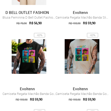
D BELL OUTLET FASHION
Evoltenn
Blusa Feminina D Bell Outlet Fashion Ban...
Camiseta Regata Machão Banda Slipknot Ca...
R$ 56,90
R$ 59,90
R$ 70,90
R$ 159,90
-63%
-63%
Evoltenn
Evoltenn
Camiseta Regata Machão Banda Gorillaz Ca...
Camiseta Regata Machão Banda Gorillaz Ca...
R$ 59,90
R$ 59,90
R$ 159,90
R$ 159,90