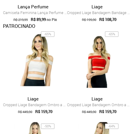
Lança Perfume
Liage
Camiseta Feminina Lança Perfume Logo Preta
Cropped Liage Bandagem Bandage Ombro a O...
R$ 89,99
R$ 108,70
no Pix
R$ 219,99
R$ 199,90
PATROCINADO
-65%
-65%
Liage
Liage
Cropped Liage Bandagem Ombro a Ombro Beg...
Cropped Liage Bandagem Ombro a Ombro Vermelho
R$ 159,70
R$ 159,70
R$ 449,90
R$ 449,90
-50%
-64%