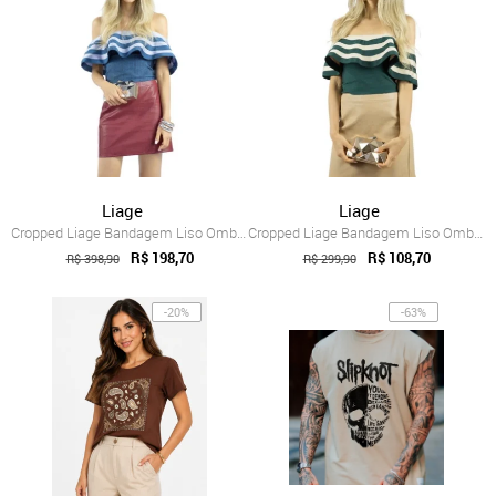
Liage
Liage
Cropped Liage Bandagem Liso Ombro a Ombr...
Cropped Liage Bandagem Liso Ombro a Ombr...
R$ 198,70
R$ 108,70
R$ 398,90
R$ 299,90
-20%
-63%