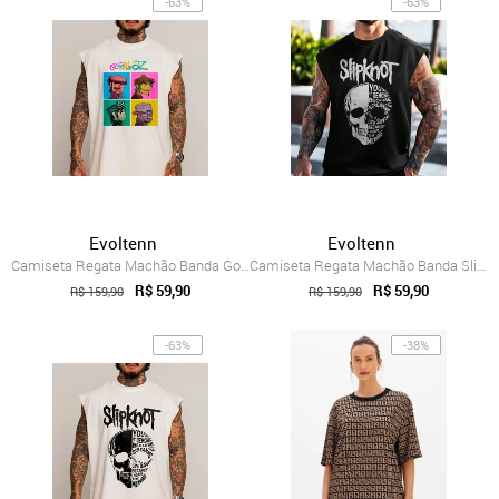
-63%
-63%
Evoltenn
Evoltenn
Camiseta Regata Machão Banda Gorillaz Ca...
Camiseta Regata Machão Banda Slipknot Ca...
R$ 59,90
R$ 59,90
R$ 159,90
R$ 159,90
-63%
-38%