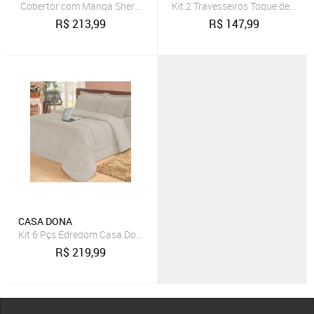
Cobertor com Manga Sherpa Quentinho Casa Dona Cinza
Kit 2 Travesseiros Toque de Pl
R$
213,99
R$
147,99
CASA DONA
Kit 6 Pçs Edredom Casa Dona Dupla Face Casal Queen com Lençol 
R$
219,99