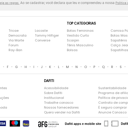
Ao se cadastrar, você declara que leu e compreendeu a nossa
eja as regras.
Política
TOP CATEGORIAS
Tricae
Lacoste
Botas Femininas
Camisa Po
Democrata
Tommy Hilfiger
Vestido Curto
Botas Mas
Via Marte
Converse
Scarpin
Sapatênis
Forum
Tênis Masculino
Calça Jea
Ray-Ban
Bolsas
Sapatilha
•
•
•
•
•
•
•
•
•
•
•
•
•
•
•
E
F
G
H
I
J
K
L
M
N
O
P
Q
R
S
DAFITI
entes
Acessibilidade
Sustentabilidade
Sobre Dafiti
Programa de afili
luções
Institucional
Política de privac
Trabalhe conosco
Contrato de comp
moda
Nossos fornecedores
É seguro comprar n
Quero vender na Dafiti
Anuncie Conosco
Dafi
Dafiti apps e mobile site