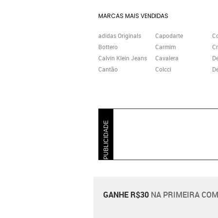
MARCAS MAIS VENDIDAS
adidas Originals
Capodarte
C
Bottero
Carmim
Cr
Calvin Klein Jeans
Cavalera
D
Cantão
Colcci
De
PUBLICIDADE
GANHE R$30
NA PRIMEIRA COM