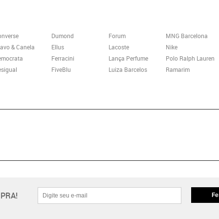
onverse
Dumond
Forum
MNG Barcelona
avo & Canela
Ellus
Lacoste
Nike
emocrata
Ferracini
Lança Perfume
Polo Ralph Lauren
sigual
FiveBlu
Luiza Barcelos
Ramarim
PRA!
Fe