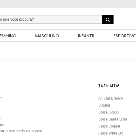
EMININO
MASCULINO
INFANTIL
ESPORTIV
TÁ EM ALTA!
All Star Branco
""
Biquini
Bolsa Colcci
o.
Bolsa Santa Lolla
mo.
Calça Jogger
trar o resultado da busca.
Calça Wide Leg