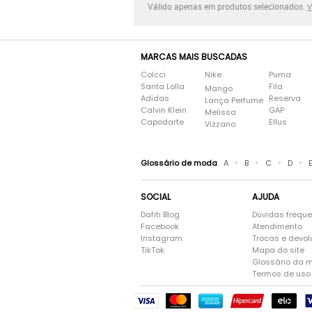
Válido apenas em produtos selecionados.
V
MARCAS MAIS BUSCADAS
Colcci
Nike
Puma
Santa Lolla
Fila
Mango
Adidas
Reserva
Lança Perfume
Calvin Klein
GAP
Melissa
Capodarte
Ellus
Vizzano
•
•
•
•
Glossário de moda
A
B
C
D
SOCIAL
AJUDA
Dafiti Blog
Dúvidas frequ
Facebook
Atendimento
Instagram
Trocas e devo
TikTok
Mapa do site
Glossário da 
Termos de uso