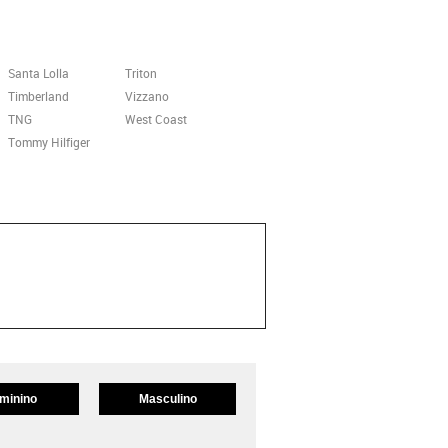
Santa Lolla
Triton
Timberland
Vizzano
TNG
West Coast
Tommy Hilfiger
minino
Masculino