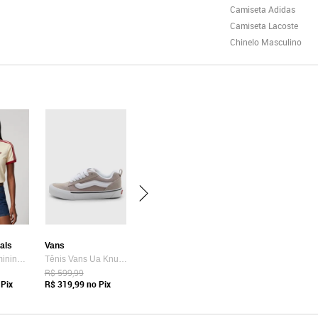
Camiseta Adidas
Camiseta Lacoste
Chinelo Masculino
nals
Vans
Camiseta Feminina adidas Originals Adicolor Amarela
Tênis Vans Ua Knu Skool Bege
R$ 599,99
Pix
R$ 319,99
no Pix