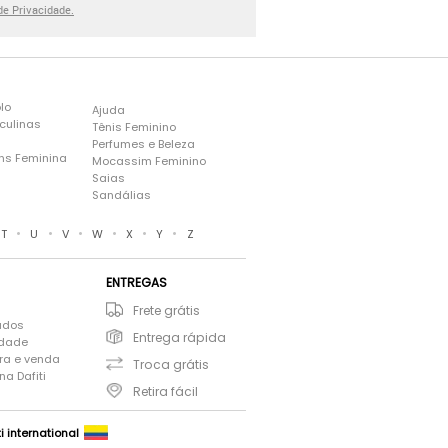
 de Privacidade.
lo
Ajuda
culinas
Tênis Feminino
Perfumes e Beleza
ns Feminina
Mocassim Feminino
s
Saias
Sandálias
•
•
•
•
•
•
T
U
V
W
X
Y
Z
ENTREGAS
Frete grátis
ados
Entrega rápida
idade
ra e venda
Troca grátis
a Dafiti
Retira fácil
ti international