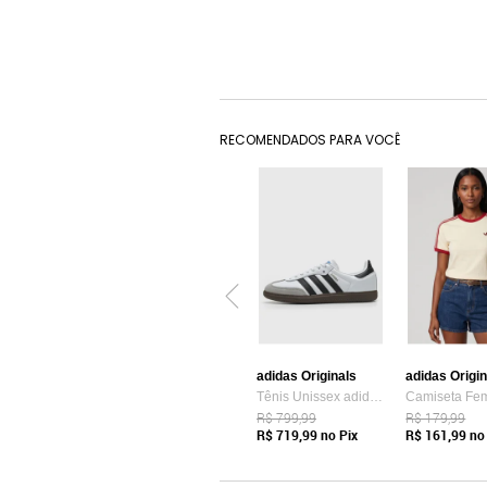
RECOMENDADOS PARA VOCÊ
adidas Originals
adidas Origi
Tênis Unissex adidas Originals Samba OG Branco
R$ 799,99
R$ 179,99
R$ 719,99
no Pix
R$ 161,99
no 