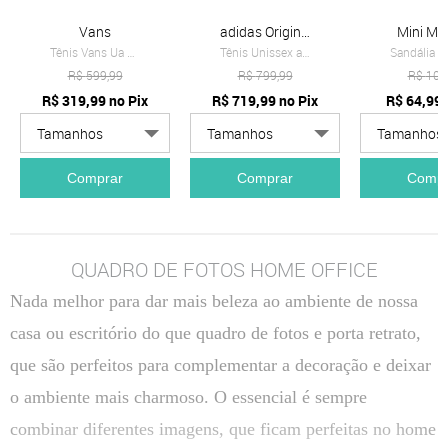
Vans
adidas Originals
Mini Mel
Tênis Vans Ua Knu Skool Bege
Tênis Unissex adidas Originals Samba OG Branco
R$
599,99
R$
799,99
R$
109
R$
319,99
no Pix
R$
719,99
no Pix
R$
64,99
Comprar
Comprar
Compr
QUADRO DE FOTOS HOME OFFICE
Nada melhor para dar mais beleza ao ambiente de nossa
casa ou escritório do que quadro de fotos e porta retrato,
que são perfeitos para complementar a decoração e deixar
o ambiente mais charmoso. O essencial é sempre
combinar diferentes imagens, que ficam perfeitas no home