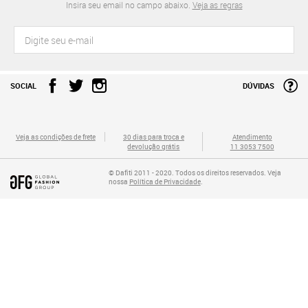
Insira seu email no campo abaixo.
Veja as regras
SOCIAL
DÚVIDAS
Veja as condições de frete
30 dias para troca e
Atendimento
devolução grátis
11 3053 7500
© Dafiti 2011 - 2020. Todos os direitos reservados. Veja
nossa
Política de Privacidade
.