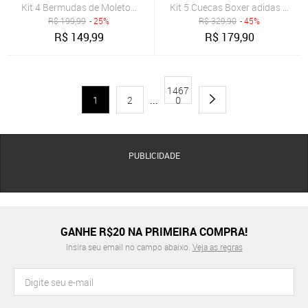
Kit 4 Bermudas de Moletom Básica com Amarração Shorts Para Ac
Kit 5 Cuecas Boxer adidas Under
R$
199,99
- 25%
R$
329,90
- 45%
R$
149,99
R$
179,90
1467
1
2
...
0
PUBLICIDADE
GANHE R$20 NA PRIMEIRA COMPRA!
Insira seu email no campo abaixo.
Veja as regras