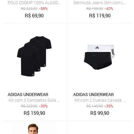
POLO ZOOMP 100% ALGODÃO
Bermuda Jeans Slim com Lavage
R$
229,00
- 69%
R$
199,90
- 40%
R$
69,90
R$
119,90
ADIDAS UNDERWEAR
ADIDAS UNDERWEAR
Kit com 3 Camisetas Gola Careca adidas Underwear Preto
Kit com 2 Cuecas Cavada Baixa 
R$
229,90
- 30%
R$
149,90
- 33%
R$
159,90
R$
99,90