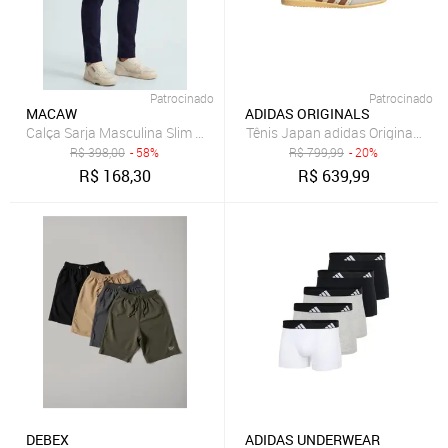
Patrocinado
Patrocinado
MACAW
ADIDAS ORIGINALS
Tênis Japan adidas Originals Be
R$
398,00
- 58%
R$
799,99
- 20%
R$
168,30
R$
639,99
DEBEX
ADIDAS UNDERWEAR