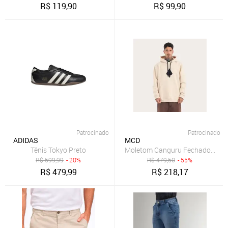
R$
119,90
R$
99,90
Patrocinado
Patrocinado
ADIDAS
MCD
Tênis Tokyo Preto
Moletom Canguru Fechado Logo
R$
599,99
- 20%
R$
479,50
- 55%
R$
479,99
R$
218,17