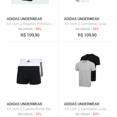
ADIDAS UNDERWEAR
ADIDAS UNDERWEAR
Kit com 2 Regatas Pretas adidas Underwear
Kit com 2 Camisetas Gola Care
R$
249,90
- 56%
R$
249,00
- 56%
R$
109,90
R$
109,90
ADIDAS UNDERWEAR
ADIDAS UNDERWEAR
Kit com 2 Cuecas Boxer Baixa adidas Underwear Multicolorido
Kit com 2 Camisetas Gola Carec
R$
159,90
- 25%
R$
199,90
- 50%