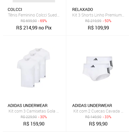
COLCCI
RELAXADO
Tênis Feminino Colcci Suede Cinza
Kit 3 Shorts Linho Premium Rel
R$
699,90
- 69%
R$
219,99
- 50%
R$
214,99
no Pix
R$
109,99
ADIDAS UNDERWEAR
ADIDAS UNDERWEAR
Kit com 3 Camisetas Gola Careca adidas Underwear Branco
Kit com 2 Cuecas Cavada Baixa
R$
229,90
- 30%
R$
149,90
- 33%
R$
159,90
R$
99,90