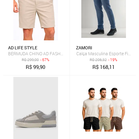
AD LIFE STYLE
ZAMORI
BERMUDA CHINO AD FASHION MASC AREIA
Calça Masculina Esporte Fino J
R$
299,00
- 67%
R$
206,32
- 19%
R$
99,90
R$
168,11