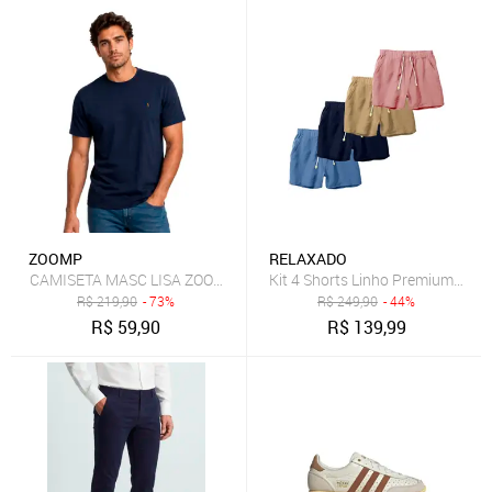
ZOOMP
RELAXADO
CAMISETA MASC LISA ZOOMP
Kit 4 Shorts Linho Premium Ber
R$
219,90
- 73%
R$
249,90
- 44%
R$
59,90
R$
139,99