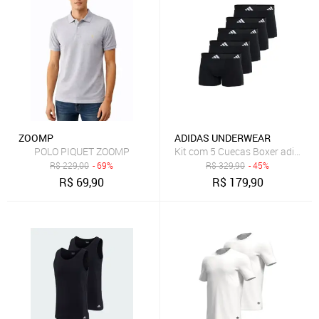
ZOOMP
ADIDAS UNDERWEAR
POLO PIQUET ZOOMP
Kit com 5 Cuecas Boxer adidas 
R$
229,00
- 69%
R$
329,90
- 45%
R$
69,90
R$
179,90