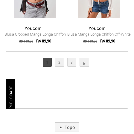
Youcom
Youcom
Blusa Cropped Manga Longa Chiffon
Blusa Manga Longa Chiffon Off-White
R$ 89,90
R$ 89,90
R$ 119,90
R$ 119,90
1
2
3
PUBLICIDADE
Topo