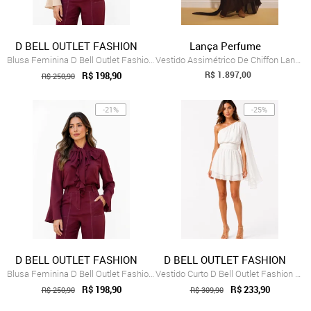
D BELL OUTLET FASHION
Lança Perfume
Blusa Feminina D Bell Outlet Fashion Rom...
Vestido Assimétrico De Chiffon Lança Perfume
R$ 1.897,00
R$ 198,90
R$ 250,90
-21%
-25%
D BELL OUTLET FASHION
D BELL OUTLET FASHION
Blusa Feminina D Bell Outlet Fashion Rom...
Vestido Curto D Bell Outlet Fashion Chif...
R$ 198,90
R$ 233,90
R$ 250,90
R$ 309,90