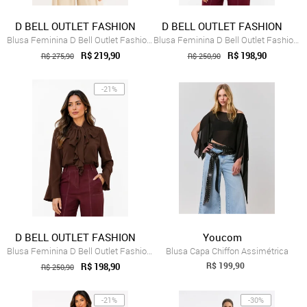
D BELL OUTLET FASHION
D BELL OUTLET FASHION
Blusa Feminina D Bell Outlet Fashion Chi...
Blusa Feminina D Bell Outlet Fashion Rom...
R$ 219,90
R$ 198,90
R$ 275,90
R$ 250,90
-21%
D BELL OUTLET FASHION
Youcom
Blusa Feminina D Bell Outlet Fashion Rom...
Blusa Capa Chiffon Assimétrica
R$ 199,90
R$ 198,90
R$ 250,90
-21%
-30%