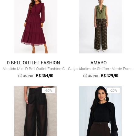
D BELL OUTLET FASHION
AMARO
Vestido Midi D Bell Outlet Fashion Chiff...
Calça Aladim de Chiffon - Verde Escuro
R$ 364,90
R$ 329,90
R$ 459,90
R$ 469,90
-60%
-20%