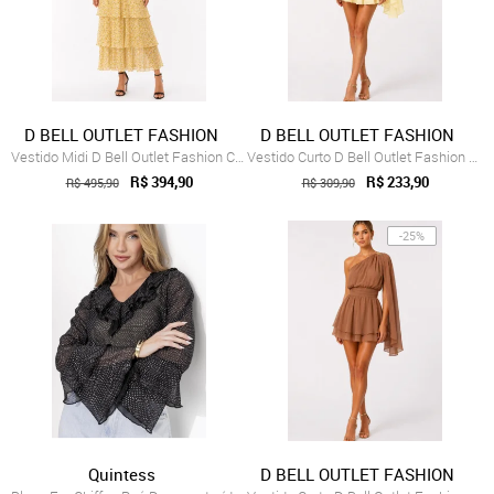
D BELL OUTLET FASHION
D BELL OUTLET FASHION
Vestido Midi D Bell Outlet Fashion Chiff...
Vestido Curto D Bell Outlet Fashion Chif...
R$ 394,90
R$ 233,90
R$ 495,90
R$ 309,90
-25%
Quintess
D BELL OUTLET FASHION