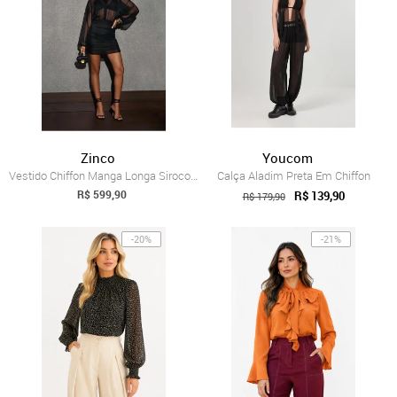
Zinco
Youcom
Vestido Chiffon Manga Longa Siroco - Preto
Calça Aladim Preta Em Chiffon
R$ 599,90
R$ 139,90
R$ 179,90
-20%
-21%