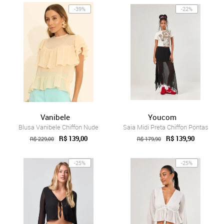
-39%
-22%
Vanibele
Youcom
Blusa Vanibele Chiffon Nude
Saia Midi Preta Chiffon Pontas
R$ 139,00
R$ 139,90
R$ 229,00
R$ 179,90
-25%
-25%