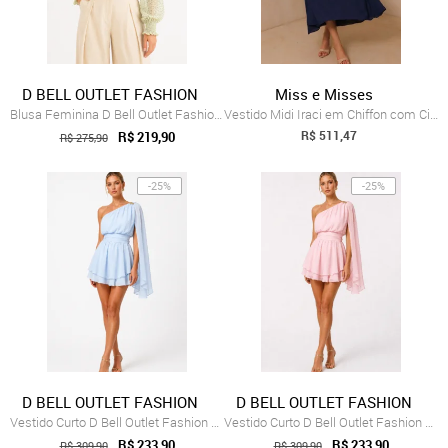
D BELL OUTLET FASHION
Miss e Misses
Blusa Feminina D Bell Outlet Fashion Chi...
Vestido Midi Iraci em Chiffon com Cinto Marinho
R$ 511,47
R$ 219,90
R$ 275,90
-25%
-25%
D BELL OUTLET FASHION
D BELL OUTLET FASHION
Vestido Curto D Bell Outlet Fashion Chif...
Vestido Curto D Bell Outlet Fashion Chif...
R$ 233,90
R$ 233,90
R$ 309,90
R$ 309,90