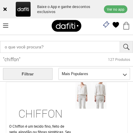
Baixe o App e ganhe descontos
Ver no app
exclusivos
"chiffon"
127
Produtos
Mais Populares
Filtrar
CHIFFON
O Chiffon é um tecido fino, feito de
seda, algodão ou fibras sintéticas. Seu