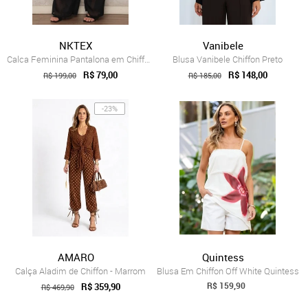
NKTEX
Vanibele
Calca Feminina Pantalona em Chiffon e Tu...
Blusa Vanibele Chiffon Preto
R$ 79,00
R$ 148,00
R$ 199,00
R$ 185,00
-23%
AMARO
Quintess
Calça Aladim de Chiffon - Marrom
Blusa Em Chiffon Off White Quintess
R$ 159,90
R$ 359,90
R$ 469,90