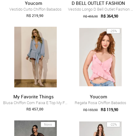
Youcom
D BELL OUTLET FASHION
Vestido Curto Chiffon Babados
Vestido Longo D Bell Outlet Fashion Chif...
R$ 219,90
R$ 364,90
R$ 455,90
-25%
My Favorite Things
Youcom
Blusa Chiffon Com Faixa E Top My Favorite Things
Regata Rosa Chiffon Babados
R$ 457,00
R$ 119,90
R$ 159,90
Novo
-22%