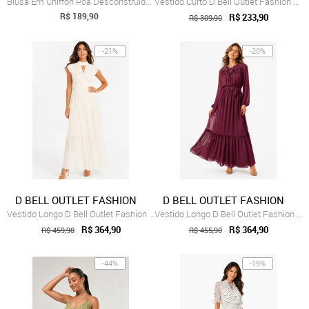
Blusa Em Chiffon Poá Desconstruído Quintess
Vestido Curto D Bell Outlet Fashion Chif...
R$ 189,90
R$ 233,90
R$ 309,90
-21%
-20%
D BELL OUTLET FASHION
D BELL OUTLET FASHION
Vestido Longo D Bell Outlet Fashion Chif...
Vestido Longo D Bell Outlet Fashion Chif...
R$ 364,90
R$ 364,90
R$ 459,90
R$ 455,90
-44%
-19%