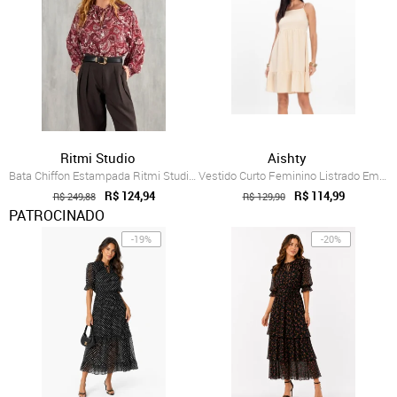
Ritmi Studio
Aishty
Bata Chiffon Estampada Ritmi Studio Amarelo
Vestido Curto Feminino Listrado Em Chiff...
R$ 124,94
R$ 114,99
R$ 249,88
R$ 129,90
PATROCINADO
-19%
-20%