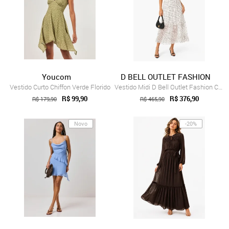
Youcom
D BELL OUTLET FASHION
Vestido Curto Chiffon Verde Florido
Vestido Midi D Bell Outlet Fashion Chiff...
R$ 99,90
R$ 376,90
R$ 179,90
R$ 465,90
Novo
-20%