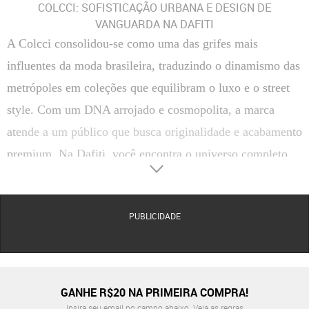
COLCCI: SOFISTICAÇÃO URBANA E DESIGN DE
VANGUARDA NA DAFITI
A Colcci consolidou-se como uma das grifes mais
influentes da moda brasileira, traduzindo o dinamismo das
metrópoles em coleções que equilibram o luxo e o street
style. Com um DNA arrojado e cosmopolita, a marca
atende a um público que busca originalidade e acabamento
premium. Na Dafiti, você encontra o universo completo
da Colcci, abrangendo desde o vestuário icônico até
acessórios e calçados que elevam qualquer produção ao
PUBLICIDADE
patamar da alta moda urbana.
Seja para compor um office look impecável ou para
momentos de lazer com atitude, a Colcci prioriza
matérias-primas de alta classificação e modelagens que
GANHE R$20 NA PRIMEIRA COMPRA!
respeitam a anatomia com elegância. A marca é mestre em
Insira seu email no campo abaixo.
Veja as regras