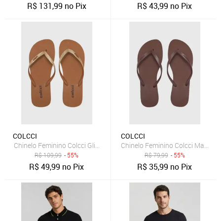
R$
131,99
no Pix
R$
43,99
no Pix
COLCCI
COLCCI
Chinelo Feminino Colcci Glitter Dourado Marrom
Chinelo Feminino Colcci Marrom
R$
109,99
- 55%
R$
79,99
- 55%
R$
49,99
no Pix
R$
35,99
no Pix