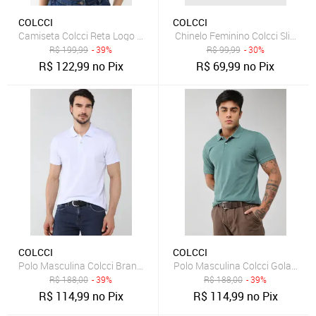
COLCCI
COLCCI
Camiseta Colcci Reta Logo Preta
Chinelo Feminino Colcci Slide Ti
R$
199,99
- 39%
R$
99,99
- 30%
R$
122,99
no Pix
R$
69,99
no Pix
COLCCI
COLCCI
Polo Masculina Colcci Branca
Polo Masculina Colcci Gola Tradi
R$
188,00
- 39%
R$
188,00
- 39%
R$
114,99
no Pix
R$
114,99
no Pix