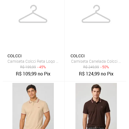
COLCCI
COLCCI
Camiseta Colcci Reta Logo Marrom
Camiseta Canelada Colcci Slim 
R$
199,99
- 45%
R$
249,99
- 50%
R$
109,99
no Pix
R$
124,99
no Pix