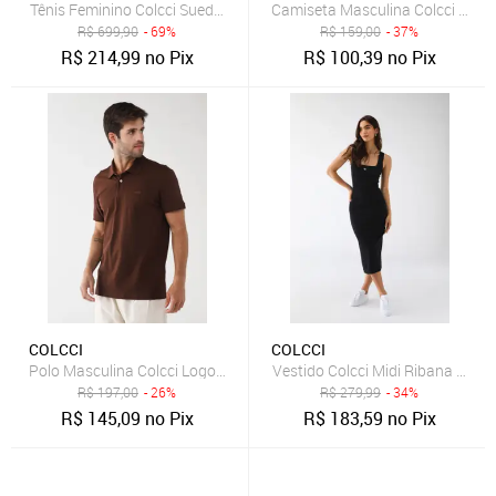
Tênis Feminino Colcci Suede Cinza
Camiseta Masculina Colcci Gola
R$
699,90
- 69%
R$
159,00
- 37%
R$
214,99
no Pix
R$
100,39
no Pix
COLCCI
COLCCI
Polo Masculina Colcci Logo Bordado Marrom
Vestido Colcci Midi Ribana Logo
R$
197,00
- 26%
R$
279,99
- 34%
R$
145,09
no Pix
R$
183,59
no Pix