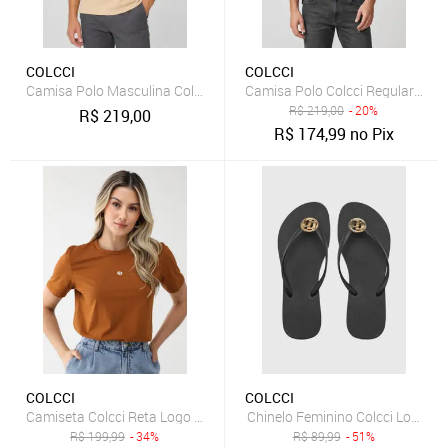
COLCCI
COLCCI
Camisa Polo Masculina Colcci Frisos Bege
Camisa Polo Colcci Regular Fri
R$
219,00
- 20%
R$
219,00
R$
174,99
no Pix
COLCCI
COLCCI
Camiseta Colcci Reta Logo Caramelo
Chinelo Feminino Colcci Logo Me
R$
199,99
- 34%
R$
89,99
- 51%