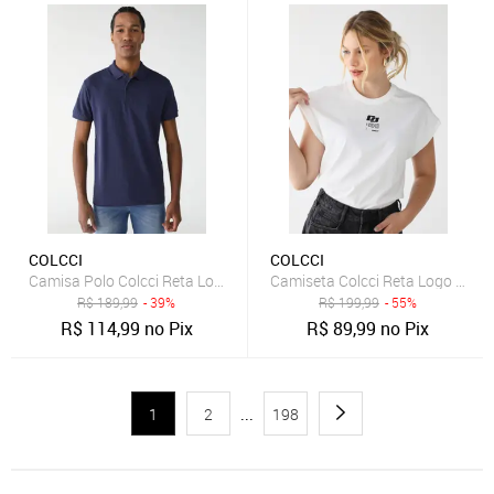
COLCCI
COLCCI
Camisa Polo Colcci Reta Logo Azul
Camiseta Colcci Reta Logo Off-W
R$
189,99
- 39%
R$
199,99
- 55%
R$
114,99
no Pix
R$
89,99
no Pix
1
2
...
198