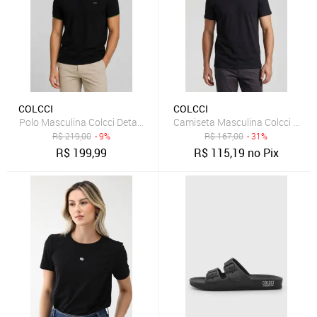
COLCCI
COLCCI
Polo Masculina Colcci Detalhe Gola Preta
Camiseta Masculina Colcci Logo 
R$
219,00
- 9%
R$
167,00
- 31%
R$
199,99
R$
115,19
no Pix