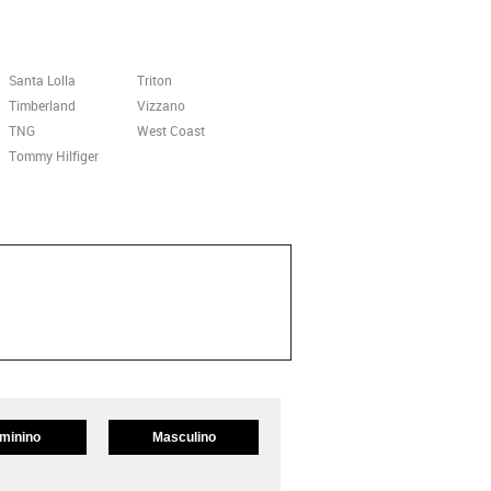
Santa Lolla
Triton
Timberland
Vizzano
TNG
West Coast
Tommy Hilfiger
minino
Masculino