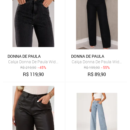
DONNA DE PAULA
DONNA DE PAULA
Calça Donna De Paula Wide Leg Cinza Grafite Com Brilhos E Strass 
Calça Donna De Paula Wide Leg 
R$
219,90
- 45%
R$
199,90
- 55%
R$
119,90
R$
89,90