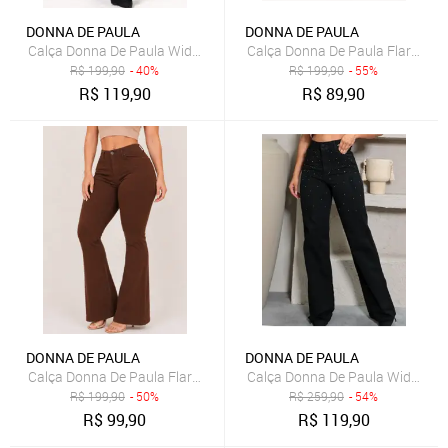
DONNA DE PAULA
DONNA DE PAULA
Calça Donna De Paula Wide Leg Preta Com Brilhos E Strass Cintura 
Calça Donna De Paula Flare Ros
R$
199,90
- 40%
R$
199,90
- 55%
R$
119,90
R$
89,90
DONNA DE PAULA
DONNA DE PAULA
Calça Donna De Paula Flare Feminina Marrom Chocolate Boca De S
Calça Donna De Paula Wide Leg P
R$
199,90
- 50%
R$
259,90
- 54%
R$
99,90
R$
119,90