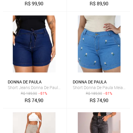
R$
99,90
R$
89,90
DONNA DE PAULA
DONNA DE PAULA
Short Jeans Donna De Paula Com Lacinho No Cos Cintura Alta Jea
Short Donna De Paula Meia Coxa 
R$
189,90
- 61%
R$
189,90
- 61%
R$
74,90
R$
74,90