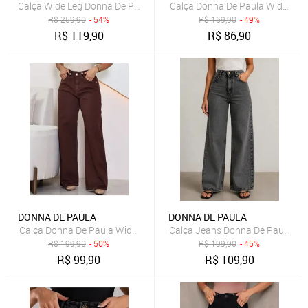
Calça Wide Leg Donna De Paula Marrom De Bengaline Resinada Femi
Calça Donna De Paula Wide Leg O
R$
259,90
- 54%
R$
169,90
- 49%
R$
119,90
R$
86,90
DONNA DE PAULA
DONNA DE PAULA
Calça Donna De Paula Wide Leg Marrom Cintura Alta Casual Femini
Calça Jeans Donna De Paula Wide
R$
199,90
- 50%
R$
199,90
- 45%
R$
99,90
R$
109,90