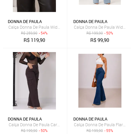
DONNA DE PAULA
DONNA DE PAULA
Calça Donna De Paula Wide Leg Preta De Bengaline Feminina Resina
Calça Donna De Paula Wide Leg 
R$
259,90
- 54%
R$
199,90
- 50%
R$
119,90
R$
99,90
DONNA DE PAULA
DONNA DE PAULA
Calça Donna De Paula Cargo Marrom Feminina Cintura Alta E Bolsos
Calça Donna De Paula Flare Jea
R$
199,90
- 50%
R$
199,90
- 55%