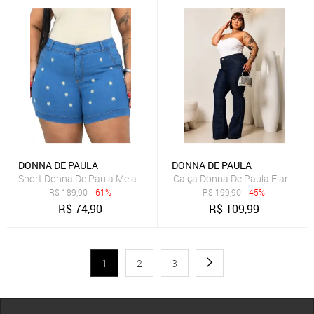
DONNA DE PAULA
DONNA DE PAULA
Short Donna De Paula Meia Coxa Bordado Com Margaridas Jeans Com
Calça Donna De Paula Flare Azu
R$
189,90
- 61%
R$
199,90
- 45%
R$
74,90
R$
109,99
1
2
3