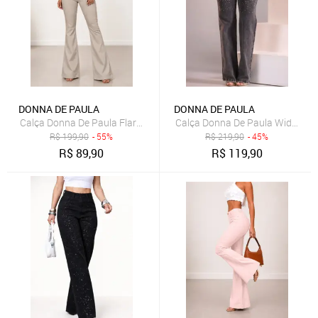
DONNA DE PAULA
DONNA DE PAULA
Calça Donna De Paula Flare Cinza Claro Feminina Jeans Com Elasta
R$
199,90
- 55%
R$
219,90
- 45%
R$
89,90
R$
119,90