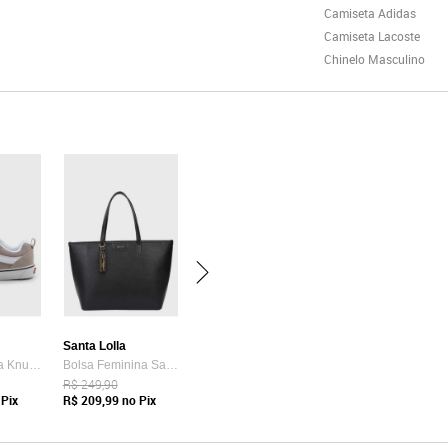
Camiseta Adidas
Camiseta Lacoste
Chinelo Masculino
Santa Lolla
Tênis Vans Ua Knu Skool Bege
Bolsa Feminina Santa Lolla Tote Preta
R$ 249,90
Pix
R$ 209,99
no Pix