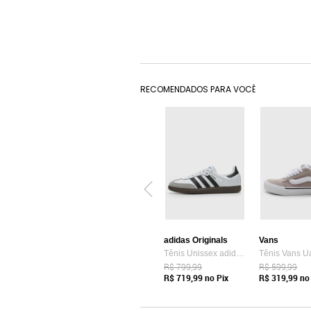
RECOMENDADOS PARA VOCÊ
adidas Originals
Vans
Tênis Unissex adidas Originals Samba OG Branco
R$ 799,99
R$ 599,99
R$ 719,99
no Pix
R$ 319,99
no 