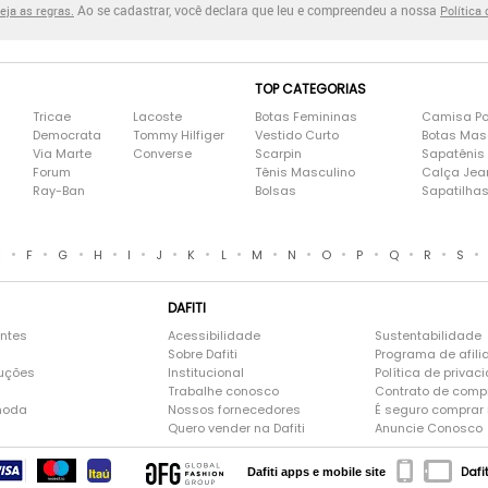
Ao se cadastrar, você declara que leu e compreendeu a nossa
eja as regras.
Política
TOP CATEGORIAS
Tricae
Lacoste
Botas Femininas
Camisa Po
Democrata
Tommy Hilfiger
Vestido Curto
Botas Mas
Via Marte
Converse
Scarpin
Sapatênis
Forum
Tênis Masculino
Calça Jea
Ray-Ban
Bolsas
Sapatilha
•
•
•
•
•
•
•
•
•
•
•
•
•
•
•
E
F
G
H
I
J
K
L
M
N
O
P
Q
R
S
DAFITI
entes
Acessibilidade
Sustentabilidade
Sobre Dafiti
Programa de afili
luções
Institucional
Política de privac
Trabalhe conosco
Contrato de comp
moda
Nossos fornecedores
É seguro comprar n
Quero vender na Dafiti
Anuncie Conosco
Dafi
Dafiti apps e mobile site