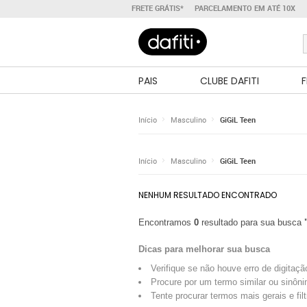
FRETE GRÁTIS*
PARCELAMENTO EM ATÉ 10X
PAIS
CLUBE DAFITI
F
Início
Masculino
GiGiL Teen
Início
Masculino
GiGiL Teen
NENHUM RESULTADO ENCONTRADO
Encontramos
0
resultado para sua busca
Dicas para melhorar sua busca
Verifique se não houve erro de digitaçã
Procure por um termo similar ou sinôni
Tente procurar termos mais gerais e fil