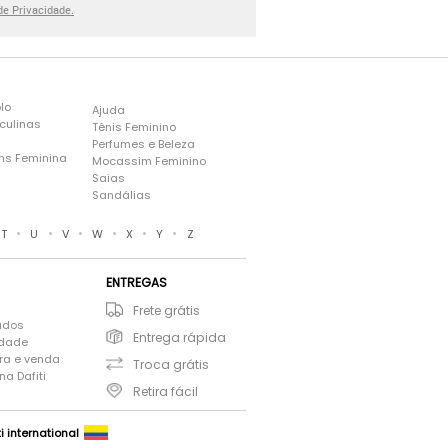
 de Privacidade.
lo
Ajuda
culinas
Tênis Feminino
Perfumes e Beleza
ns Feminina
Mocassim Feminino
s
Saias
Sandálias
•
•
•
•
•
•
T
U
V
W
X
Y
Z
ENTREGAS
Frete grátis
ados
Entrega rápida
idade
ra e venda
Troca grátis
a Dafiti
Retira fácil
ti international