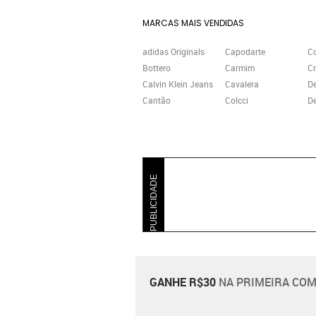
MARCAS MAIS VENDIDAS
adidas Originals
Capodarte
C
Bottero
Carmim
Cr
Calvin Klein Jeans
Cavalera
D
Cantão
Colcci
De
PUBLICIDADE
GANHE R$30
NA PRIMEIRA COM