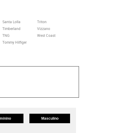
Santa Lolla
Triton
Timberland
Vizzano
TNG
West Coast
Tommy Hilfiger
minino
Masculino