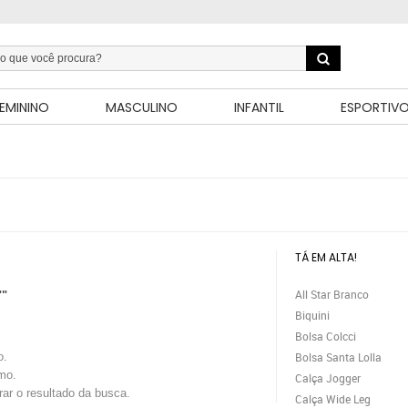
EMININO
MASCULINO
INFANTIL
ESPORTIV
TÁ EM ALTA!
All Star Branco
""
Biquini
Bolsa Colcci
o.
Bolsa Santa Lolla
mo.
Calça Jogger
trar o resultado da busca.
Calça Wide Leg