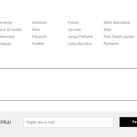
onverse
Dumond
Forum
MNG Barcelona
avo & Canela
Ellus
Lacoste
Nike
emocrata
Ferracini
Lança Perfume
Polo Ralph Lauren
sigual
FiveBlu
Luiza Barcelos
Ramarim
PRA!
Fe