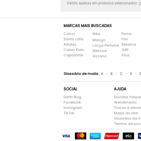
Válido apenas em produtos selecionados.
V
MARCAS MAIS BUSCADAS
Colcci
Nike
Puma
Santa Lolla
Fila
Mango
Adidas
Reserva
Lança Perfume
Calvin Klein
GAP
Melissa
Capodarte
Ellus
Vizzano
•
•
•
•
Glossário de moda
A
B
C
D
SOCIAL
AJUDA
Dafiti Blog
Dúvidas frequ
Facebook
Atendimento
Instagram
Trocas e devo
TikTok
Mapa do site
Glossário da 
Termos de uso