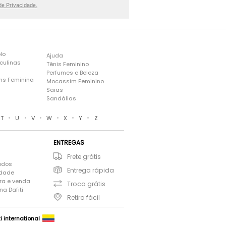
 de Privacidade.
lo
Ajuda
culinas
Tênis Feminino
Perfumes e Beleza
ns Feminina
Mocassim Feminino
s
Saias
Sandálias
•
•
•
•
•
•
T
U
V
W
X
Y
Z
ENTREGAS
Frete grátis
ados
Entrega rápida
idade
ra e venda
Troca grátis
a Dafiti
Retira fácil
ti international