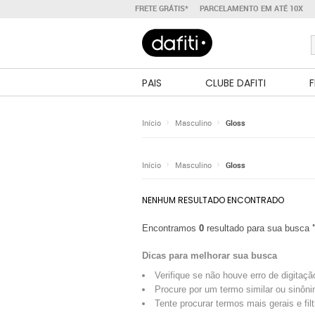
FRETE GRÁTIS*
PARCELAMENTO EM ATÉ 10X
PAIS
CLUBE DAFITI
F
Início
Masculino
Gloss
Início
Masculino
Gloss
NENHUM RESULTADO ENCONTRADO
Encontramos
0
resultado para sua busca
Dicas para melhorar sua busca
Verifique se não houve erro de digitaçã
Procure por um termo similar ou sinôni
Tente procurar termos mais gerais e fil