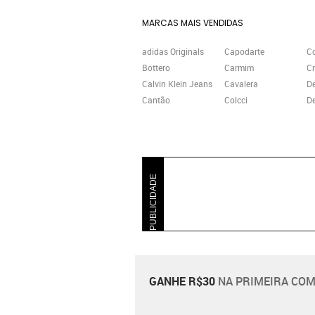
MARCAS MAIS VENDIDAS
adidas Originals
Capodarte
C
Bottero
Carmim
Cr
Calvin Klein Jeans
Cavalera
D
Cantão
Colcci
De
PUBLICIDADE
GANHE R$30
NA PRIMEIRA COM