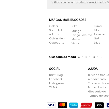
Válido apenas em produtos selecionados.
V
MARCAS MAIS BUSCADAS
Colcci
Nike
Puma
Santa Lolla
Fila
Mango
Adidas
Reserva
Lança Perfume
Calvin Klein
GAP
Melissa
Capodarte
Ellus
Vizzano
•
•
•
•
Glossário de moda
A
B
C
D
SOCIAL
AJUDA
Dafiti Blog
Dúvidas frequ
Facebook
Atendimento
Instagram
Trocas e devo
TikTok
Mapa do site
Glossário da 
Termos de uso