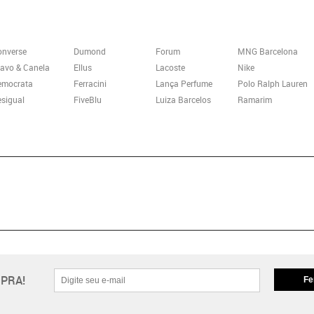
onverse
Dumond
Forum
MNG Barcelona
avo & Canela
Ellus
Lacoste
Nike
emocrata
Ferracini
Lança Perfume
Polo Ralph Lauren
sigual
FiveBlu
Luiza Barcelos
Ramarim
PRA!
Fe