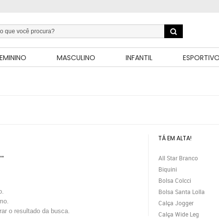
EMININO
MASCULINO
INFANTIL
ESPORTIV
TÁ EM ALTA!
All Star Branco
""
Biquini
Bolsa Colcci
o.
Bolsa Santa Lolla
mo.
Calça Jogger
trar o resultado da busca.
Calça Wide Leg