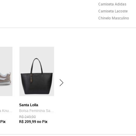
Camiseta Adidas
Camiseta Lacoste
Chinelo Masculino
Santa Lolla
Tênis Vans Ua Knu Skool Bege
Bolsa Feminina Santa Lolla Tote Preta
R$ 249,90
Pix
R$ 209,99
no Pix