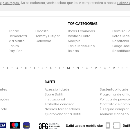
Ao se cadastrar, você declara que leu e compreendeu a nossa
eja as regras.
Política
TOP CATEGORIAS
Tricae
Lacoste
Botas Femininas
Camisa Po
Democrata
Tommy Hilfiger
Vestido Curto
Botas Mas
Via Marte
Converse
Scarpin
Sapatênis
Forum
Tênis Masculino
Calça Jea
Ray-Ban
Bolsas
Sapatilha
•
•
•
•
•
•
•
•
•
•
•
•
•
•
•
E
F
G
H
I
J
K
L
M
N
O
P
Q
R
S
DAFITI
entes
Acessibilidade
Sustentabilidade
Sobre Dafiti
Programa de afili
luções
Institucional
Política de privac
Trabalhe conosco
Contrato de comp
moda
Nossos fornecedores
É seguro comprar n
Quero vender na Dafiti
Anuncie Conosco
Dafi
Dafiti apps e mobile site