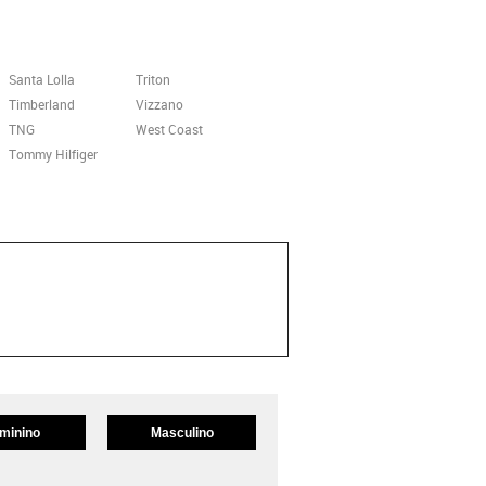
Santa Lolla
Triton
Timberland
Vizzano
TNG
West Coast
Tommy Hilfiger
minino
Masculino