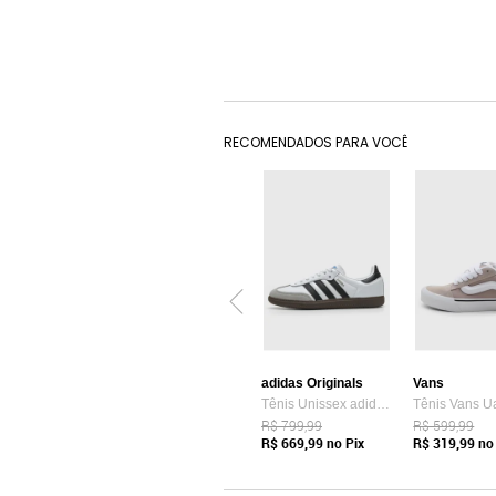
RECOMENDADOS PARA VOCÊ
adidas Originals
Vans
Tênis Unissex adidas Originals Samba OG Branco
R$ 799,99
R$ 599,99
R$ 669,99
no Pix
R$ 319,99
no 