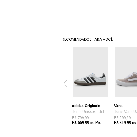
RECOMENDADOS PARA VOCÊ
adidas Originals
Vans
Tênis Unissex adidas Originals Samba OG Branco
R$ 799,99
R$ 599,99
R$ 669,99
no Pix
R$ 319,99
no 