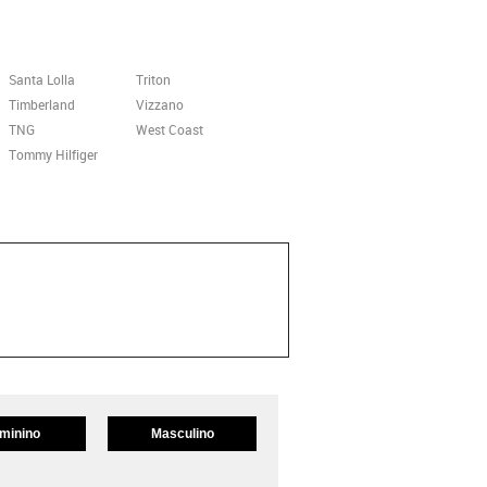
Santa Lolla
Triton
Timberland
Vizzano
TNG
West Coast
Tommy Hilfiger
minino
Masculino