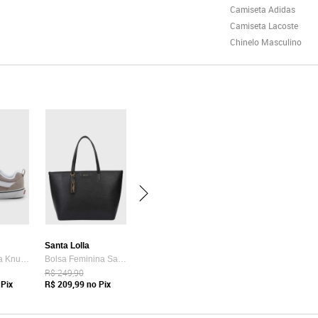
Camiseta Adidas
Camiseta Lacoste
Chinelo Masculino
Santa Lolla
Tênis Vans Ua Knu Skool Bege
Bolsa Feminina Santa Lolla Tote Preta
R$ 249,90
Pix
R$ 209,99
no Pix