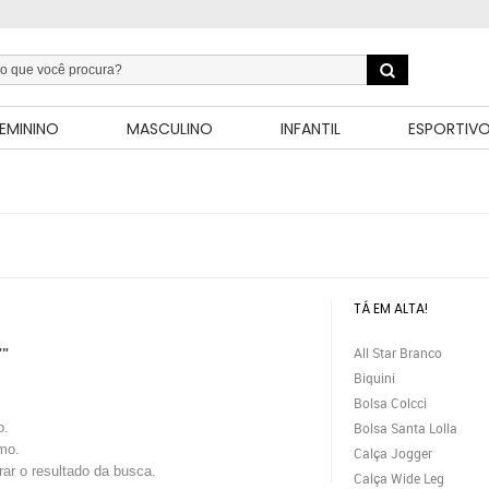
EMININO
MASCULINO
INFANTIL
ESPORTIV
TÁ EM ALTA!
All Star Branco
""
Biquini
Bolsa Colcci
o.
Bolsa Santa Lolla
mo.
Calça Jogger
trar o resultado da busca.
Calça Wide Leg