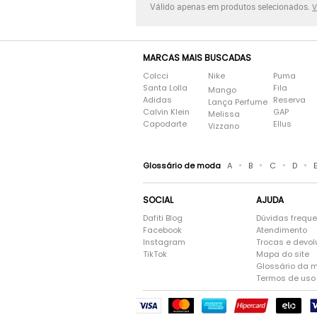
Válido apenas em produtos selecionados.
V
MARCAS MAIS BUSCADAS
Colcci
Nike
Puma
Santa Lolla
Fila
Mango
Adidas
Reserva
Lança Perfume
Calvin Klein
GAP
Melissa
Capodarte
Ellus
Vizzano
•
•
•
•
Glossário de moda
A
B
C
D
SOCIAL
AJUDA
Dafiti Blog
Dúvidas frequ
Facebook
Atendimento
Instagram
Trocas e devo
TikTok
Mapa do site
Glossário da 
Termos de uso