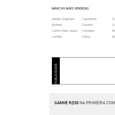
MARCAS MAIS VENDIDAS
adidas Originals
Capodarte
C
Bottero
Carmim
Cr
Calvin Klein Jeans
Cavalera
D
Cantão
Colcci
De
PUBLICIDADE
GANHE R$30
NA PRIMEIRA COM