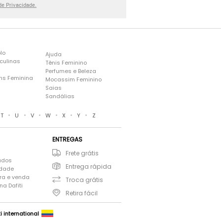
 de Privacidade.
lo
Ajuda
culinas
Tênis Feminino
Perfumes e Beleza
ns Feminina
Mocassim Feminino
s
Saias
Sandálias
•
•
•
•
•
•
T
U
V
W
X
Y
Z
ENTREGAS
Frete grátis
ados
Entrega rápida
idade
ra e venda
Troca grátis
a Dafiti
Retira fácil
ti international