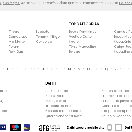
Ao se cadastrar, você declara que leu e compreendeu a nossa
eja as regras.
Política
TOP CATEGORIAS
Tricae
Lacoste
Botas Femininas
Camisa Po
Democrata
Tommy Hilfiger
Vestido Curto
Botas Mas
Via Marte
Converse
Scarpin
Sapatênis
Forum
Tênis Masculino
Calça Jea
Ray-Ban
Bolsas
Sapatilha
•
•
•
•
•
•
•
•
•
•
•
•
•
•
•
E
F
G
H
I
J
K
L
M
N
O
P
Q
R
S
DAFITI
entes
Acessibilidade
Sustentabilidade
Sobre Dafiti
Programa de afili
luções
Institucional
Política de privac
Trabalhe conosco
Contrato de comp
moda
Nossos fornecedores
É seguro comprar n
Quero vender na Dafiti
Anuncie Conosco
Dafi
Dafiti apps e mobile site