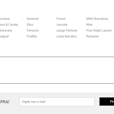
onverse
Dumond
Forum
MNG Barcelona
avo & Canela
Ellus
Lacoste
Nike
emocrata
Ferracini
Lança Perfume
Polo Ralph Lauren
sigual
FiveBlu
Luiza Barcelos
Ramarim
PRA!
Fe