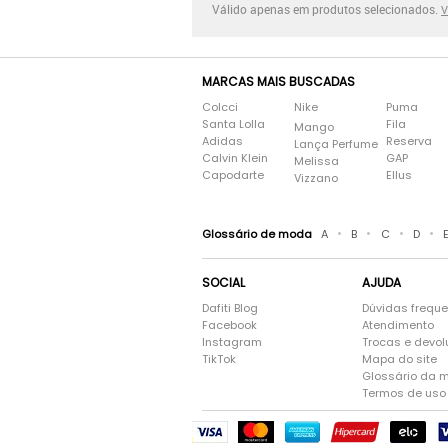
Válido apenas em produtos selecionados.
V
MARCAS MAIS BUSCADAS
Colcci
Nike
Puma
Santa Lolla
Fila
Mango
Adidas
Reserva
Lança Perfume
Calvin Klein
GAP
Melissa
Capodarte
Ellus
Vizzano
•
•
•
•
Glossário de moda
A
B
C
D
SOCIAL
AJUDA
Dafiti Blog
Dúvidas frequ
Facebook
Atendimento
Instagram
Trocas e devo
TikTok
Mapa do site
Glossário da 
Termos de uso