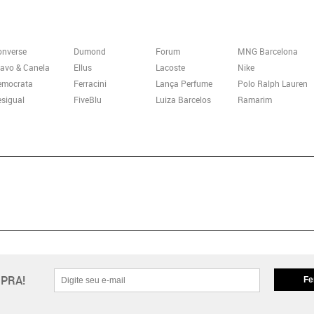
onverse
Dumond
Forum
MNG Barcelona
avo & Canela
Ellus
Lacoste
Nike
emocrata
Ferracini
Lança Perfume
Polo Ralph Lauren
sigual
FiveBlu
Luiza Barcelos
Ramarim
PRA!
Fe