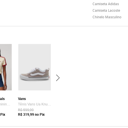
Camiseta Adidas
Camiseta Lacoste
Chinelo Masculino
nals
Vans
Camiseta Feminina adidas Originals Adicolor Amarela
Tênis Vans Ua Knu Skool Bege
R$ 599,99
Pix
R$ 319,99
no Pix