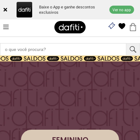
Baixe o App e ganhe descontos
Ver no app
exclusivos
FEMININO