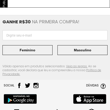
GANHE R$30
NA PRIMEIRA COMPRA!
Feminino
Masculino
Válido apenas em produtos selecionados.
Veja as regras.
Ao se
cadastrar, você declara que leu e compreendeu a nossa
Política de
Privacidade.
SOCIAL
DÚVIDAS