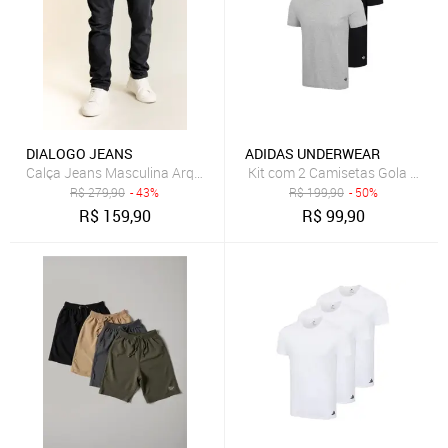
DIALOGO JEANS
ADIDAS UNDERWEAR
Kit com 2 Camisetas Gola Carec
Calça Jeans Masculina Arqueada Preta com Elastano Dialogo Preto
R$
279,90
- 43%
R$
199,90
- 50%
R$
159,90
R$
99,90