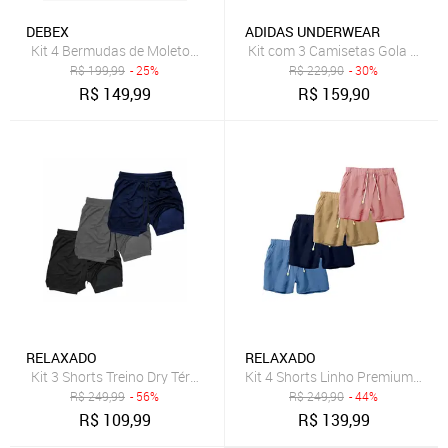
DEBEX
ADIDAS UNDERWEAR
Kit 4 Bermudas de Moletom Básica com Amarração Shorts Para Ac
Kit com 3 Camisetas Gola Care
R$
199,99
- 25%
R$
229,90
- 30%
R$
149,99
R$
159,90
RELAXADO
RELAXADO
Kit 3 Shorts Treino Dry Térmico 2 em 1 com Bolso para Cel. e Porta
Kit 4 Shorts Linho Premium Ber
R$
249,99
- 56%
R$
249,90
- 44%
R$
109,99
R$
139,99