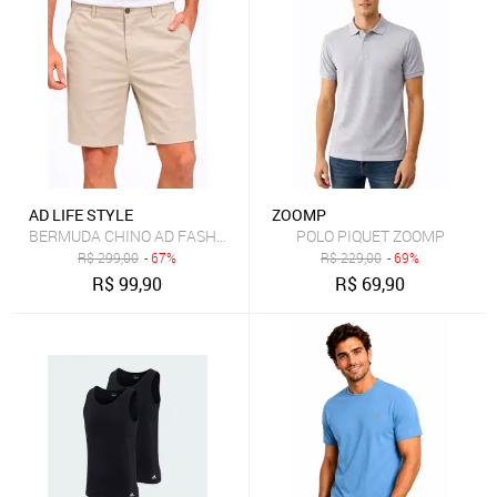
AD LIFE STYLE
ZOOMP
BERMUDA CHINO AD FASHION MASC AREIA
POLO PIQUET ZOOMP
R$
299,00
- 67%
R$
229,00
- 69%
R$
99,90
R$
69,90