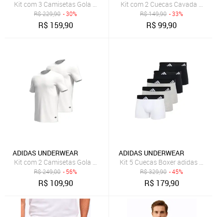
Kit com 3 Camisetas Gola Careca adidas Underwear Preto
Kit com 2 Cuecas Cavada Baixa 
R$
229,90
- 30%
R$
149,90
- 33%
R$
159,90
R$
99,90
ADIDAS UNDERWEAR
ADIDAS UNDERWEAR
Kit com 2 Camisetas Gola Careca adidas Underwear Branco
Kit 5 Cuecas Boxer adidas Under
R$
249,00
- 56%
R$
329,90
- 45%
R$
109,90
R$
179,90