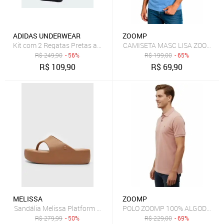
ADIDAS UNDERWEAR
ZOOMP
Kit com 2 Regatas Pretas adidas Underwear
CAMISETA MASC LISA ZOOMP
R$
249,90
- 56%
R$
199,00
- 65%
R$
109,90
R$
69,90
MELISSA
ZOOMP
Sandália Melissa Platform Thong Ad Caramelo
POLO ZOOMP 100% ALGODÃO
R$
279,99
- 50%
R$
229,00
- 69%