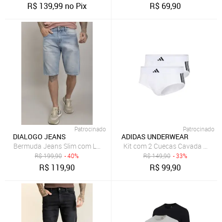
R$
139,99
no Pix
R$
69,90
Patrocinado
Patrocinado
DIALOGO JEANS
ADIDAS UNDERWEAR
Bermuda Jeans Slim com Lavagem Clara Dialogo Jeans
Kit com 2 Cuecas Cavada Baixa
R$
199,90
- 40%
R$
149,90
- 33%
R$
119,90
R$
99,90