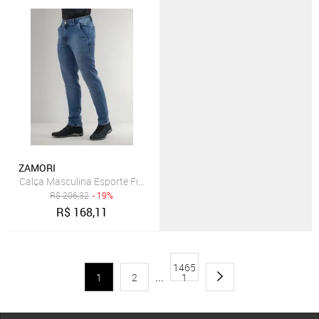
ZAMORI
Calça Masculina Esporte Fino Jeans Reforçada
R$
206,32
- 19%
R$
168,11
1465
1
2
...
1