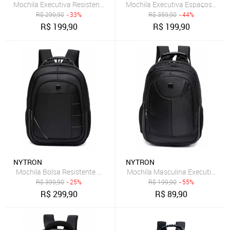
Mochila Executiva Resistente Masculina Espaçosa
Mochila Executiva Espaçosa Nyt
R$
299,90
- 33%
R$
359,90
- 44%
R$
199,90
R$
199,90
NYTRON
NYTRON
Mochila Bolsa Resistente Masculina Notebook Trabalho
Mochila Masculina Executiva R
R$
399,90
- 25%
R$
199,90
- 55%
R$
299,90
R$
89,90