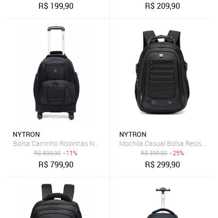
R$
199,90
R$
209,90
NYTRON
NYTRON
Bolsa Carrinho Rodinhas Nytron Masculina Reforçada
Mochila Casual Bolsa Resistent
R$
899,90
- 11%
R$
399,90
- 25%
R$
799,90
R$
299,90