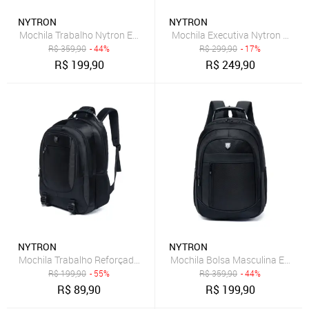
NYTRON
NYTRON
Mochila Trabalho Nytron Executiva Masculina Espaçosa Resistente
Mochila Executiva Nytron Resi
R$
359,90
- 44%
R$
299,90
- 17%
R$
199,90
R$
249,90
NYTRON
NYTRON
Mochila Trabalho Reforçada Espaçosa Nytron Executiva
Mochila Bolsa Masculina Execu
R$
199,90
- 55%
R$
359,90
- 44%
R$
89,90
R$
199,90