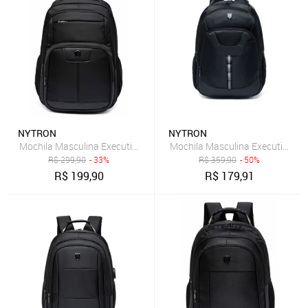
NYTRON
NYTRON
Mochila Masculina Executiva Nytron Reforçada Espaçosa Trabalho
Mochila Masculina Executiva N
R$
299,90
- 33%
R$
359,90
- 50%
R$
199,90
R$
179,91