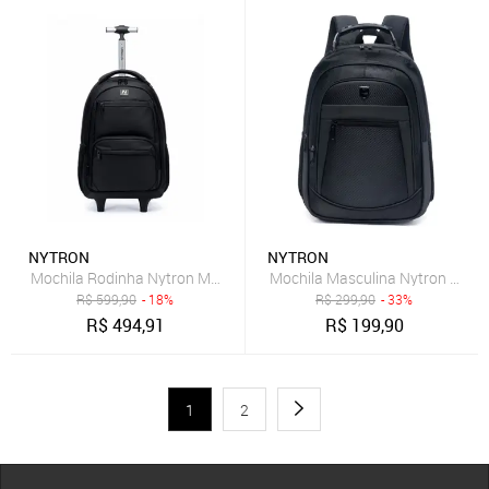
NYTRON
NYTRON
Mochila Rodinha Nytron Masculina Espaçosa Viagem Trabalho Resi
Mochila Masculina Nytron Trab
R$
599,90
- 18%
R$
299,90
- 33%
R$
494,91
R$
199,90
1
2