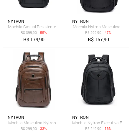
NYTRON
NYTRON
Mochila Casual Resistente Bolsa Masculina Notebook
Mochila Nytron Masculina Exec
R$
399,90
- 55%
R$
299,90
- 47%
R$
179,90
R$
157,90
NYTRON
NYTRON
Mochila Masculina Nytron Trabalho Moderno Reforçada Espaçosa
Mochila Nytron Executiva Espaç
R$
299,90
- 33%
R$
249,90
- 16%