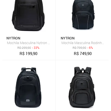
NYTRON
NYTRON
Mochila Masculina Nytron Trabalho Casual Reforçada Espaçosa
Mochila Masculina Rodinha Nyt
R$
299,90
- 33%
R$
799,90
- 6%
R$
199,90
R$
749,90