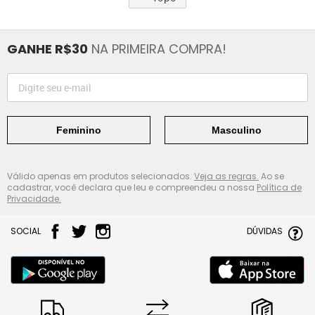
GANHE R$30
NA PRIMEIRA COMPRA!
Feminino
Masculino
Válido apenas em produtos selecionados.
Veja as regras.
Ao se
cadastrar, você declara que leu e compreendeu a nossa
Política de
Privacidade.
SOCIAL
DÚVIDAS