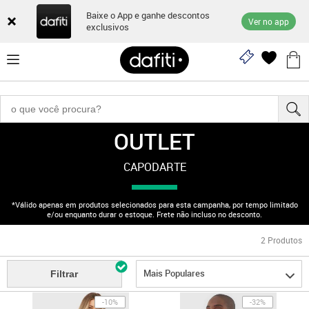
Baixe o App e ganhe descontos
Ver no app
exclusivos
OUTLET
"170003040"
CAPODARTE
*Válido apenas em produtos selecionados para esta campanha, por tempo limitado
e/ou enquanto durar o estoque. Frete não incluso no desconto.
2
Produtos
Mais Populares
Filtrar
-10%
-32%