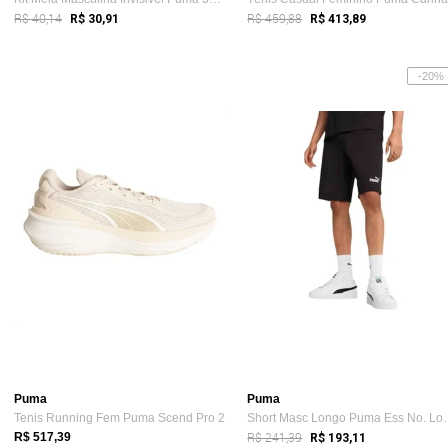
R$ 40,14
R$ 459,88
R$ 30,91
R$ 413,89
-20%
Puma
Puma
Tenis Running Fem Puma Scend Pro 2
Short Masc Longo
R$ 241,39
R$ 517,39
R$ 193,11