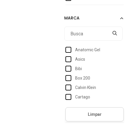
36
37
38
39
39-42
Anatomic Gel
40
Asics
41
Bibi
42
Box 200
43
Calvin Klein
44
Cartago
45
Comfortflex
XGG
Confort Way
Dakota