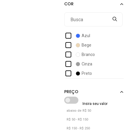
Dm
Enzo Ribeiro
Everlast
Ferracini
Azul
Fila
Bege
Grendene
Branco
Havaianas
Cinza
Ipanema
Preto
Jump
Kidy
Mississipi
abaixo de R$ 50
R$ 50 - R$ 150
R$ 150 - R$ 250