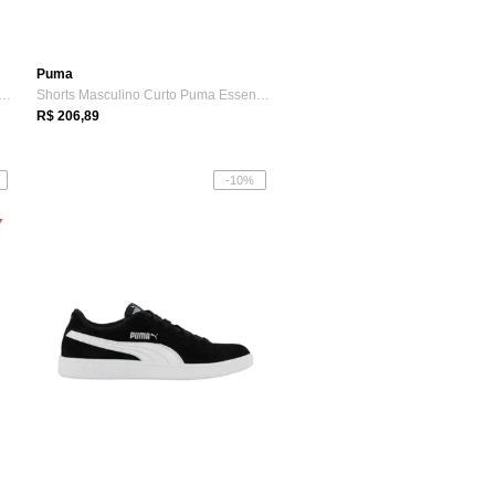
Puma
eta Masculina Puma Run Velocity Preta
Shorts Masculino Curto Puma Essentials W...
R$ 206,89
-10%