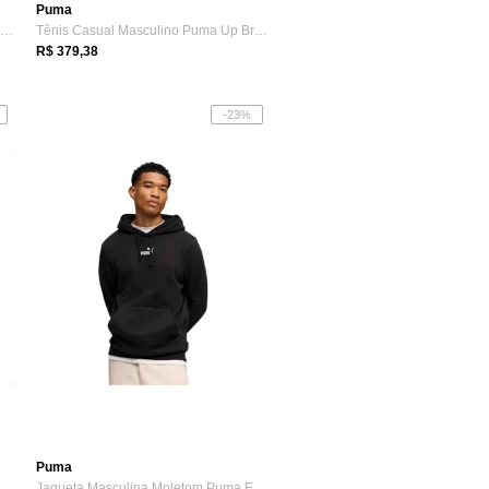
Puma
Tênis Casual Feminino Puma Carina 3.0 Sd...
Tênis Casual Masculino Puma Up Branco
R$ 379,38
-23%
Puma
Tênis Casual Feminino Puma Carina Bdp Preto
Jaqueta Masculina Moletom Puma Essentials Preta