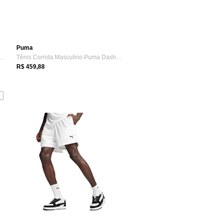
Puma
Masculino Curto Puma Essentials Woven Preto
Tênis Corrida Masculino Puma Dasher Lite Preto
R$ 459,88