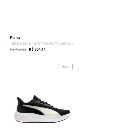
Puma
 Bella Donna L Branco
Tênis Casual Feminino Puma Carina 3.0 Sd Bdp Bege
R$ 459,88
R$ 354,11
Novo