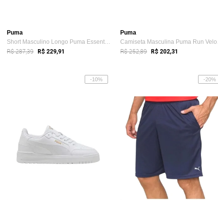
Puma
Puma
Short Masculino Longo Puma Essentials Preto
Camis
R$ 287,39
R$ 252,89
R$ 229,91
R$ 202,31
-10%
-20%