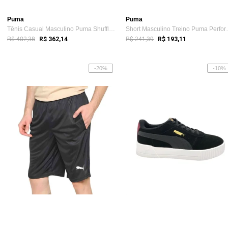
Puma
Puma
Tênis Casual Masculino Puma Shuffle Down...
Short Masculi
R$ 402,38
R$ 241,39
R$ 362,14
R$ 193,11
-20%
-10%