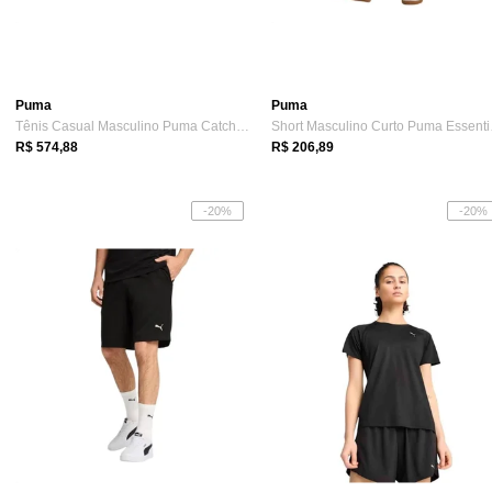
Puma
Puma
Tênis Casual Masculino Puma Catch Sd Preto
Short 
R$ 574,88
R$ 206,89
-20%
-20%