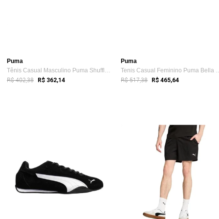
Puma
Puma
Tênis Casual Masculino Puma Shuffle Down...
Tenis Casual Feminino Puma
R$ 402,38
R$ 517,38
R$ 362,14
R$ 465,64