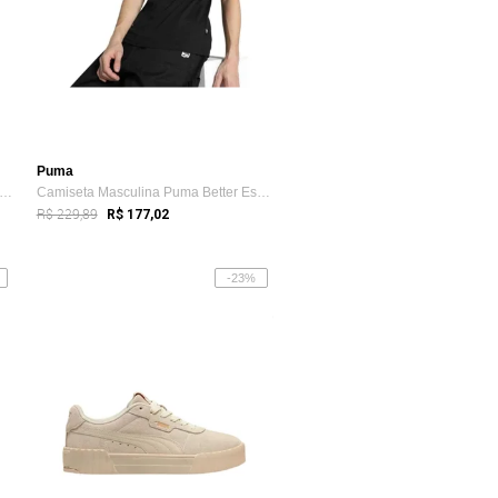
Puma
nis Casual Masculino Puma Shuffle Down...
Camiseta Masculina Puma Better Essentials Preta
R$ 229,89
R$ 177,02
-23%