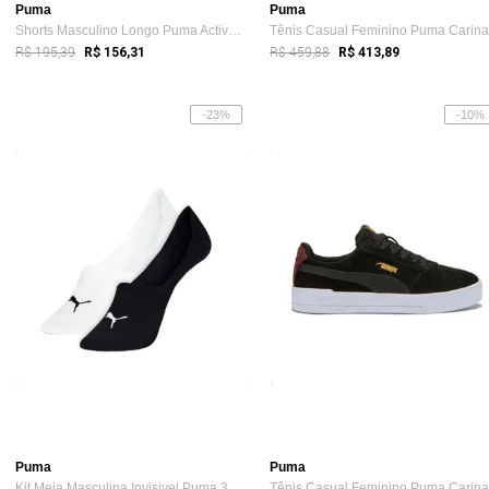
Puma
Puma
Shorts Masculino Longo Puma Active Inter...
R$ 195,39
R$ 459,88
R$ 156,31
R$ 413,89
-23%
-10%
Puma
Puma
Kit Meia Masculina Invisivel Puma 39/42 ...