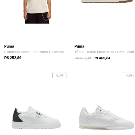
Puma
Puma
Camiseta Masculina Puma Essentials Elevated Bege
Tê
R$ 517,38
R$ 252,89
R$ 465,64
-10%
-10%