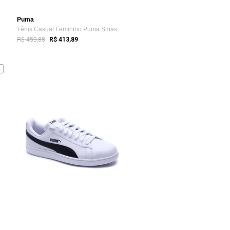
Puma
no Treino Puma Performance ...
Tênis Casual Feminino Puma Smash V2 Wns Bdp Preto
R$ 459,88
R$ 413,89