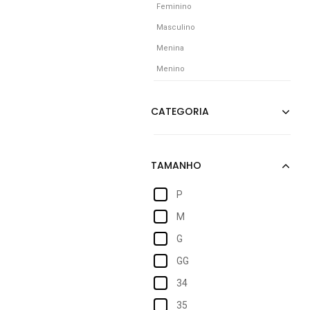
Feminino
Masculino
Menina
Menino
P
M
G
GG
34
35