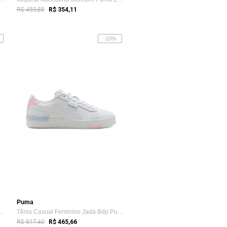
R$ 459,88
R$ 354,11
-10%
Puma
 Puma Ess No. Logo Jerse...
Tênis Casual Feminino Jada Bdp Puma Branco
R$ 517,40
R$ 465,66