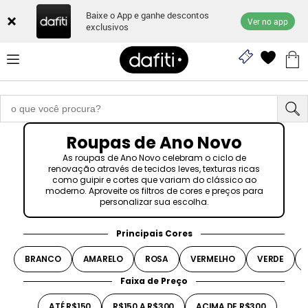
Baixe o App e ganhe descontos
Ver no app
exclusivos
Roupas de Ano Novo
As roupas de Ano Novo celebram o ciclo de
renovação através de tecidos leves, texturas ricas
como guipir e cortes que variam do clássico ao
moderno. Aproveite os filtros de cores e preços para
personalizar sua escolha.
Principais Cores
BRANCO
AMARELO
ROSA
VERMELHO
VERDE
Faixa de Preço
ATÉ R$150
R$150 A R$300
ACIMA DE R$300