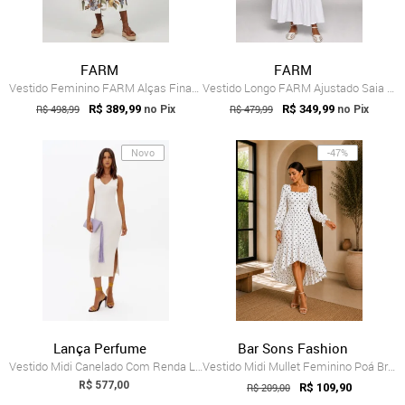
FARM
FARM
Vestido Feminino FARM Alças Finas Midi F...
Vestido Longo FARM Ajustado Saia em Camadas Branco
R$ 498,99
R$ 389,99
R$ 479,99
R$ 349,99
no Pix
no Pix
Novo
-47%
Lança Perfume
Bar Sons Fashion
Vestido Midi Canelado Com Renda Lança Perfume
Vestido Midi Mullet Feminino Poá Branco ...
R$ 577,00
R$ 209,00
R$ 109,90