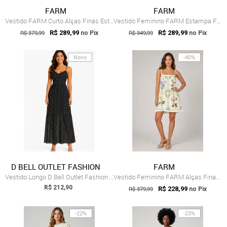
FARM
FARM
Vestido FARM Curto Alças Finas Estampado Branco
Vestido Feminino FARM Estampa Floral Branco
R$ 379,99
R$ 289,99
R$ 349,99
R$ 289,99
no Pix
no Pix
Novo
-40%
D BELL OUTLET FASHION
FARM
Vestido Longo D Bell Outlet Fashion De T...
Vestido Feminino FARM Alças Finas Estamp...
R$ 212,90
R$ 379,99
R$ 228,99
no Pix
-22%
-23%