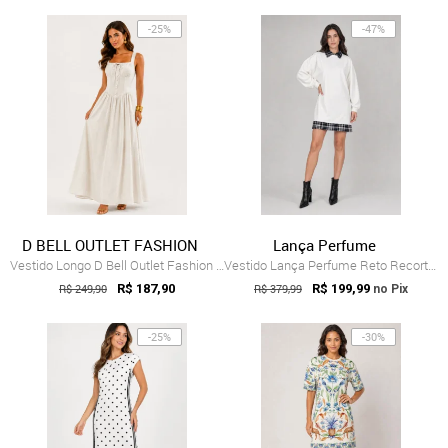
-25%
-47%
D BELL OUTLET FASHION
Lança Perfume
Vestido Longo D Bell Outlet Fashion Acin...
Vestido Lança Perfume Reto Recorte Xadrez Branco
R$ 249,90
R$ 187,90
R$ 379,99
R$ 199,99
no Pix
-25%
-30%