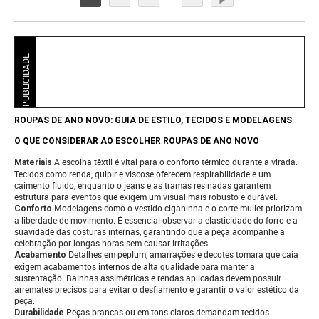
PUBLICIDADE
ROUPAS DE ANO NOVO: GUIA DE ESTILO, TECIDOS E MODELAGENS
O QUE CONSIDERAR AO ESCOLHER ROUPAS DE ANO NOVO
A escolha têxtil é vital para o conforto térmico durante a virada.
Materiais
Tecidos como renda, guipir e viscose oferecem respirabilidade e um
caimento fluido, enquanto o jeans e as tramas resinadas garantem
estrutura para eventos que exigem um visual mais robusto e durável.
Modelagens como o vestido ciganinha e o corte mullet priorizam
Conforto
a liberdade de movimento. É essencial observar a elasticidade do forro e a
suavidade das costuras internas, garantindo que a peça acompanhe a
celebração por longas horas sem causar irritações.
Detalhes em peplum, amarrações e decotes tomara que caia
Acabamento
exigem acabamentos internos de alta qualidade para manter a
sustentação. Bainhas assimétricas e rendas aplicadas devem possuir
arremates precisos para evitar o desfiamento e garantir o valor estético da
peça.
Peças brancas ou em tons claros demandam tecidos
Durabilidade