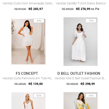
Vestido Curto Com Amarração Carlota Costa Branco
Vestido Cantão T-shirt Dress Branco
R$ 819,90
R$ 245,97
R$ 339,00
R$ 274,99
no Pix
-44%
-10%
FS CONCEPT
D BELL OUTLET FASHION
Vestido Curto Feminino em Tule Poá Marro...
Vestido Midi D Bell Outlet Fashion Bordado Branco
R$ 249,00
R$ 139,00
R$ 330,90
R$ 298,99
-65%
-30%