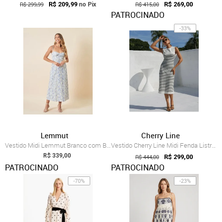
R$ 299,99
R$ 209,99
R$ 415,00
R$ 269,00
no Pix
PATROCINADO
-33%
Lemmut
Cherry Line
Vestido Midi Lemmut Branco com Bordado Azul
Vestido Cherry Line Midi Fenda Listrada ...
R$ 339,00
R$ 444,00
R$ 299,00
PATROCINADO
PATROCINADO
-70%
-23%