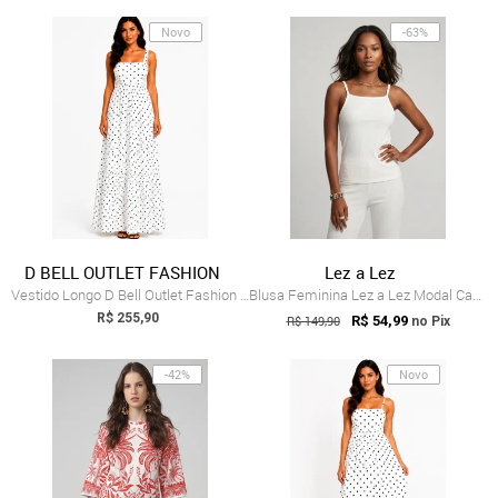
Novo
-63%
D BELL OUTLET FASHION
Lez a Lez
Vestido Longo D Bell Outlet Fashion Deco...
Blusa Feminina Lez a Lez Modal Canelada Branca
R$ 255,90
R$ 149,90
R$ 54,99
no Pix
-42%
Novo