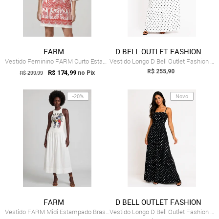
FARM
D BELL OUTLET FASHION
Vestido Feminino FARM Curto Estampa Botâ...
Vestido Longo D Bell Outlet Fashion Alça...
R$ 255,90
R$ 299,99
R$ 174,99
no Pix
-20%
Novo
FARM
D BELL OUTLET FASHION
Vestido FARM Midi Estampado Brasil Branco
Vestido Longo D Bell Outlet Fashion Alça...