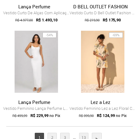
Lança Perfume
D BELL OUTLET FASHION
Vestido Curto De Alças Com Aplicações E ...
Vestido Curto D Bell Outlet Fashion Chemise Branco
R$ 4.977,00
R$ 1.493,10
R$ 219,90
R$ 175,90
-54%
-69%
Lança Perfume
Lez a Lez
Vestido Feminino Lança Perfume Longo Alç...
Vestido Feminino Lez a Lez Floral Curto Branco
R$ 499,99
R$ 229,99
R$ 399,90
R$ 124,99
no Pix
no Pix
...
1
2
3
13