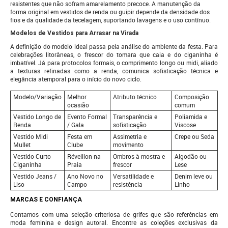
resistentes que não sofram amarelamento precoce. A manutenção da
forma original em vestidos de renda ou guipir depende da densidade dos
fios e da qualidade da tecelagem, suportando lavagens e o uso contínuo.
Modelos de Vestidos para Arrasar na Virada
A definição do modelo ideal passa pela análise do ambiente da festa. Para
celebrações litorâneas, o frescor do tomara que caia e do ciganinha é
imbatível. Já para protocolos formais, o comprimento longo ou midi, aliado
a texturas refinadas como a renda, comunica sofisticação técnica e
elegância atemporal para o início do novo ciclo.
Modelo/Variação
Melhor
Atributo técnico
Composição
ocasião
comum
Vestido Longo de
Evento Formal
Transparência e
Poliamida e
Renda
/ Gala
sofisticação
Viscose
Vestido Midi
Festa em
Assimetria e
Crepe ou Seda
Mullet
Clube
movimento
Vestido Curto
Réveillon na
Ombros à mostra e
Algodão ou
Ciganinha
Praia
frescor
Lese
Vestido Jeans /
Ano Novo no
Versatilidade e
Denim leve ou
Liso
Campo
resistência
Linho
MARCAS E CONFIANÇA
Contamos com uma seleção criteriosa de grifes que são referências em
moda feminina e design autoral. Encontre as coleções exclusivas da