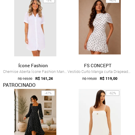
-5%
-40%
Ícone Fashion
FS CONCEPT
Chemise Aberta Ícone Fashion Manga Curta Branca
Vestido Curto Manga curta Drapeado em Tu...
R$ 169,90
R$ 161,24
R$ 199,00
R$ 119,00
PATROCINADO
-47%
-62%