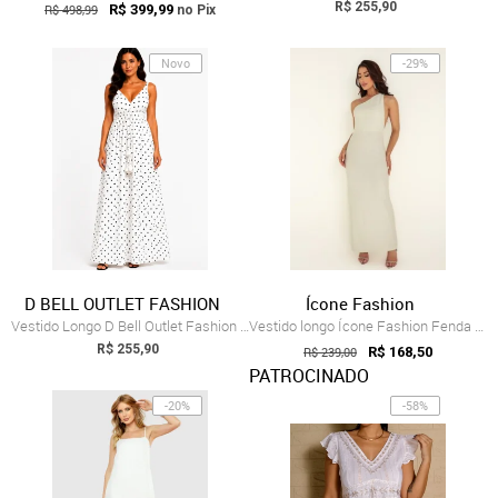
R$ 255,90
R$ 498,99
R$ 399,99
no Pix
Novo
-29%
D BELL OUTLET FASHION
Ícone Fashion
Vestido Longo D Bell Outlet Fashion Deco...
Vestido longo Ícone Fashion Fenda Lurex ...
R$ 255,90
R$ 239,00
R$ 168,50
PATROCINADO
-20%
-58%