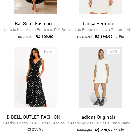
Bar Sons Fashion
Lança Perfume
Vestido Midi Mullet Feminino Poá Branco ...
Vestido Feminino Lança Perfume Alças Fin...
R$ 209,00
R$ 109,90
R$ 507,99
R$ 194,99
no Pix
Novo
-30%
D BELL OUTLET FASHION
adidas Originals
Vestido Longo D Bell Outlet Fashion Deco...
Vestido adidas Originals Curto Manga Buf...
R$ 255,90
R$ 399,99
R$ 279,99
no Pix