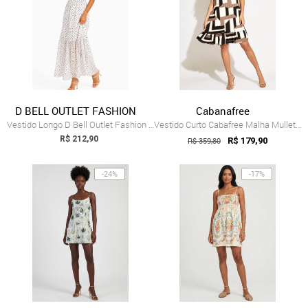
D BELL OUTLET FASHION
Cabanafree
Vestido Longo D Bell Outlet Fashion De T...
Vestido Curto Cabafree Malha Mullet Ombr...
R$ 212,90
R$ 359,80
R$ 179,90
-24%
-17%