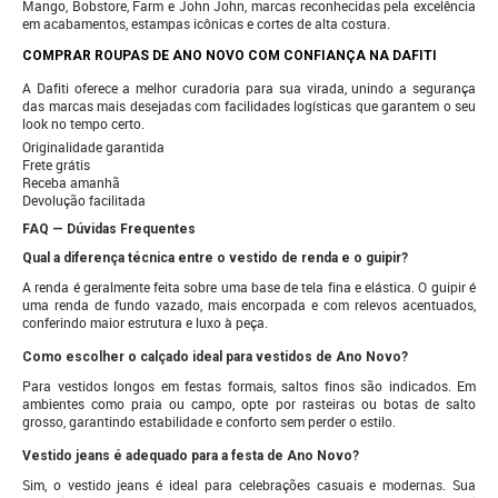
Mango, Bobstore, Farm e John John, marcas reconhecidas pela excelência
em acabamentos, estampas icônicas e cortes de alta costura.
COMPRAR ROUPAS DE ANO NOVO COM CONFIANÇA NA DAFITI
A Dafiti oferece a melhor curadoria para sua virada, unindo a segurança
das marcas mais desejadas com facilidades logísticas que garantem o seu
look no tempo certo.
Originalidade garantida
Frete grátis
Receba amanhã
Devolução facilitada
FAQ — Dúvidas Frequentes
Qual a diferença técnica entre o vestido de renda e o guipir?
A renda é geralmente feita sobre uma base de tela fina e elástica. O guipir é
uma renda de fundo vazado, mais encorpada e com relevos acentuados,
conferindo maior estrutura e luxo à peça.
Como escolher o calçado ideal para vestidos de Ano Novo?
Para vestidos longos em festas formais, saltos finos são indicados. Em
ambientes como praia ou campo, opte por rasteiras ou botas de salto
grosso, garantindo estabilidade e conforto sem perder o estilo.
Vestido jeans é adequado para a festa de Ano Novo?
Sim, o vestido jeans é ideal para celebrações casuais e modernas. Sua