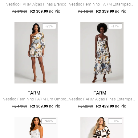
Vestido FARM Alças Finas Branco
Vestido Feminino FARM Estampado Midi Branco
R$ 379,99
R$ 309,99
R$ 449,99
R$ 359,99
no Pix
no Pix
-23%
-17%
FARM
FARM
Vestido Feminino FARM Um Ombro Assimétri...
Vestido FARM Alças Finas Estampado Branco
R$ 479,99
R$ 369,99
R$ 529,99
R$ 439,99
no Pix
no Pix
Novo
-50%