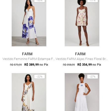
-33%
-11%
FARM
FARM
Vestido Feminino FARM Estampa Floral Branco
Vestido FARM Alças Finas Floral Branco
R$ 579,99
R$ 389,99
R$ 398,99
R$ 354,99
no Pix
no Pix
-22%
-27%