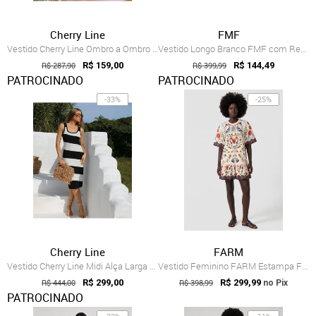
Cherry Line
FMF
Vestido Cherry Line Ombro a Ombro Cigani...
Vestido Longo Branco FMF com Renda Boho ...
R$ 287,90
R$ 159,00
R$ 399,99
R$ 144,49
PATROCINADO
PATROCINADO
-33%
-25%
Cherry Line
FARM
Vestido Cherry Line Midi Alça Larga Litr...
Vestido Feminino FARM Estampa Floral Branco
R$ 444,00
R$ 299,00
R$ 398,99
R$ 299,99
no Pix
PATROCINADO