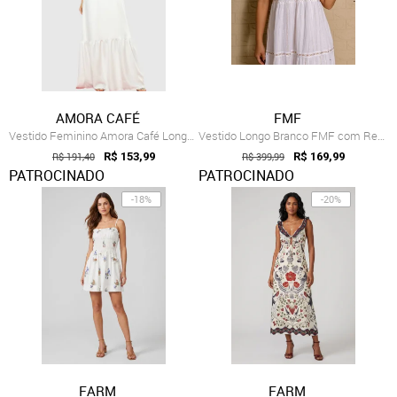
AMORA CAFÉ
FMF
Vestido Feminino Amora Café Longo com St...
Vestido Longo Branco FMF com Renda Boho ...
R$ 191,40
R$ 153,99
R$ 399,99
R$ 169,99
PATROCINADO
PATROCINADO
-18%
-20%
FARM
FARM