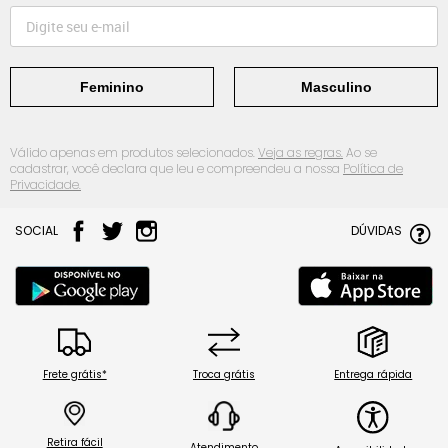
Feminino
Masculino
Válido apenas em produtos selecionados.
Veja as regras.
Ao se
cadastrar, você declara que leu e compreendeu a nossa
Política de
Privacidade.
SOCIAL
DÚVIDAS
Frete grátis*
Troca grátis
Entrega rápida
Retira fácil
Atendimento