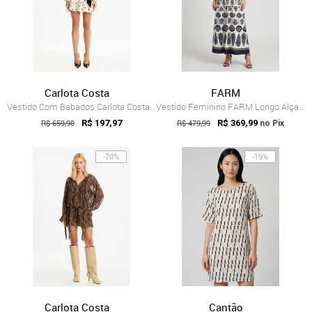
Carlota Costa
FARM
Vestido Com Babados Carlota Costa Branco
Vestido Feminino FARM Longo Alças Finas Branco
R$ 659,90
R$ 197,97
R$ 479,99
R$ 369,99
no Pix
-70%
-19%
Carlota Costa
Cantão