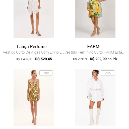
Lança Perfume
FARM
Vestido Curto De Alças Com Linho Lança Perfume
Vestido Feminino Curto FARM Estampado Fl...
R$ 1.487,00
R$ 520,45
R$ 299,99
R$ 209,99
no Pix
-70%
-20%