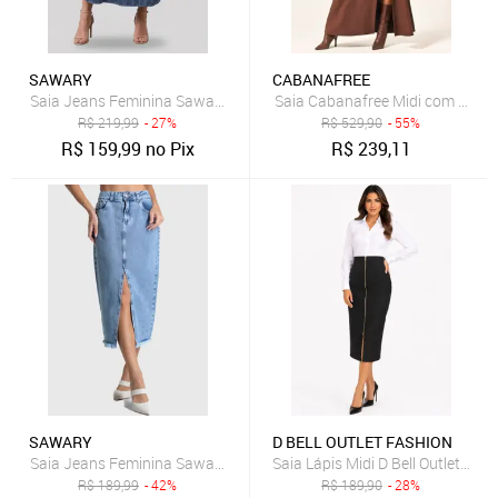
SAWARY
CABANAFREE
Saia Jeans Feminina Sawary Longa Cintura Alta Azul
Saia Cabanafree Midi com Zípe
R$
219,99
- 27%
R$
529,90
- 55%
R$
159,99
no Pix
R$
239,11
SAWARY
D BELL OUTLET FASHION
Saia Jeans Feminina Sawary Midi Fenda Azul Claro
Saia Lápis Midi D Bell Outlet Fas
R$
189,99
- 42%
R$
189,90
- 28%