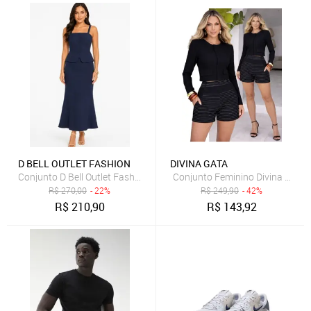
D BELL OUTLET FASHION
DIVINA GATA
Conjunto D Bell Outlet Fashion Botões Frontais Azul Marinho
R$
270,00
- 22%
R$
249,90
- 42%
R$
210,90
R$
143,92