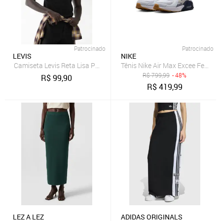
Patrocinado
Patrocinado
LEVIS
NIKE
Camiseta Levis Reta Lisa Preta
Tênis Nike Air Max Excee Femini
R$
799,99
- 48%
R$
99,90
R$
419,99
LEZ A LEZ
ADIDAS ORIGINALS