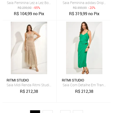
Saia Feminina Lez a Lez Boheme Verde
Saia Feminina adidas Originals 
R$
299,90
- 65%
R$
399,99
- 20%
R$
104,99
no Pix
R$
319,99
no Pix
RITMI STUDIO
RITMI STUDIO
Saia Midi Renda Ritmi Studio Bege
Saia Com Detalhe Em Transpasse
R$
212,38
R$
212,38