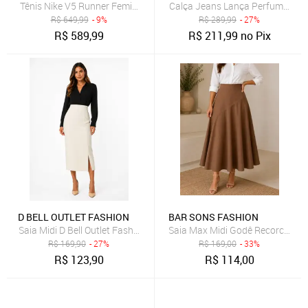
Tênis Nike V5 Runner Feminino
Calça Jeans Lança Perfume Mo
R$
649,99
- 9%
R$
289,99
- 27%
R$
589,99
R$
211,99
no Pix
D BELL OUTLET FASHION
BAR SONS FASHION
Saia Midi D Bell Outlet Fashion Fenda Off White
Saia Max Midi Godê Recorco Ass
R$
169,90
- 27%
R$
169,00
- 33%
R$
123,90
R$
114,00