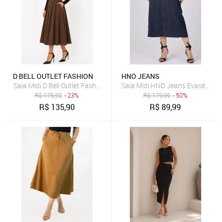
D BELL OUTLET FASHION
HNO JEANS
Saia Midi D Bell Outlet Fashion Evasê Com Pregas Marrom
Saia Midi HNO Jeans Evasê com C
R$
175,90
- 23%
R$
179,99
- 50%
R$
135,90
R$
89,99