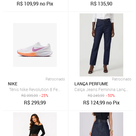
R$
109,99
no Pix
R$
135,90
Patrocinado
Patrocinado
NIKE
LANÇA PERFUME
Tênis Nike Revolution 8 Feminino
Calça Jeans Feminina Lança Pe
R$
399,99
- 25%
R$
249,99
- 50%
R$
299,99
R$
124,99
no Pix