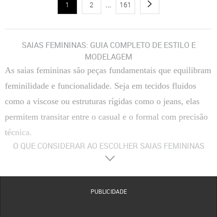
1
2
...
161
SAIAS FEMININAS: GUIA COMPLETO DE ESTILO E
MODELAGEM
As saias femininas são peças fundamentais que equilibram
feminilidade e funcionalidade. Seja em tecidos fluidos
como a viscose ou estruturas rígidas como o jeans, elas
permitem transitar entre o casual e o formal com precisão
técnica.
O QUE CONSIDERAR AO ESCOLHER SAIAS FEMININAS
Materiais
:
Composição Têxtil
A escolha entre fibras naturais, como algodão e viscose, ou
sintéticas, como o poliéster, define a respirabilidade e o caimento da peça no corpo.
Tecidos com elastano proporcionam maior flexibilidade, enquanto o crepe oferece uma
estrutura mais elegante e resistente a vincos.
PUBLICIDADE
Conforto
:
Modelagem e Ergonomia
O conforto é determinado pelo corte da cintura e pela
amplitude do movimento. Modelos com forro evitam transparências indesejadas, enquanto