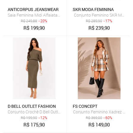
ANTICORPUS JEANSWEAR
SKR MODA FEMININA
Saia Feminina Midi Alfaiataria Amarração Bolso Cintura Alta Antico
Conjunto Feminino SKR MODA Lin
R$
249,88
- 20%
R$
289,90
- 17%
R$
199,90
R$
239,90
D BELL OUTLET FASHION
FS CONCEPT
Conjunto Crochê D Bell Outlet Fashion Verde
Conjunto Feminino Xadrez Blazer
R$
199,90
- 12%
R$
369,00
- 60%
R$
175,90
R$
149,00