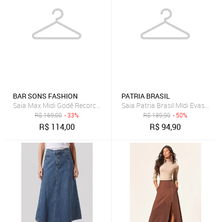
BAR SONS FASHION
PATRIA BRASIL
Saia Max Midi Godê Recorco Assimetrico Cintura Alta em Linho Mis
Saia Patria Brasil Mídi Evasê de
R$
169,00
- 33%
R$
189,90
- 50%
R$
114,00
R$
94,90