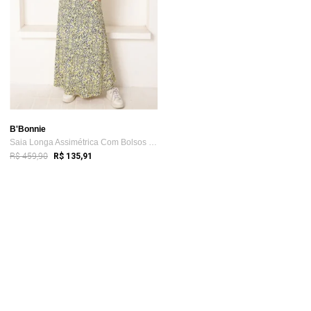
B'Bonnie
Saia Longa Assimétrica Com Bolsos B’Bonn...
R$ 459,90
R$ 135,91