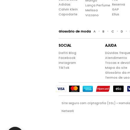
Mango
Adidas
Reserva
Lança Perfume
Calvin Klein
GAP
Melissa
Capodarte
Ellus
Vizzano
•
•
•
•
Glossário de moda
A
B
C
D
SOCIAL
AJUDA
Dafiti Blog
Dúvidas frequ
Facebook
Atendimento
Instagram
Trocas e devo
TikTok
Mapa do site
Glossário da 
Termos de uso
Site seguro com criptografia (SSL) • Homo
Network