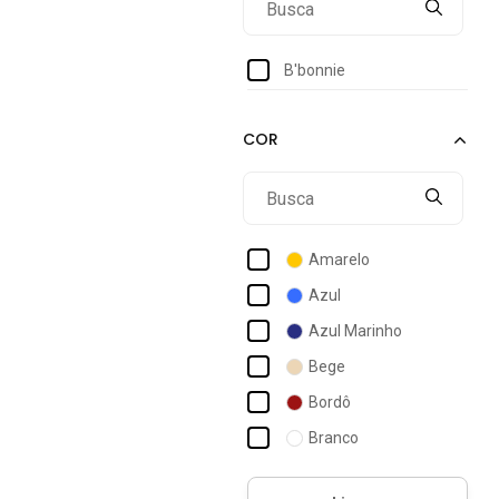
B'bonnie
Amarelo
Azul
Azul Marinho
Bege
Bordô
Branco
Caramelo