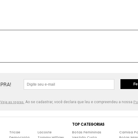
PRA!
Fe
.
Ao se cadastrar, você declara que leu e compreendeu a nossa
Veja as regras.
Po
TOP CATEGORIAS
Tricae
Lacoste
Botas Femininas
Camisa Po
Democrata
Tommy Hilfiger
Vestido Curto
Botas Mas