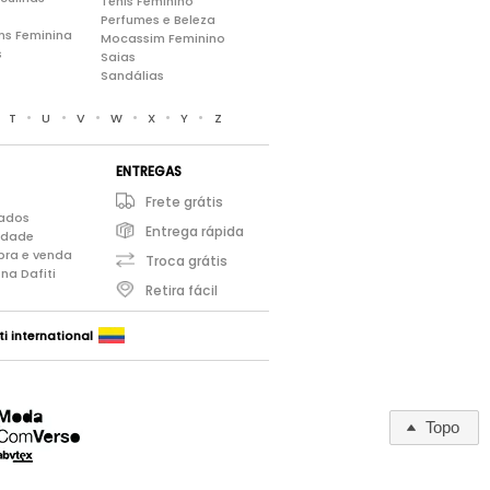
Tênis Feminino
Perfumes e Beleza
ns Feminina
Mocassim Feminino
s
Saias
Sandálias
•
•
•
•
•
•
•
T
U
V
W
X
Y
Z
ENTREGAS
Frete grátis
iados
Entrega rápida
cidade
pra e venda
Troca grátis
na Dafiti
Retira fácil
ti international
Topo