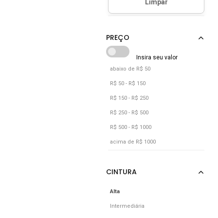
Cinza
Coral
Cáqui
Estampado
Floral
abaixo de R$ 50
Jeans
R$ 50 - R$ 150
Laranja
R$ 150 - R$ 250
Marrom
R$ 250 - R$ 500
R$ 500 - R$ 1000
Multicolorido
acima de R$ 1000
Off-white
Pink
Preto
Rosa
Alta
Intermediária