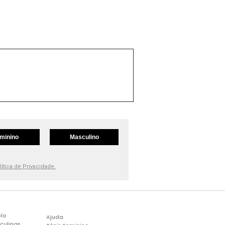
minino
Masculino
lítica de Privacidade.
lo
Ajuda
culinas