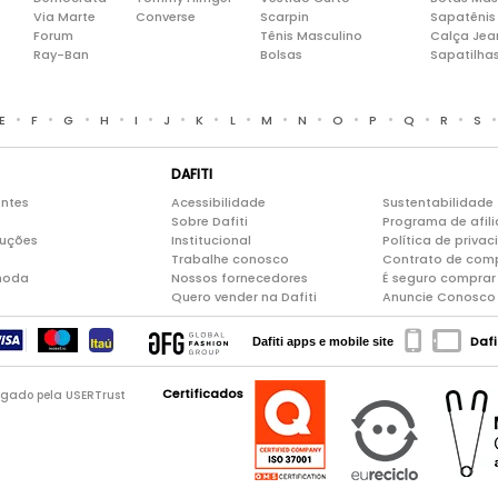
Via Marte
Converse
Scarpin
Sapatênis
Forum
Tênis Masculino
Calça Jea
Ray-Ban
Bolsas
Sapatilha
•
•
•
•
•
•
•
•
•
•
•
•
•
•
E
F
G
H
I
J
K
L
M
N
O
P
Q
R
S
DAFITI
entes
Acessibilidade
Sustentabilidade
Sobre Dafiti
Programa de afil
luções
Institucional
Política de priva
Trabalhe conosco
Contrato de com
moda
Nossos fornecedores
É seguro comprar 
Quero vender na Dafiti
Anuncie Conosco
Dafi
Dafiti apps e mobile site
Certificados
logado pela USERTrust