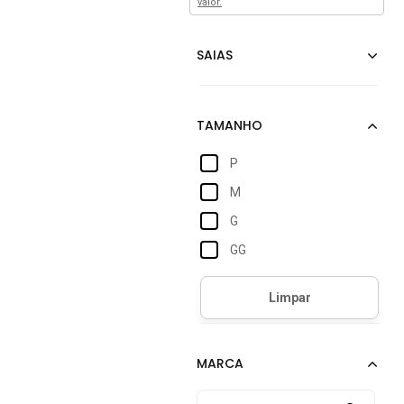
valor.
P
M
G
GG