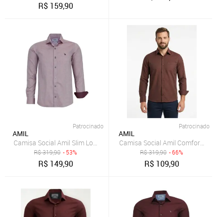
R$
159,90
Patrocinado
Patrocinado
AMIL
AMIL
Camisa Social Amil Slim Looney Algodão Fio60 Macia Manga Longa
Camisa Social Amil Comfort Mar
R$
319,90
- 53%
R$
319,90
- 66%
R$
149,90
R$
109,90