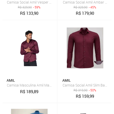
Camisa Social Amil Vesper Algodão/Poliéster Fácil de Passar Maci
Camisa Social Amil Ambar Teci
R$
329,90
- 59%
R$
329,90
- 45%
R$
133,90
R$
179,90
AMIL
AMIL
Camisa Masculina Amil Manga Longa Slim Elastano Bordô
Camisa Social Amil Slim Banner
R$
319,90
- 50%
R$
189,89
R$
159,99