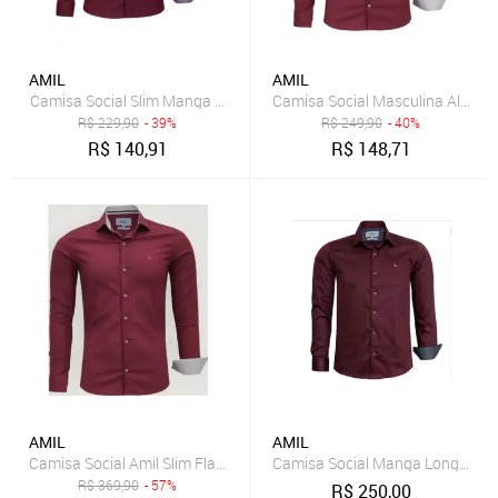
AMIL
AMIL
Camisa Social Masculina Algodã
Camisa Social Slim Manga Longa Lisa Sem Bolso Amil 1766
R$
229,90
- 39%
R$
249,90
- 40%
R$
140,91
R$
148,71
AMIL
AMIL
Camisa Social Amil Slim Flash Algodão Com Elastano Manga Longa
Camisa Social Manga Lo
R$
369,90
- 57%
R$
250,00