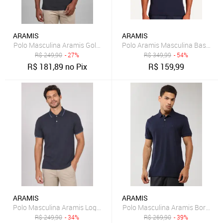
ARAMIS
ARAMIS
Polo Masculina Aramis Gola Clássica Azul-Marinho
Polo Aramis Masculina Basic Piq
R$
249,90
- 27%
R$
349,99
- 54%
R$
181,89
no Pix
R$
159,99
ARAMIS
ARAMIS
Polo Masculina Aramis Logo Azul Marinho
Polo Masculina Aramis Bordado
R$
249,90
- 34%
R$
269,90
- 39%