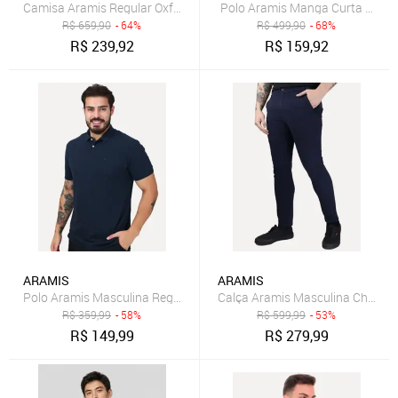
Camisa Aramis Regular Oxford Marinho
Polo Aramis Manga Curta Pique
R$
659,90
- 64%
R$
499,90
- 68%
R$
239,92
R$
159,92
ARAMIS
ARAMIS
Polo Aramis Masculina Regular Basic Piquet Surton Logo Azul Mari
Calça Aramis Masculina Chino Sa
R$
359,99
- 58%
R$
599,99
- 53%
R$
149,99
R$
279,99