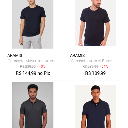
ARAMIS
ARAMIS
Camiseta Masculina Aramis Logo Azul Marinho
Camiseta Aramis Basic Lisa Azu
R$
239,90
- 40%
R$
239,99
- 54%
R$
144,99
no Pix
R$
109,99