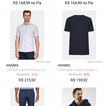
R$
164,99
no Pix
R$
164,99
no Pix
Patrocinado
Patrocinado
ARAMIS
ARAMIS
Camisa Aramis Manga Curta Slim Algodão Flame Soft Marinho
Camiseta Aramis Manga Curta 
R$
549,90
- 61%
R$
399,90
- 60%
R$
215,92
R$
159,92