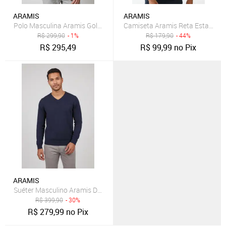
ARAMIS
ARAMIS
Polo Masculina Aramis Gola Listrada Azul-Marinho
Camiseta Aramis Reta Estampa 
R$
299,90
- 1%
R$
179,90
- 44%
R$
295,49
R$
99,99
no Pix
ARAMIS
Suéter Masculino Aramis Decote V Azul Marinho
R$
399,90
- 30%
R$
279,99
no Pix