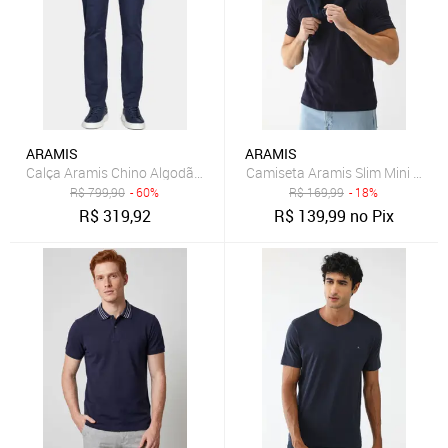
ARAMIS
ARAMIS
Calça Aramis Chino Algodão Premium Básica Marinho
Camiseta Aramis Slim Mini Icon 
R$
799,90
- 60%
R$
169,99
- 18%
R$
319,92
R$
139,99
no Pix