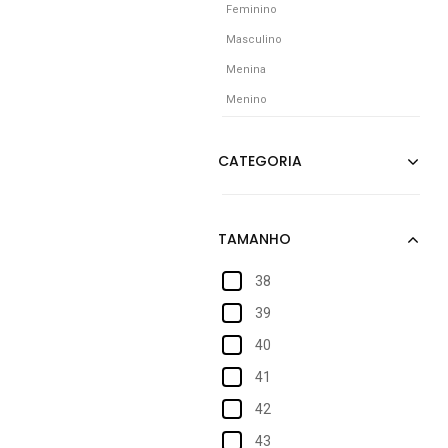
Feminino
Masculino
Menina
Menino
38
39
40
41
42
43