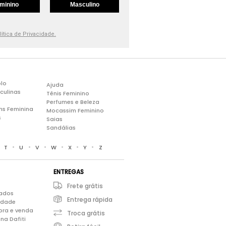
minino
Masculino
lítica de Privacidade.
lo
Ajuda
culinas
Tênis Feminino
Perfumes e Beleza
ns Feminina
Mocassim Feminino
s
Saias
Sandálias
•
•
•
•
•
•
•
T
U
V
W
X
Y
Z
ENTREGAS
Frete grátis
iados
Entrega rápida
cidade
pra e venda
Troca grátis
na Dafiti