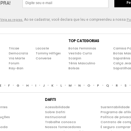
PRA!
Fe
.
Ao se cadastrar, você declara que leu e compreendeu a nossa
Veja as regras.
Po
TOP CATEGORIAS
Tricae
Lacoste
Botas Femininas
Camisa Po
Democrata
Tommy Hilfiger
Vestido Curto
Botas Mas
Via Marte
Converse
Scarpin
Sapatênis
Forum
Tênis Masculino
Calça Jea
Ray-Ban
Bolsas
Sapatilha
•
•
•
•
•
•
•
•
•
•
•
•
•
•
E
F
G
H
I
J
K
L
M
N
O
P
Q
R
S
DAFITI
entes
Acessibilidade
Sustentabilidade
Sobre Dafiti
Programa de afil
luções
Institucional
Política de priva
Trabalhe conosco
Contrato de com
moda
Nossos fornecedores
É seguro comprar 