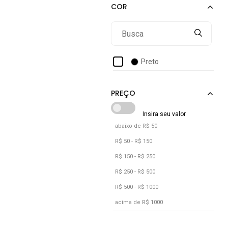
Anna Andrade
Ano Zero
Armyz
Bella Fiore Modas
Preto
Benellys
Bia Ramos
Boen Jeans
Bredeni
abaixo de R$ 50
Calcados Lght Light
R$ 50 - R$ 150
Calvin Klein
R$ 150 - R$ 250
Calvin Klein Underwear
R$ 250 - R$ 500
R$ 500 - R$ 1000
acima de R$ 1000