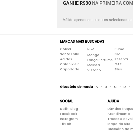
NA PRIMEIRA COM
GANHE R$30
Válido apenas em produtos selecionados
MARCAS MAIS BUSCADAS
Colcci
Nike
Puma
Santa Lolla
Fila
Mango
Adidas
Reserva
Lança Perfume
Calvin Klein
GAP
Melissa
Capodarte
Ellus
Vizzano
•
•
•
•
Glossário de moda
A
B
C
D
SOCIAL
AJUDA
Dafiti Blog
Dúvidas frequ
Facebook
Atendimento
Instagram
Trocas e devo
TikTok
Mapa do site
Glossário da 