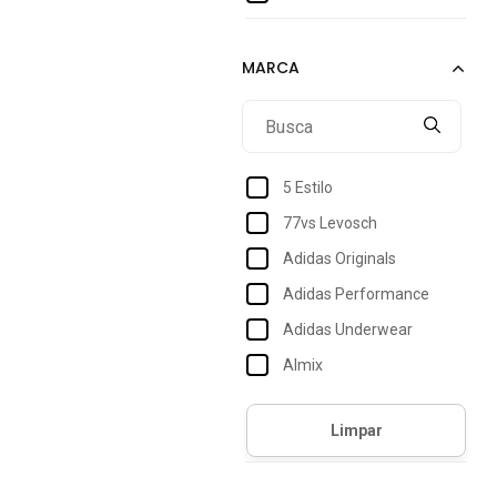
44
45
46
5 Estilo
77vs Levosch
Adidas Originals
Adidas Performance
Adidas Underwear
Almix
Alto Conceito
Amil
Angipé