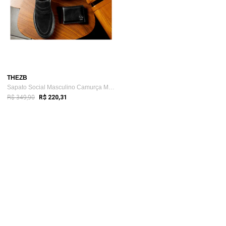
THEZB
Sapato Social Masculino Camurça Mocassim...
R$ 349,90
R$ 220,31