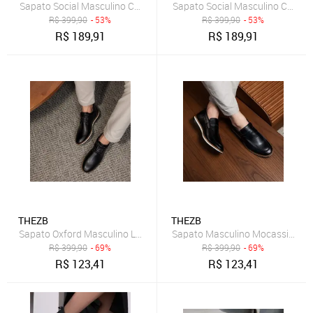
Sapato Social Masculino Casual Mocassim Costurado Piettro Traba
Sapato Social Masculino Casual
R$
399,90
- 53%
R$
399,90
- 53%
R$
189,91
R$
189,91
THEZB
THEZB
Sapato Oxford Masculino Liso Moderno Denver Sapato Masculino So
Sapato Masculino Mocassim Soci
R$
399,90
- 69%
R$
399,90
- 69%
R$
123,41
R$
123,41