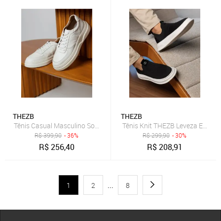
THEZB
THEZB
Tênis Casual Masculino Social Em Couro Legítimo Confortável Sola
Tênis Knit THEZB Leveza Extrem
R$
399,90
- 36%
R$
299,90
- 30%
R$
256,40
R$
208,91
1
2
...
8