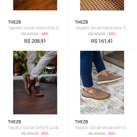
THEZB
THEZB
Sapato Social Masculino Oxford Casual Couro Legítimo Confortável
Sapato Social Masculino Oxford
R$
399,90
- 48%
R$
399,90
- 60%
R$
208,91
R$
161,41
THEZB
THEZB
Sapato Social Oxford Luca Tratorado Confortável Masculino Social 
Sapato Social Mocassim Giusepp
R$
399,90
- 60%
R$
399,90
- 60%