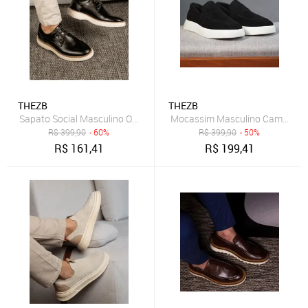
THEZB
THEZB
Sapato Social Masculino Oxford Giovanni Casual Confort Adultos 
Mocassim Masculino Camurça Ap
R$
399,90
- 60%
R$
399,90
- 50%
R$
161,41
R$
199,41