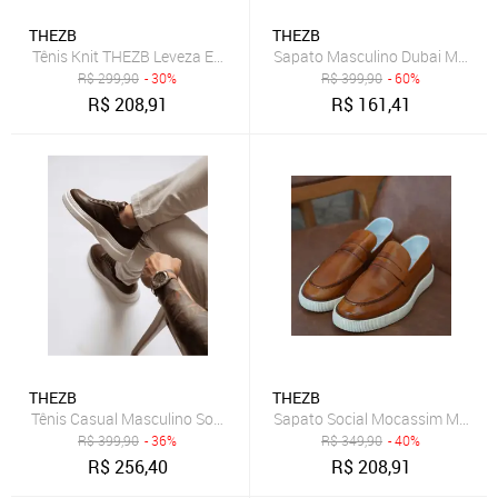
THEZB
THEZB
Tênis Knit THEZB Leveza Extrema e Durabilidade Reforçada
Sapato Masculino Dubai Mocass
R$
299,90
- 30%
R$
399,90
- 60%
R$
208,91
R$
161,41
THEZB
THEZB
Tênis Casual Masculino Social Em Couro Legítimo Confortável Sola
Sapato Social Mocassim Masculin
R$
399,90
- 36%
R$
349,90
- 40%
R$
256,40
R$
208,91