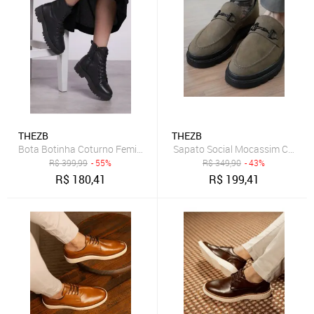
THEZB
THEZB
Bota Botinha Coturno Feminina em Couro Confortável e Macio Versát
Sapato Social Mocassim Casual 
R$
399,99
- 55%
R$
349,90
- 43%
R$
180,41
R$
199,41