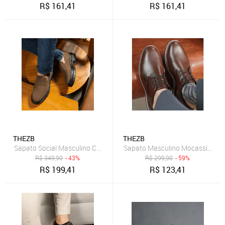
R$
161,41
R$
161,41
THEZB
THEZB
Sapato Social Masculino Camurça Mocassim Costurado Piettro Trab
Sapato Masculino Mocassim Denv
R$
349,90
- 43%
R$
299,90
- 59%
R$
199,41
R$
123,41