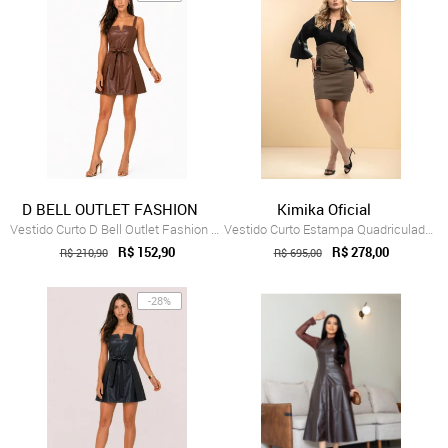
D BELL OUTLET FASHION
Kimika Oficial
Vestido Curto D Bell Outlet Fashion Laç...
Vestido Curto Estampa Quadriculada e Det...
R$ 152,90
R$ 278,00
R$ 210,90
R$ 695,00
-28%