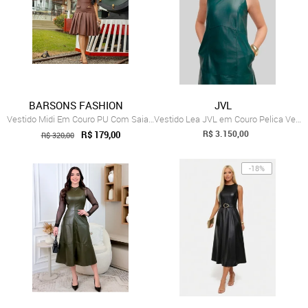
BARSONS FASHION
JVL
Vestido Midi Em Couro PU Com Saia Rodada...
Vestido Lea JVL em Couro Pelica Verde
R$ 3.150,00
R$ 179,00
R$ 320,00
-18%