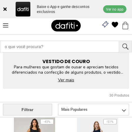
Baixe o App e ganhe descontos
Ver no app
exclusivos
VESTIDO DE COURO
Para mulheres que gostam de ousar e apreciam tecidos
diferenciados na confecção de alguns produtos, o vestido
de couro torna-se uma ótima opção para sair com os
Ver mais
amigos. Perfeitos para produções noturnas, o vestido feito
em couro é sexy e elegante, deixando a mulher sempre bem
vestida.
30
Produtos
Mais Populares
Filtrar
-43%
-51%