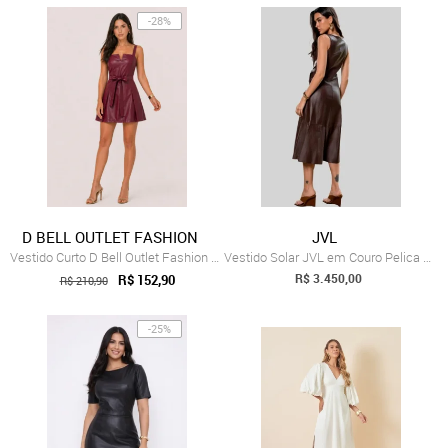
-28%
D BELL OUTLET FASHION
JVL
Vestido Curto D Bell Outlet Fashion Laç...
Vestido Solar JVL em Couro Pelica Marrom
R$ 3.450,00
R$ 152,90
R$ 210,90
-25%