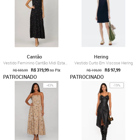
Cantão
Hering
Vestido Feminino Cantão Midi Estampado Preto
Vestido Curto Em Viscose Hering
R$ 319,99
R$ 97,99
no Pix
R$ 559,99
R$ 199,99
PATROCINADO
PATROCINADO
-43%
-19%