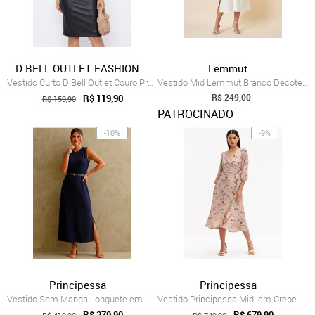
D BELL OUTLET FASHION
Lemmut
Vestido Curto D Bell Outlet Couro Preto
Vestido Mid Lemmut Branco Decote V
R$ 249,00
R$ 119,90
R$ 159,90
PATROCINADO
-10%
-9%
Principessa
Principessa
Vestido Sem Manga Longuete em Malha Mari...
Vestido Principessa Midi em Crepe Estamp...