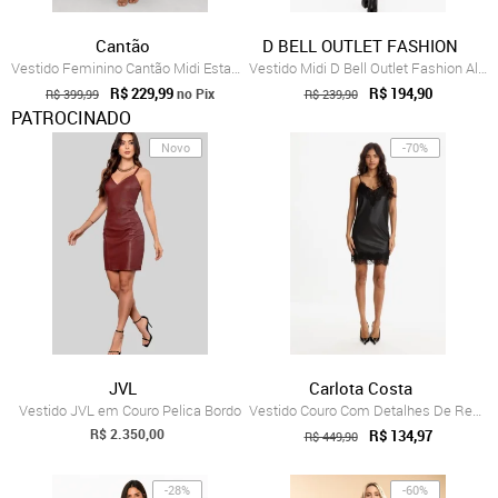
Cantão
D BELL OUTLET FASHION
Vestido Feminino Cantão Midi Estampado Bege
Vestido Midi D Bell Outlet Fashion Alci...
R$ 229,99
R$ 194,90
no Pix
R$ 399,99
R$ 239,90
PATROCINADO
Novo
-70%
JVL
Carlota Costa
Vestido JVL em Couro Pelica Bordo
Vestido Couro Com Detalhes De Renda Carl...
R$ 2.350,00
R$ 134,97
R$ 449,90
-28%
-60%