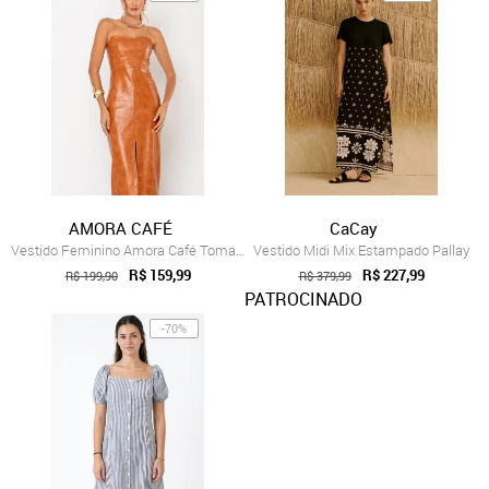
AMORA CAFÉ
CaCay
Vestido Feminino Amora Café Tomara que C...
Vestido Midi Mix Estampado Pallay
R$ 159,99
R$ 227,99
R$ 199,90
R$ 379,99
PATROCINADO
-70%