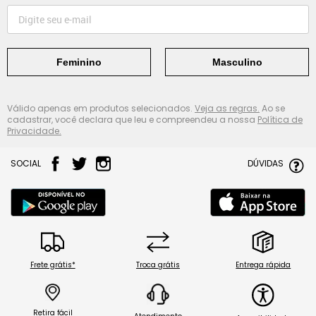
Feminino
Masculino
Válido apenas em produtos selecionados.
Veja as regras.
Ao se
cadastrar, você declara que leu e compreendeu a nossa
Política de
Privacidade.
SOCIAL
DÚVIDAS
Frete grátis*
Troca grátis
Entrega rápida
Retira fácil