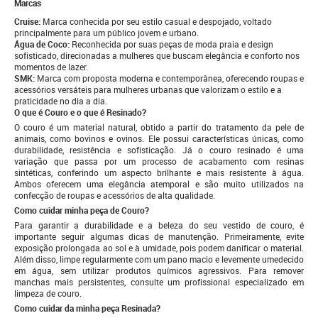
Marcas
Cruise:
Marca conhecida por seu estilo casual e despojado, voltado
principalmente para um público jovem e urbano.
Água de Coco:
Reconhecida por suas peças de moda praia e design
sofisticado, direcionadas a mulheres que buscam elegância e conforto nos
momentos de lazer.
SMK:
Marca com proposta moderna e contemporânea, oferecendo roupas e
acessórios versáteis para mulheres urbanas que valorizam o estilo e a
praticidade no dia a dia.
O que é Couro e o que é Resinado?
O couro é um material natural, obtido a partir do tratamento da pele de
animais, como bovinos e ovinos. Ele possui características únicas, como
durabilidade, resistência e sofisticação. Já o couro resinado é uma
variação que passa por um processo de acabamento com resinas
sintéticas, conferindo um aspecto brilhante e mais resistente à água.
Ambos oferecem uma elegância atemporal e são muito utilizados na
confecção de roupas e acessórios de alta qualidade.
Como cuidar minha peça de Couro?
Para garantir a durabilidade e a beleza do seu vestido de couro, é
importante seguir algumas dicas de manutenção. Primeiramente, evite
exposição prolongada ao sol e à umidade, pois podem danificar o material.
Além disso, limpe regularmente com um pano macio e levemente umedecido
em água, sem utilizar produtos químicos agressivos. Para remover
manchas mais persistentes, consulte um profissional especializado em
limpeza de couro.
Como cuidar da minha peça Resinada?