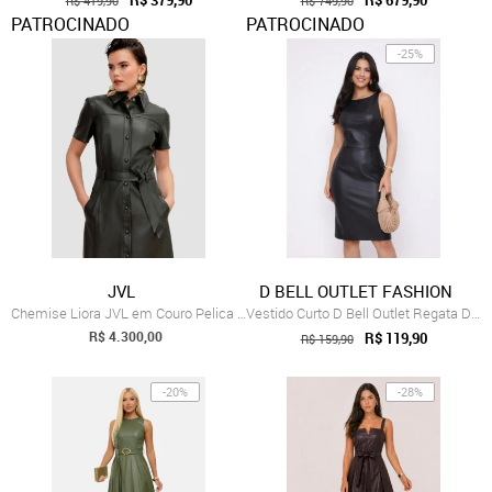
R$ 379,90
R$ 679,90
R$ 419,90
R$ 749,90
PATROCINADO
PATROCINADO
-25%
JVL
D BELL OUTLET FASHION
Chemise Liora JVL em Couro Pelica Verde
Vestido Curto D Bell Outlet Regata De Couro Preto
R$ 4.300,00
R$ 119,90
R$ 159,90
-20%
-28%