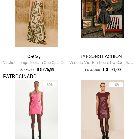
CaCay
BARSONS FASHION
Vestido Longo Tomara Que Caia Godê Estam...
Vestido Midi Em Couro PU Com Saia Rodada...
R$ 275,99
R$ 179,00
R$ 459,99
R$ 320,00
PATROCINADO
-60%
-10%