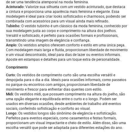
de ser uma tendência atemporal na moda feminina.
Acinturado:
Valorize sua silhueta com um vestido acinturado, que destaca
a cintura e proporciona uma aparência mais feminina e elegante. Essa
modelagem é ideal para criar looks sofisticados e charmosos, podendo ser
combinada com acessórios para um visual ainda mais refinado.
Tubinho:
O vestido tubinho é um clássico da moda feminina, conhecido por
sua modelagem justa ao corpo e comprimento na altura dos joelhos.
Versátil e sofisticado, é perfeito para ocasiões formais e profissionais,
transmitindo uma imagem de elegância e confiança.
Amplo:
Os vestidos amplos oferecem conforto e estilo em uma única peça.
Com modelagem mais larga e fluída, proporcionam liberdade de movimento
e um visual descontraído, ideal para dias de lazer ou eventos informais.
Aposte em estampas e detalhes para um toque extra de personalidade.
Comprimento
Curto:
Os vestidos de comprimento curto são uma escolha versátil e
despojada para o dia a dia. Ideais para ocasiões informais, como passeios
no parque ou encontros com amigos, proporcionam liberdade de
movimento e frescor para enfrentar dias quentes com estilo.
Midi:
Os vestidos midi, que possuem comprimento na altura do joelho, são
uma opção elegante e equilibrada entre o curto e o longo. Podem ser
usados em diversas ocasiões, desde ambientes de trabalho até eventos
sociais, conferindo sofisticação e conforto ao visual.
Longo:
Os vestidos longos são sinônimo de elegância e sofisticação.
Perfeitos para eventos especiais, como casamentos e festas formais,
proporcionam um visual impactante e cheio de estilo. Além disso, são uma
escolha versátil que pode ser adaptada para diferentes estações do ano.