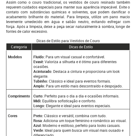
Assim como o couro tradicional, os vestidos de couro resinado também
requerem cuidados especiais para manter sua aparência impecável. Evite o
contato com substâncias químicas e solventes, que podem danificar o
acabamento brilhante do material. Para limpeza, utilize um pano macio
levemente umedecido em água e sabão neutro, evitando esfregar com
força. Após a limpeza, deixe a peça secar naturalmente à sombra, longe de
fontes de calor excessivo.
Dicas de Estilo para Vestidos de Couro
Categoria
Dicas de Estilo
Modelos
Fluído:
Para um visual casual e confortável.
Evasê:
Valoriza a silhueta e é ótimo para diferentes
ocasiões.
Acinturado:
Destaca a cintura e proporciona um look
elegante.
Tubinho:
Clássico e ideal para eventos formais.
Amplo:
Para um estilo mais descontraído e despojado.
Comprimento
Curto:
Perfeito para o dia a dia e ocasiões informais.
Midi:
Equilibra sofisticação e conforto.
Longo:
Elegante e ideal para eventos especiais.
Cores
Preto:
Clássico e versátil, combina com tudo.
Rosa:
Adiciona um toque feminino e romântico ao visual.
Azul:
Moderno e estiloso, perfeito para looks casuais.
Verde:
Ideal para quem busca um visual mais ousado e
diferenciado.