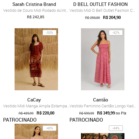
Sarah Cristina Brand
D BELL OUTLET FASHION
Vestido de Couro Midi Rodado Acinturado ...
Vestido Midi D Bell Outlet Fashion Couro Preto
R$ 242,85
R$ 204,90
R$ 250,00
-50%
-42%
CaCay
Cantão
Vestido Midi Manga Ampla Estampado Lago Titicaca
Vestido Feminino Cantão Longo Xadrez Vermelho
R$ 220,00
R$ 349,99
no Pix
R$ 439,99
R$ 599,99
PATROCINADO
PATROCINADO
-40%
-44%