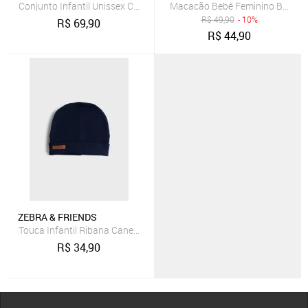
Conjunto Infantil Unissex Com Camiseta e Short Marinho Zebra&Fri
Macacão Bebê Feminino Botões 
R$
49,90
- 10%
R$
69,90
R$
44,90
ZEBRA & FRIENDS
Touca Infantil Ribana Canelada Marinho Zebra&Friends
R$
34,90