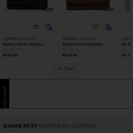
CARMELO SHOES
CARMELO SHOES
CARM
Bolsa Clutch Carteira
Bolsa Clutch Carteira
Kit B
Carmelo Shoes Transversal
Carmelo Shoes Transversal
Carte
R$ 209,90
R$ 129,99
R$ 214
Matelassê Preta
R$ 69,90
Matelassê Marrom
R$ 69,90
Shoe
R$ 79,
Topo
PUBLICIDADE
GANHE R$30
NA PRIMEIRA COMPRA!