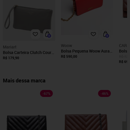
Woow
CARM
Mariart
Bolsa Pequena Woow Aura
Bolsa
Bolsa Carteira Clutch Couro
Couro Vermelho
Carme
R$ 590,00
R$ 129
Mariart Cambuí Cinza
R$ 179,90
Matel
R$ 69,
Mais dessa marca
-
67
%
-
46
%