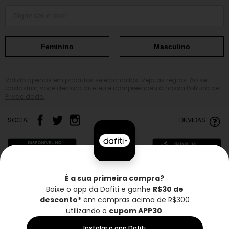
Feminino
Masculino
Válido apenas em produtos selecionados.
Veja as regras.
Ao se
cadastrar, você declara que leu e compreendeu a nossa
Política de
Privacidade.
SOCIAL
DÚVIDAS
É a sua primeira compra?
Baixe o app da Dafiti e ganhe
R$30 de
Frete grátis*
Troca grátis
Entrega rápida
desconto*
em compras acima de R$300
utilizando o
cupom APP30
.
Instalar o app Dafiti
Retira fácil