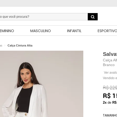
EMININO
MASCULINO
INFANTIL
ESPORTIV
as
Calça Cintura Alta
Salva
Calça Al
Branco
Ver aval
Vendido e
R$ 229
R$ 1
2x
de
R$
TAMANH