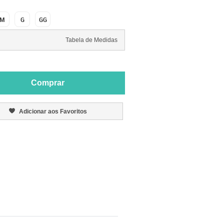
M
G
GG
Tabela de Medidas
Comprar
Adicionar aos Favoritos