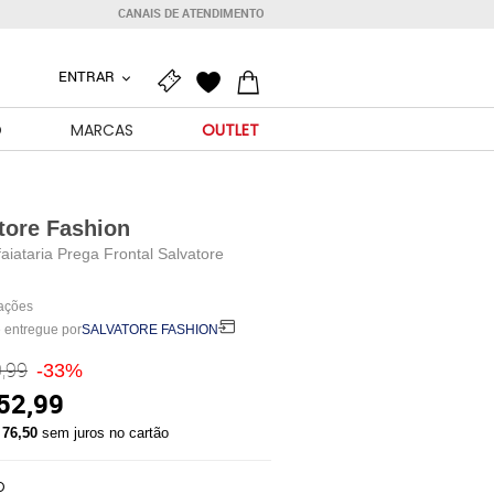
CANAIS DE ATENDIMENTO
ENTRAR
O
MARCAS
OUTLET
tore Fashion
faiataria Prega Frontal Salvatore
iações
 entregue por
SALVATORE FASHION
,99
-33%
52,99
 76,50
sem juros no cartão
O