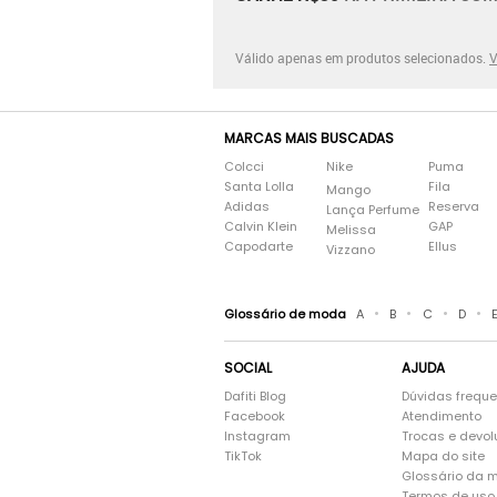
Válido apenas em produtos selecionados.
V
MARCAS MAIS BUSCADAS
Colcci
Nike
Puma
Santa Lolla
Fila
Mango
Adidas
Reserva
Lança Perfume
Calvin Klein
GAP
Melissa
Capodarte
Ellus
Vizzano
•
•
•
•
Glossário de moda
A
B
C
D
SOCIAL
AJUDA
Dafiti Blog
Dúvidas frequ
Facebook
Atendimento
Instagram
Trocas e devo
TikTok
Mapa do site
Glossário da 
Termos de uso