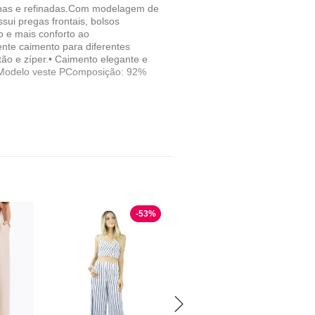
dernas e refinadas.Com modelagem de
sui pregas frontais, bolsos
o e mais conforto ao
ente caimento para diferentes
otão e zíper.• Caimento elegante e
6 Modelo veste PComposição: 92%
-
53
%