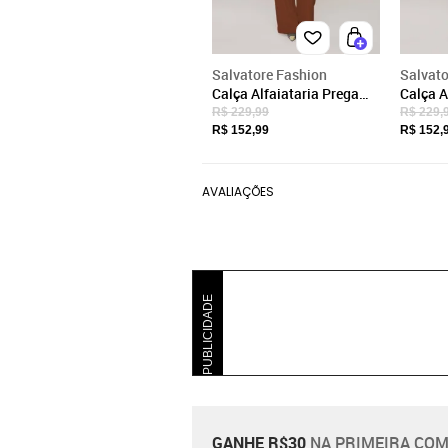
Salvatore Fashion
Salvato
Calça Alfaiataria Prega
Calça A
Frontal Salvatore laranja
Frontal
R$ 229,99
R$ 229,
R$ 152,99
R$ 152,
AVALIAÇÕES
PUBLICIDADE
GANHE R$30
NA PRIMEIRA COM