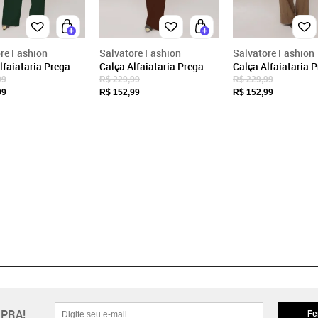
re Fashion
Salvatore Fashion
Salvatore Fashion
lfaiataria Prega
Calça Alfaiataria Prega
Calça Alfaiataria 
 Salvatore Verde
Frontal Salvatore Marrom
Frontal Salvatore 
99
R$ 229,99
R$ 229,99
99
R$ 152,99
R$ 152,99
PRA!
Fe