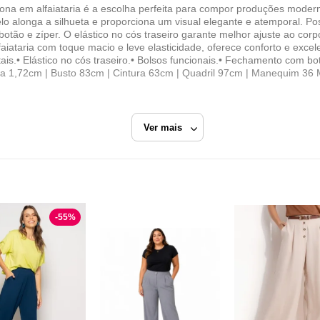
talona em alfaiataria é a escolha perfeita para compor produções mo
elo alonga a silhueta e proporciona um visual elegante e atemporal. Pos
botão e zíper. O elástico no cós traseiro garante melhor ajuste ao corp
faiataria com toque macio e leve elasticidade, oferece conforto e excel
ntais.• Elástico no cós traseiro.• Bolsos funcionais.• Fechamento com b
tura 1,72cm | Busto 83cm | Cintura 63cm | Quadril 97cm | Manequim 3
Ver mais
lvatore Fashion
Branco
Calça Cintura Alta
-
55
%
SALVATORE FASHION
Razão Social
VB DE FRIBURGO COMERCIO DE ROUPAS