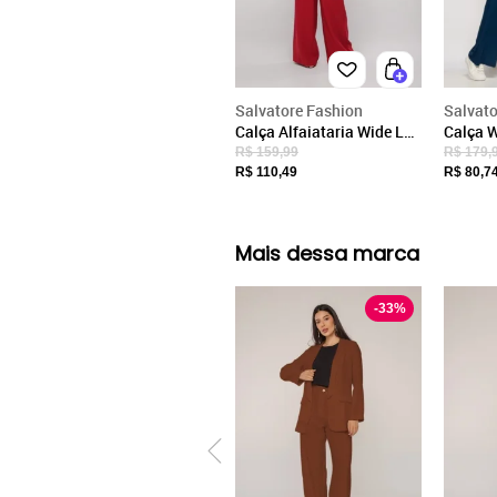
Salvatore Fashion
Salvato
Calça Alfaiataria Wide Leg
Calça 
Salvatore VERMELHO
Malha 
R$ 159,99
R$ 179,
Azul M
R$ 110,49
R$ 80,7
Mais dessa marca
-
33
%