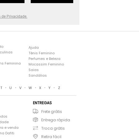
a de Privacidade.
lo
Ajuda
culinas
Tênis Feminino
Perfumes e Beleza
ns Feminina
Mocassim Feminino
s
Saias
Sandálias
•
•
•
•
•
•
T
U
V
W
X
Y
Z
ENTREGAS
Frete grátis
ados
Entrega rápida
idade
ra e venda
Troca grátis
a Dafiti
Retira fácil