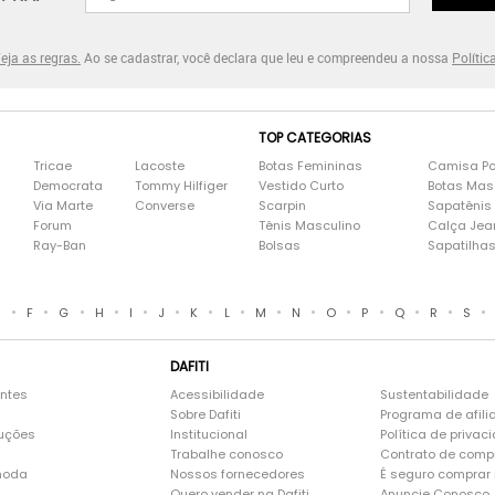
eja as regras.
Ao se cadastrar, você declara que leu e compreendeu a nossa
Polític
TOP CATEGORIAS
Tricae
Lacoste
Botas Femininas
Camisa Po
Democrata
Tommy Hilfiger
Vestido Curto
Botas Mas
Via Marte
Converse
Scarpin
Sapatênis
Forum
Tênis Masculino
Calça Jea
Ray-Ban
Bolsas
Sapatilha
•
•
•
•
•
•
•
•
•
•
•
•
•
•
•
E
F
G
H
I
J
K
L
M
N
O
P
Q
R
S
DAFITI
entes
Acessibilidade
Sustentabilidade
Sobre Dafiti
Programa de afili
luções
Institucional
Política de privac
Trabalhe conosco
Contrato de comp
moda
Nossos fornecedores
É seguro comprar n
Quero vender na Dafiti
Anuncie Conosco