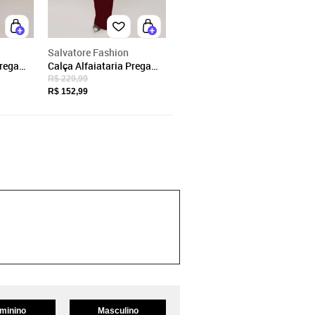
Salvatore Fashion
Prega
Calça Alfaiataria Prega
verde
Frontal Salvatore
R$ 229,99
Vermelho
R$ 152,99
minino
Masculino