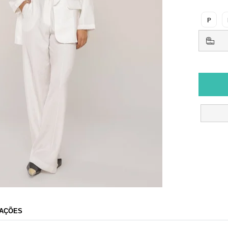
P
AÇÕES