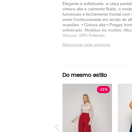
Elegante e sofisticada, a calça pan
cintura alta e caimento fluido, o mod
funcionais e fechamento frontal com 
vestir.Confeccionada em tecido de al
ocasiões. • Cintura alta.• Pregas fro
sofisticado. Medidas da modelo: Al
Viscose, 08% Poliéster
Denunciar este anúncio
Ver detalhes sobre o vendedor
VER MAIS
Do mesmo estilo
Salvatore Fashion
Calça Cintura Alta Sa
-
31
%