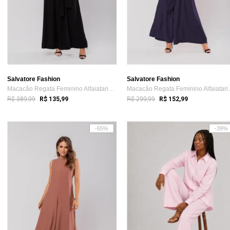
Salvatore Fashion
Salvatore Fashion
Macacão Regata Feminino Alfaiataria Pant...
Macacão Regat
R$ 389,99
R$ 299,99
R$ 135,99
R$ 152,99
-65%
-39%