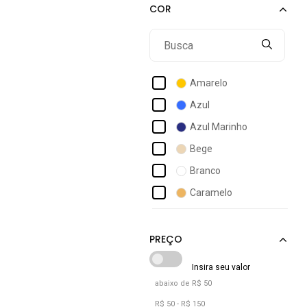
Acostamento Masculino
Act Feminino
Activitta
Actvitta
Amarelo
Ad Life Style
Azul
Adidas
Azul Marinho
Adidas Originals
Bege
Adidas Performance
Branco
Adidas Sportswear
Caramelo
Adidas Underwear
Cinza
Adomes
Grafite
Laranja
Marrom
abaixo de R$ 50
Nude
R$ 50 - R$ 150