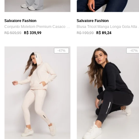
Salvatore Fashion
Salvatore Fashion
Conjunto Moletom Premium Casaco Com bols...
Blusa Tri
R$ 509,99
R$ 199,99
R$ 339,99
R$ 89,24
-47%
-47%