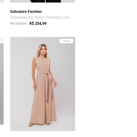
Salvatore Fashion
Sport Com Casaco Capuz e Jogger...
Sobretudo Em Nylon Premium Com Capuz Rem...
R$ 399,99
R$ 254,99
-65%