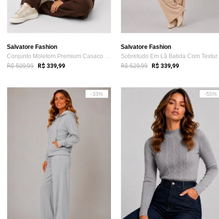
Salvatore Fashion
Salvatore Fashion
Conjunto Moletom Premium Casaco Com bols...
Sobretudo
R$ 509,99
R$ 529,99
R$ 339,99
R$ 339,99
-33%
-55%