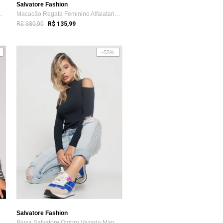
Salvatore Fashion
tom Premium Salvatore Preto
Macacão Regata Feminino Alfaiataria Pant...
R$ 389,99
R$ 135,99
-55%
Salvatore Fashion
Manga Longa Salvatore Preto
Blusa Salvatore Ombro Vazado Manga Longa...