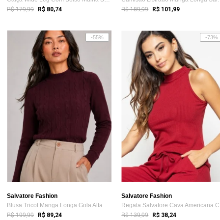
R$ 179,99
R$ 189,99
R$ 80,74
R$ 101,99
-55%
-73%
Salvatore Fashion
Salvatore Fashion
Blusa Tricot Manga Longa Gola Alta com T...
Re
R$ 199,99
R$ 139,99
R$ 89,24
R$ 38,24