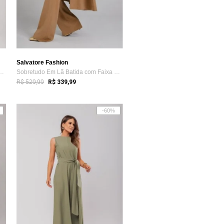
Salvatore Fashion
nino Camisa e Calça Pantalo...
Sobretudo Em Lã Batida com Faixa para Am...
R$ 529,99
R$ 339,99
-60%