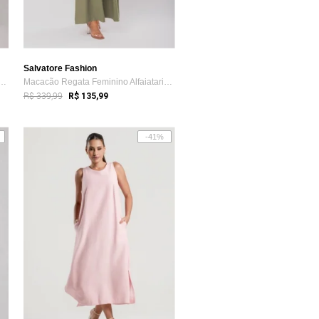
Salvatore Fashion
 Em Lã Batida Com Textura e Gol...
Macacão Regata Feminino Alfaiataria Pant...
R$ 339,99
R$ 135,99
-41%