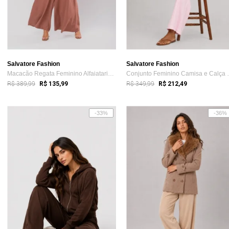
Salvatore Fashion
Salvatore Fashion
Macacão Regata Feminino Alfaiataria Pant...
Conjunto Femi
R$ 389,99
R$ 349,99
R$ 135,99
R$ 212,49
-33%
-36%