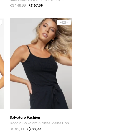
R$ 149,99
R$ 67,99
-62%
Salvatore Fashion
gata Salvatore Cava Americana Canelada Vermelho
Regata Salvatore Alcinha Malha Canelada Preta
R$ 89,99
R$ 33,99