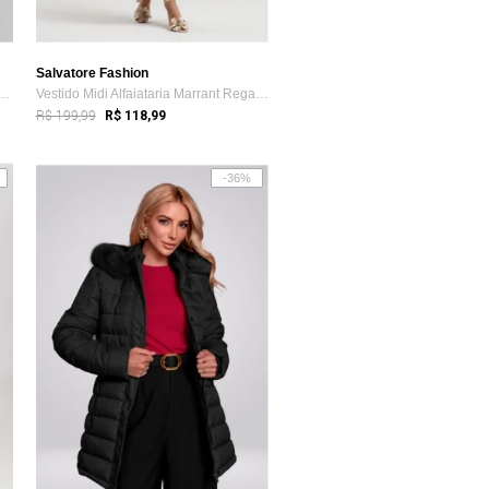
Salvatore Fashion
cot Manga Longa Gola Alta com T...
Vestido Midi Alfaiataria Marrant Regata ...
R$ 199,99
R$ 118,99
-36%