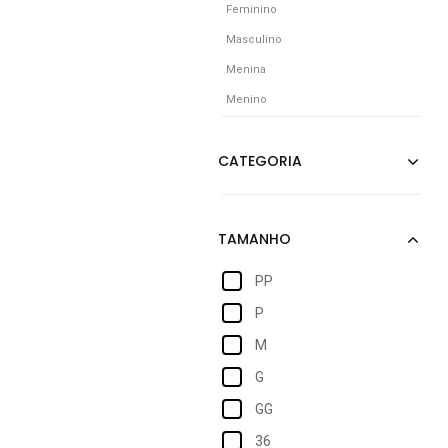
Feminino
Masculino
Menina
Menino
PP
P
M
G
GG
36