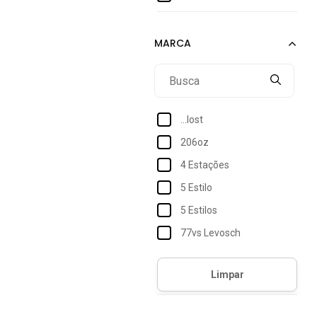
38
40
Único
...lost
206oz
4 Estações
5 Estilo
5 Estilos
77vs Levosch
Accona
Acostamento
Acostamento Essentials