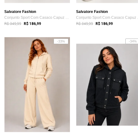
Salvatore Fashion
Salvatore Fashion
Conjunto Sport Com Casaco Capuz e Jogger...
Conjunto 
R$ 349,99
R$ 349,99
R$ 186,99
R$ 186,99
-33%
-34%