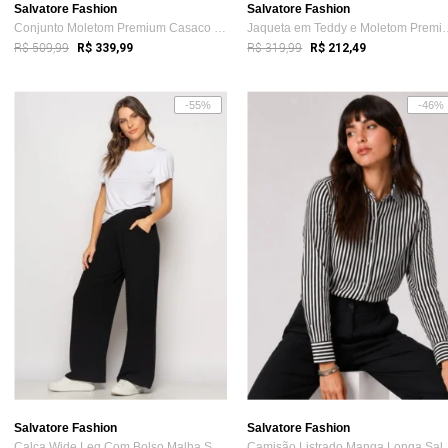
Salvatore Fashion
Salvatore Fashion
Conjunto Moletom Premium Casaco Com bols...
Jaqueta em Teddy e Mole
R$ 509,99
R$ 319,99
R$ 339,99
R$ 212,49
-55%
-46%
Salvatore Fashion
Salvatore Fashion
Calça Wide Leg Com Bolso Malha Salvatore...
Camisão Listrado 