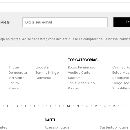
PRA!
Fe
eja as regras.
Ao se cadastrar, você declara que leu e compreendeu a nossa
Polític
TOP CATEGORIAS
Tricae
Lacoste
Botas Femininas
Camisa Po
Democrata
Tommy Hilfiger
Vestido Curto
Botas Mas
Via Marte
Converse
Scarpin
Sapatênis
Forum
Tênis Masculino
Calça Jea
Ray-Ban
Bolsas
Sapatilha
•
•
•
•
•
•
•
•
•
•
•
•
•
•
•
E
F
G
H
I
J
K
L
M
N
O
P
Q
R
S
DAFITI
entes
Acessibilidade
Sustentabilidade