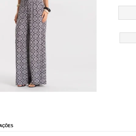
Rovitex
AÇÕES
Razão Social