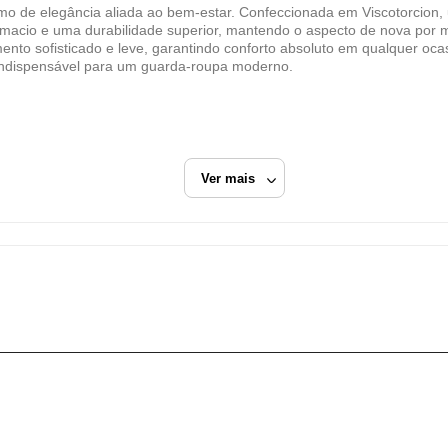
imo de elegância aliada ao bem-estar. Confeccionada em Viscotorcion, 
ROVITEX INDUSTRIA E COMERCIO DE MALHAS
macio e uma durabilidade superior, mantendo o aspecto de nova por
LTDA
ento sofisticado e leve, garantindo conforto absoluto em qualquer oc
il indispensável para um guarda-roupa moderno.
CNPJ
79.233.672/0001-05
Endereço
AV MARIA MARANGONI, 391
Ver mais
Luiz Alves, SC/SC
Fechar
CEP: 89128-000
reto
Calça Pantalona