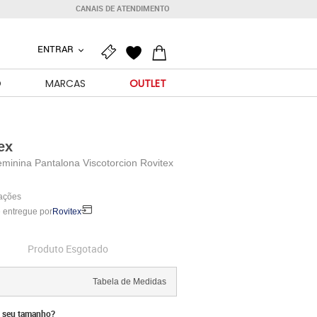
CANAIS DE ATENDIMENTO
ENTRAR
O
MARCAS
OUTLET
ex
minina Pantalona Viscotorcion Rovitex
iações
 entregue por
Rovitex
Produto Esgotado
Tabela de Medidas
 seu tamanho?