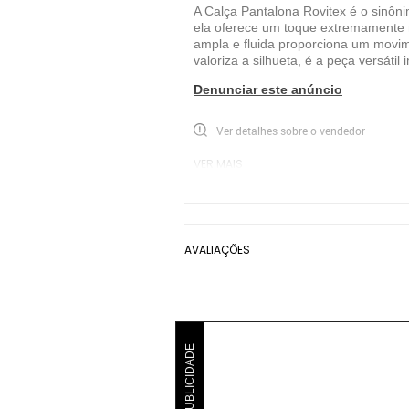
A Calça Pantalona Rovitex é o sinôn
ela oferece um toque extremamente 
ampla e fluida proporciona um movim
valoriza a silhueta, é a peça versát
Denunciar este anúncio
Ver detalhes sobre o vendedor
VER MAIS
Rovitex
Calça Pantalona Rovitex
P
AVALIAÇÕES
PUBLICIDADE