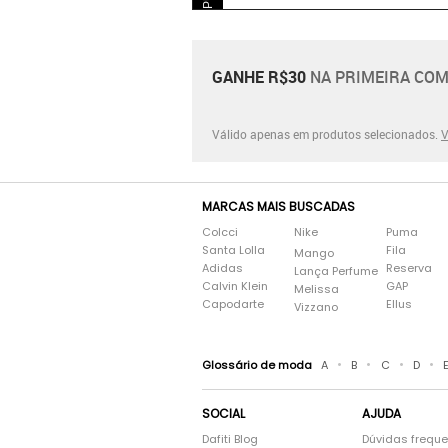
GANHE R$30
NA PRIMEIRA COM
Válido apenas em produtos selecionados.
V
MARCAS MAIS BUSCADAS
Colcci
Nike
Puma
Santa Lolla
Fila
Mango
Adidas
Reserva
Lança Perfume
Calvin Klein
GAP
Melissa
Capodarte
Ellus
Vizzano
•
•
•
•
Glossário de moda
A
B
C
D
SOCIAL
AJUDA
Dafiti Blog
Dúvidas frequ