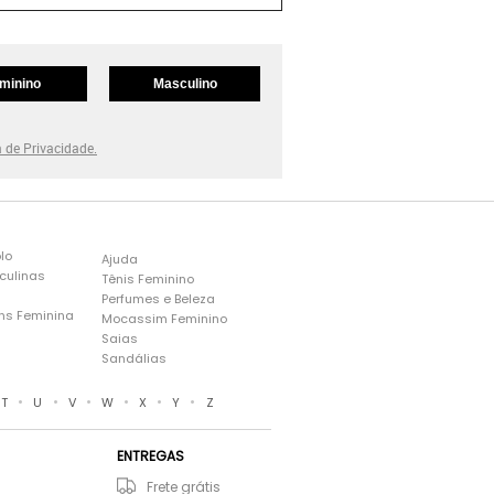
minino
Masculino
a de Privacidade.
lo
Ajuda
culinas
Tênis Feminino
Perfumes e Beleza
ns Feminina
Mocassim Feminino
s
Saias
Sandálias
•
•
•
•
•
•
T
U
V
W
X
Y
Z
ENTREGAS
Frete grátis