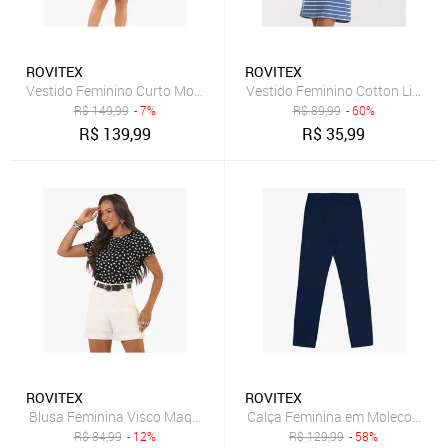
ROVITEX
ROVITEX
Vestido Feminino Curto Molecotton Viscose Rovitex Azul
Vestido Feminino Cotton Listrad
R$
149,99
- 7%
R$
89,99
- 60%
R$
139,99
R$
35,99
ROVITEX
ROVITEX
Blusa Feminina Visco Maquinetado Estampada Rovitex Preto
Calça Feminina em Molecotton d
R$
84,99
- 12%
R$
129,99
- 58%