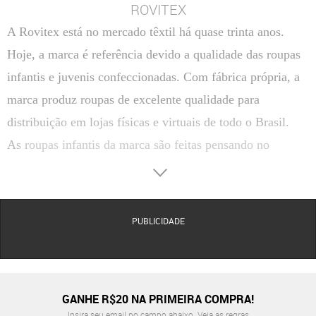
ROVITEX
A Rovitex está no mercado têxtil há quase trinta anos.
Hoje, a marca é referência devido a qualidade das roupas
infantis e juvenis confeccionadas. Com fábrica própria, a
marca produz roupas de excelente qualidade para
distribuição em lojas físicas e virtuais de todo o Brasil.
As roupas infantis da marca são feitas pensando no
conforto e qualidade de vida das crianças. São sempre
confeccionadas com tecido macio e super resistente,
proporcionando liberdade de movimentação e ampla
PUBLICIDADE
durabilidade para cada peça.
Todas as roupas infantis são produzidas em todos os
tamanhos infantis, que variam entre P, M e G. Alguns
GANHE R$20 NA PRIMEIRA COMPRA!
cortes masculinos são produzidos com tamanhos entre 10
Insira seu email no campo abaixo.
Veja as regras