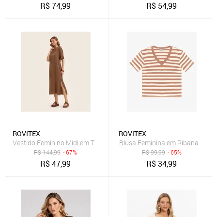
R$
74,99
R$
54,99
ROVITEX
ROVITEX
Vestido Feminino Midi em Twill Cey Rovitex Marrom
Blusa Feminina em Ribana de Vi
R$
144,99
- 67%
R$
99,99
- 65%
R$
47,99
R$
34,99