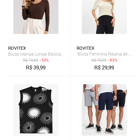
ROVITEX
ROVITEX
Blusa Manga Longa Básica Select Marrom
Blusa Feminina Ribana de Visco
R$
79,99
- 50%
R$
79,99
- 63%
R$
39,99
R$
29,99