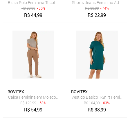
Blusa Polo Feminina Tricot Rovitex Azul
Shorts Jeans Feminino Adulto Bá
R$
89,99
- 50%
R$
89,99
- 74%
R$
44,99
R$
22,99
ROVITEX
ROVITEX
Calça Feminina em Molecotton de Viscose Rovitex Marrom
Vestido Básico T-Shirt Feminino 
R$
129,99
- 58%
R$
104,99
- 63%
R$
54,99
R$
38,99