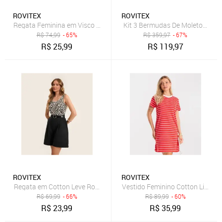
ROVITEX
ROVITEX
Regata Feminina em Visco Maquinetada Rovitex Preto
Kit 3 Bermudas De Moletom Masc
R$
74,99
- 65%
R$
359,97
- 67%
R$
25,99
R$
119,97
ROVITEX
ROVITEX
Regata em Cotton Leve Rovitex Bege
Vestido Feminino Cotton Listrad
R$
69,99
- 66%
R$
89,99
- 60%
R$
23,99
R$
35,99