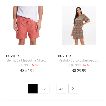
ROVITEX
ROVITEX
Bermuda Masculina Microfibra Rovitex Laranja
Vestido Curto Estampado Femin
R$
109,99
- 50%
R$
89,99
- 67%
R$
54,99
R$
29,99
1
2
...
43