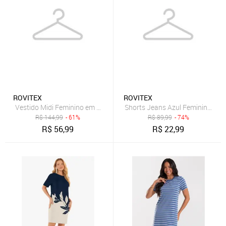
ROVITEX
ROVITEX
Vestido Midi Feminino em Ribana Listrada Rovitex Marrom
Shorts Jeans Azul Feminino Adul
R$
144,99
- 61%
R$
89,99
- 74%
R$
56,99
R$
22,99