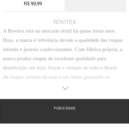
R$
90,99
ROVITEX
A Rovitex está no mercado têxtil há quase trinta anos.
Hoje, a marca é referência devido a qualidade das roupas
infantis e juvenis confeccionadas. Com fábrica própria, a
marca produz roupas de excelente qualidade para
distribuição em lojas físicas e virtuais de todo o Brasil.
As roupas infantis da marca são feitas pensando no
conforto e qualidade de vida das crianças. São sempre
confeccionadas com tecido macio e super resistente,
proporcionando liberdade de movimentação e ampla
PUBLICIDADE
durabilidade para cada peça.
Todas as roupas infantis são produzidas em todos os