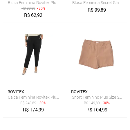
Blusa Feminina Rovitex Plus Size Manga Longa com Franzido Verde 
Blusa Feminina Secret Glam Plus
R$
89,89
- 30%
R$
99,89
R$
62,92
ROVITEX
ROVITEX
Calça Feminina Rovitex Plus Size Alfaiataria Preto
Short Feminino Plus Size Secret 
R$
249,89
- 30%
R$
149,89
- 30%
R$
174,99
R$
104,99