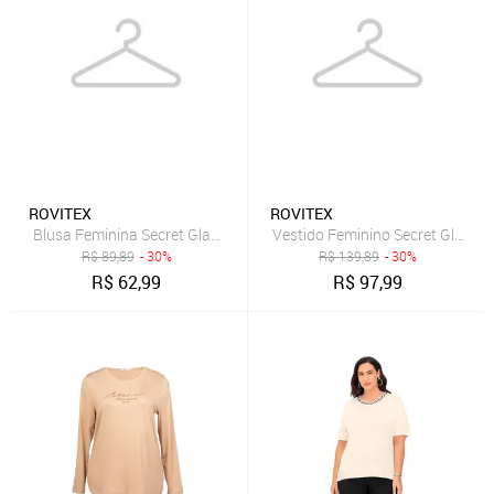
ROVITEX
ROVITEX
Blusa Feminina Secret Glam Plus Size Mind Bege Claro
Vestido Feminino Secret Glam Pl
R$
89,89
- 30%
R$
139,89
- 30%
R$
62,99
R$
97,99