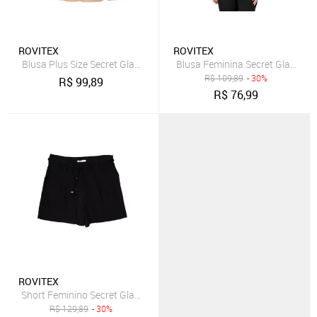
ROVITEX
ROVITEX
Blusa Plus Size Secret Glam Manga Longa Marrom Claro
Blusa Feminina Secret Glam Plus
R$
109,89
- 30%
R$
99,89
R$
76,99
ROVITEX
Short Feminino Secret Glam Plus Size Viscose Preto
R$
129,89
- 30%