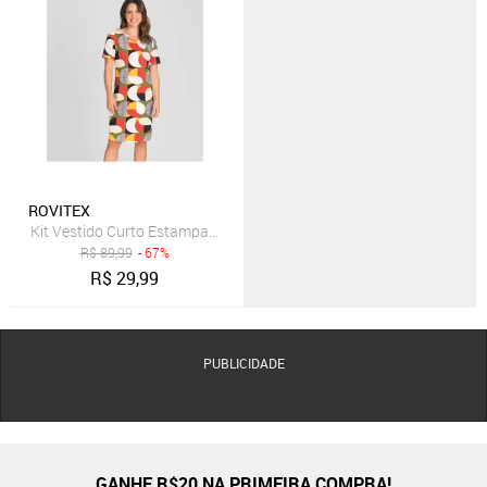
ROVITEX
Kit Vestido Curto Estampado Rovitex Sortida
R$
89,99
- 67%
R$
29,99
PUBLICIDADE
GANHE R$20 NA PRIMEIRA COMPRA!