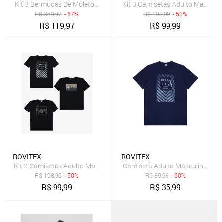
Kit 3 Bermudas De Moletom Masculina Select Sortido
Kit 3 Camisetas Adulto Masculin
R$
359,97
- 67%
R$
198,99
- 50%
R$
119,97
R$
99,99
ROVITEX
ROVITEX
Kit 3 Camisetas Adulto Masculino em Meia Malha Rovitex Sortido
Camiseta Adulto Masculino Meia
R$
198,99
- 50%
R$
89,99
- 60%
R$
99,99
R$
35,99