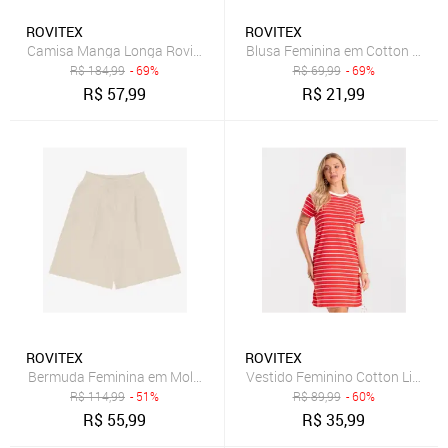
ROVITEX
ROVITEX
Camisa Manga Longa Rovitex Rosa
Blusa Feminina em Cotton Leve R
R$
184,99
- 69%
R$
69,99
- 69%
R$
57,99
R$
21,99
ROVITEX
ROVITEX
Bermuda Feminina em Moletinho Sarjado Rovitex Bege
Vestido Feminino Cotton Listrad
R$
114,99
- 51%
R$
89,99
- 60%
R$
55,99
R$
35,99