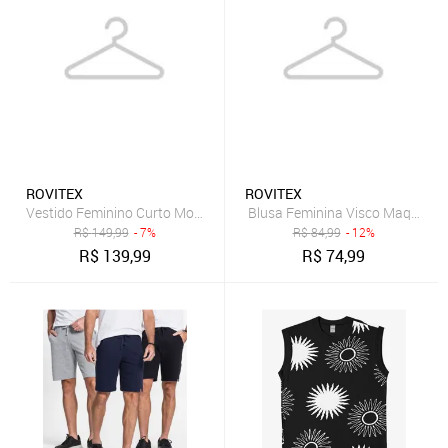
ROVITEX
ROVITEX
Vestido Feminino Curto Molecotton Viscose Rovitex Azul
Blusa Feminina Visco Maquinet
R$
149,99
- 7%
R$
84,99
- 12%
R$
139,99
R$
74,99