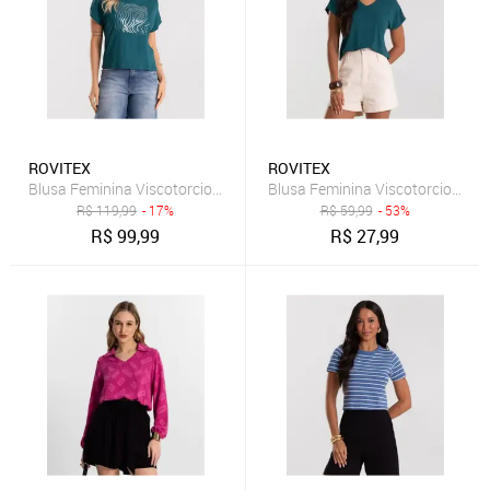
ROVITEX
ROVITEX
Blusa Feminina Viscotorcion Com Estampa Rovitex Verde
Blusa Feminina Viscotorcion Rov
R$
119,99
- 17%
R$
59,99
- 53%
R$
99,99
R$
27,99