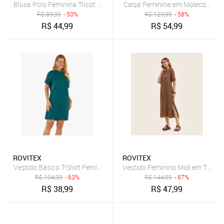
Blusa Polo Feminina Tricot Rovitex Azul
Calça Feminina em Molecotton d
R$
89,99
- 50%
R$
129,99
- 58%
R$
44,99
R$
54,99
ROVITEX
ROVITEX
Vestido Básico T-Shirt Feminino Rovitex Verde
Vestido Feminino Midi em Twill 
R$
104,99
- 63%
R$
144,99
- 67%
R$
38,99
R$
47,99