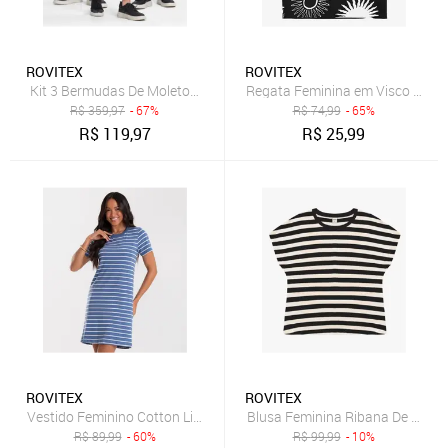
ROVITEX
ROVITEX
Kit 3 Bermudas De Moletom Masculina Select Sortido
Regata Feminina em Visco Maqui
R$
359,97
- 67%
R$
74,99
- 65%
R$
119,97
R$
25,99
ROVITEX
ROVITEX
Vestido Feminino Cotton Listrado Rovitex Azul
Blusa Feminina Ribana De Viscos
R$
89,99
- 60%
R$
99,99
- 10%