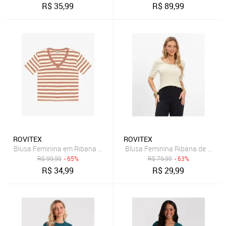
R$
35,99
R$
89,99
ROVITEX
ROVITEX
Blusa Feminina em Ribana de Viscose Rovitex Marrom
Blusa Feminina Ribana de Visco
R$
99,99
- 65%
R$
79,99
- 63%
R$
34,99
R$
29,99