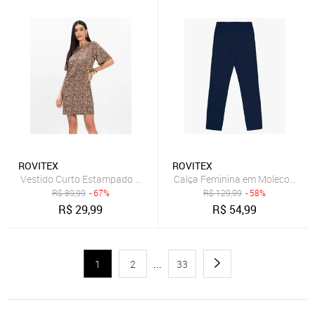
ROVITEX
ROVITEX
Vestido Curto Estampado Feminino Rovitex Marrom
Calça Feminina em Molecotton d
R$
89,99
- 67%
R$
129,99
- 58%
R$
29,99
R$
54,99
1
2
...
33