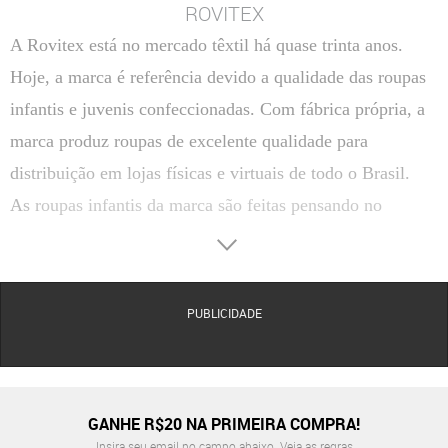
ROVITEX
A Rovitex está no mercado têxtil há quase trinta anos.
Hoje, a marca é referência devido a qualidade das roupas
infantis e juvenis confeccionadas. Com fábrica própria, a
marca produz roupas de excelente qualidade para
distribuição em lojas físicas e virtuais de todo o Brasil.
As roupas infantis da marca são feitas pensando no
conforto e qualidade de vida das crianças. São sempre
confeccionadas com tecido macio e super resistente,
proporcionando liberdade de movimentação e ampla
PUBLICIDADE
durabilidade para cada peça.
Todas as roupas infantis são produzidas em todos os
tamanhos infantis, que variam entre P, M e G. Alguns
GANHE R$20 NA PRIMEIRA COMPRA!
cortes masculinos são produzidos com tamanhos entre 10
Insira seu email no campo abaixo.
Veja as regras