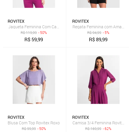
ROVITEX
ROVITEX
Jaqueta Feminina Com Capuz Endless Roxo
Regata Feminina com Amarração
R$
119,99
- 50%
R$
94,99
- 5%
R$
59,99
R$
89,99
ROVITEX
ROVITEX
Blusa Com Top Rovitex Roxo
Camisa 3/4 Feminina Rovitex Ro
R$
99,99
- 50%
R$
169,99
- 62%