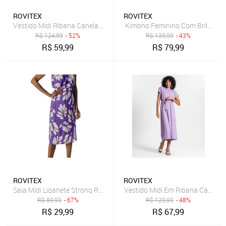
ROVITEX
ROVITEX
Vestido Midi Ribana Canelada Lurex Rovitex Roxo
Kimono Feminino Com Brilho Ro
R$
124,99
- 52%
R$
139,99
- 43%
R$
59,99
R$
79,99
ROVITEX
ROVITEX
Saia Midi Liganete Strong Rovitex Roxo
Vestido Midi Em Ribana Canelad
R$
89,99
- 67%
R$
129,99
- 48%
R$
29,99
R$
67,99