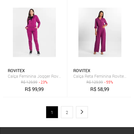
ROVITEX
ROVITEX
Calça Feminina Jogger Rovitex Roxo
Calça Reta Feminina Rovitex Ro
R$
129,99
- 23%
R$
129,99
- 55%
R$
99,99
R$
58,99
1
2