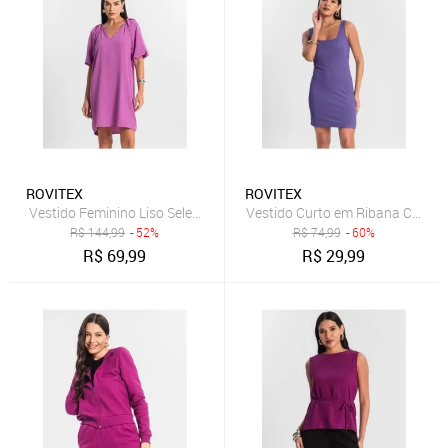
ROVITEX
ROVITEX
Vestido Feminino Liso Select Roxo
Vestido Curto em Ribana Canela
R$
144,99
- 52%
R$
74,99
- 60%
R$
69,99
R$
29,99