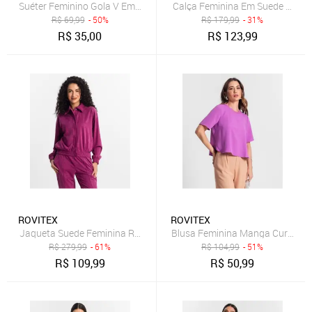
Suéter Feminino Gola V Em Tricot Rovitex Roxo
Calça Feminina Em Suede Rovit
R$
69,99
- 50%
R$
179,99
- 31%
R$
35,00
R$
123,99
ROVITEX
ROVITEX
Jaqueta Suede Feminina Rovitex Roxo
Blusa Feminina Manga Curta Ro
R$
279,99
- 61%
R$
104,99
- 51%
R$
109,99
R$
50,99