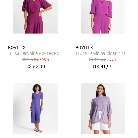
ROVITEX
ROVITEX
Blusa Feminina Rovitex Roxo
Blusa Feminina Ciganinha Rovit
R$
119,99
- 56%
R$
114,99
- 63%
R$
52,99
R$
41,99