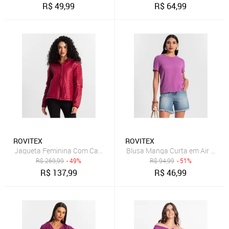
R$
49,99
R$
64,99
ROVITEX
ROVITEX
Jaqueta Feminina Com Capuz Rovitex Roxo
Blusa Manga Curta em Air Flow 
R$
269,99
- 49%
R$
94,99
- 51%
R$
137,99
R$
46,99