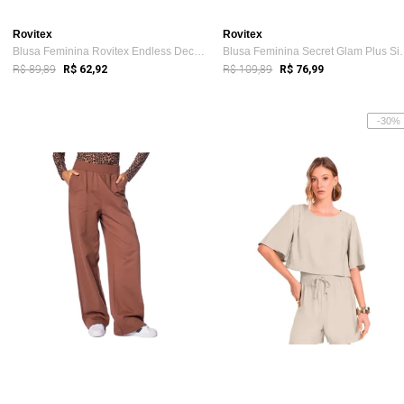
Rovitex
Rovitex
Blusa Feminina Rovitex Endless Decote co...
Blusa Feminina S
R$ 89,89
R$ 109,89
R$ 62,92
R$ 76,99
-30%