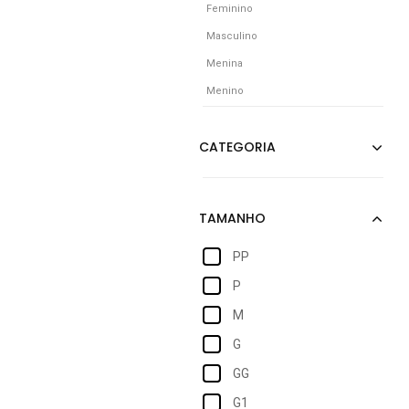
Feminino
Masculino
Menina
Menino
PP
P
M
G
GG
G1