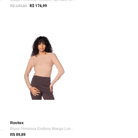
R$ 249,89
R$ 174,99
Rovitex
Blusa Feminina Rovitex Manga Longa Brilho Preto
Blusa Feminina Endless Manga Longa Marrom Claro
R$ 89,89