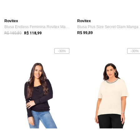
Rovitex
Rovitex
Blusa Endless Feminina Rovitex Manga Lon...
Blusa
R$ 169,89
R$ 99,89
R$ 118,99
-30%
-30%