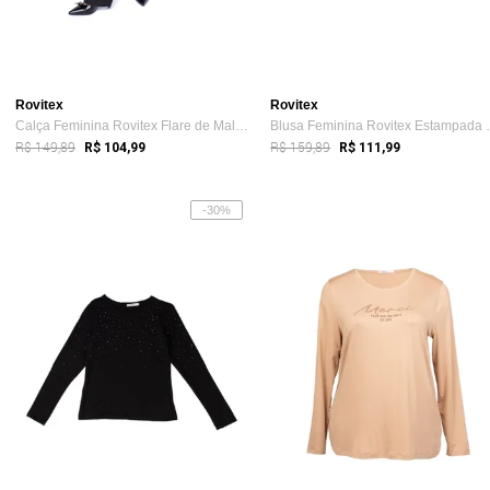
Rovitex
Rovitex
Calça Feminina Rovitex Flare de Malha Preto
Blusa Femini
R$ 149,89
R$ 159,89
R$ 104,99
R$ 111,99
-30%