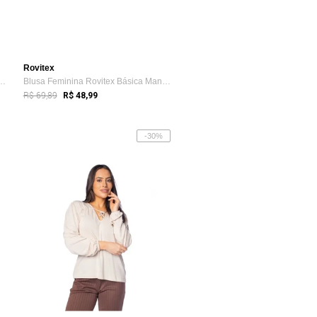
Rovitex
na Rovitex Estampada Off White
Blusa Feminina Rovitex Básica Manga Long...
R$ 69,89
R$ 48,99
-30%