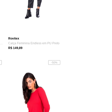
Rovitex
Camiseta Feminina Endless Folhagens Glit...
Calça Feminina Endless em PU Preto
R$ 149,89
-50%