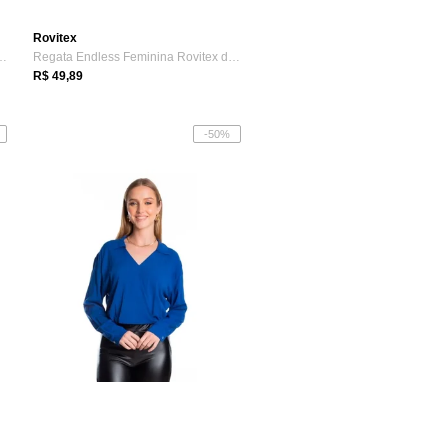
Rovitex
ecret Glam Plus Size Det...
Regata Endless Feminina Rovitex de Alças Preta
R$ 49,89
-50%