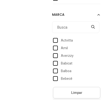
G2
Actvitta
Amil
Averzzy
Babicat
Balboa
Bebecê
Betel
Biamar
Bless Denim