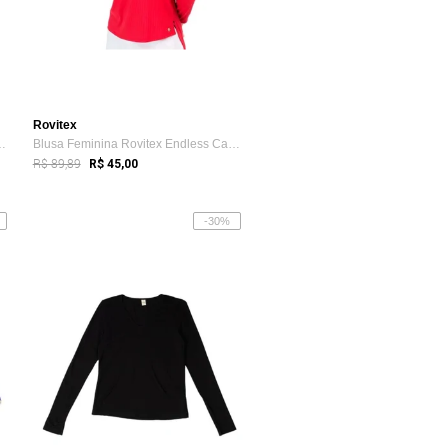
Rovitex
s Reto Cintura Alta Preto
Blusa Feminina Rovitex Endless Canelada ...
R$ 89,89
R$ 45,00
-30%