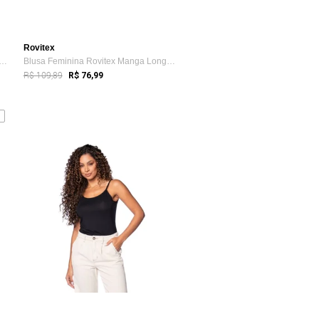
Rovitex
 Plus Size Secret Glam Manga Longa ...
Blusa Feminina Rovitex Manga Longa Decot...
R$ 109,89
R$ 76,99