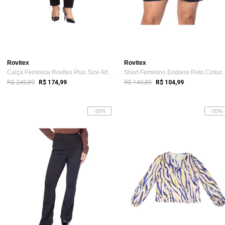
Rovitex
Rovitex
Calça Feminina Rovitex Plus Size Alfaiat...
Short Feminino Endles
R$ 249,89
R$ 149,89
R$ 174,99
R$ 104,99
-30%
-30%