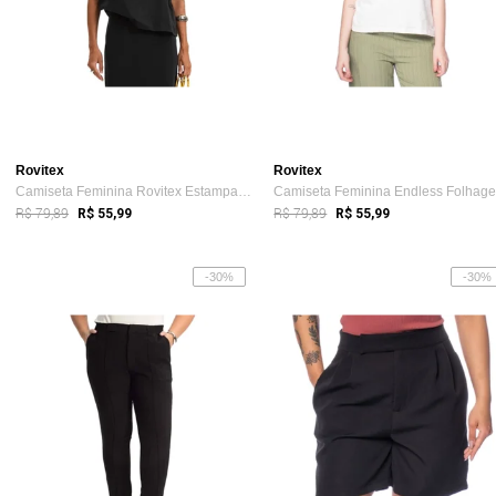
Rovitex
Rovitex
Camiseta Feminina Rovitex Estampa Flor B...
R$ 79,89
R$ 79,89
R$ 55,99
R$ 55,99
-30%
-30%