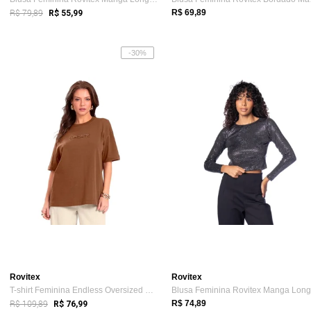
R$ 79,89
R$ 69,89
R$ 55,99
-30%
Rovitex
Rovitex
T-shirt Feminina Endless Oversized Create Marrom
R$ 109,89
R$ 74,89
R$ 76,99