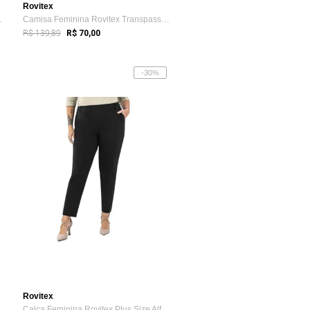
Rovitex
ria Manga...
Camisa Feminina Rovitex Transpassada Azul
R$ 139,89
R$ 70,00
-30%
Rovitex
Feminina Rovitex Bordado Manga Longa Bege
Calça Feminina Rovitex Plus Size Alfaiat...