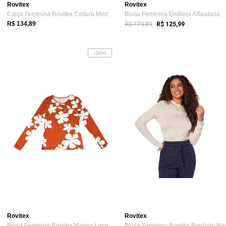
Rovitex
Rovitex
Calça Feminina Rovitex Cintura Média Mol...
Blusa Feminina Endless Alfaiata
R$ 179,89
R$ 134,89
R$ 125,99
-30%
Rovitex
Rovitex
Blusa Feminina Rovitex Manga Longa Estampada Telha
Blusa 