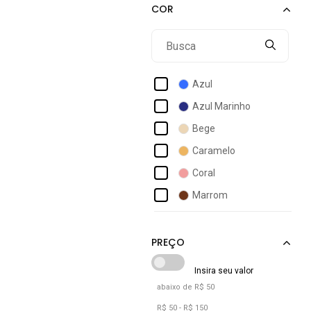
Bottero
Br Sport
Brink
Bull Terrier
Azul
Campesi
Azul Marinho
Cativa
Bege
Clio Style
Caramelo
Club Happy
Coral
Comfortflex
Marrom
Dakota
Nude
Desayner
Off-white
Pink
Prata
abaixo de R$ 50
Preto
R$ 50 - R$ 150