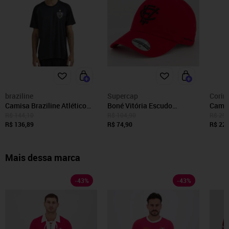
braziline
Supercap
Corin
Camisa Braziline Atlético
Boné Vitória Escudo
Camis
Mineiro Principia Masculina
Vermelho
Listr
R$ 144,10
R$ 104,90
R$ 299
- Preto - braziline
R$ 136,89
R$ 74,90
Mascu
R$ 224
Preto
Mais dessa marca
-
43
%
-
43
%