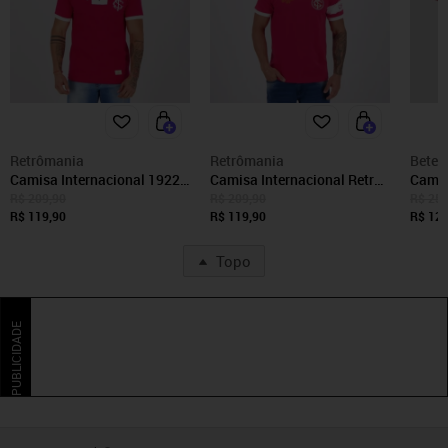
Retrômania
Retrômania
Betel
Camisa Internacional 1922
Camisa Internacional Retrô
Camis
Retrô
1979 Capitão
1996 
R$ 209,90
R$ 209,90
R$ 259
R$ 119,90
R$ 119,90
R$ 129
Topo
PUBLICIDADE