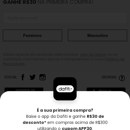
GANHE R$30
NA PRIMEIRA COMPRA!
Feminino
Masculino
Válido apenas em produtos selecionados.
Veja as regras.
Ao se
cadastrar, você declara que leu e compreendeu a nossa
Política de
Privacidade.
SOCIAL
DÚVIDAS
É a sua primeira compra?
Baixe o app da Dafiti e ganhe
R$30 de
Frete grátis*
Troca grátis
Entrega rápida
desconto*
em compras acima de R$300
utilizando o
cupom APP30
.